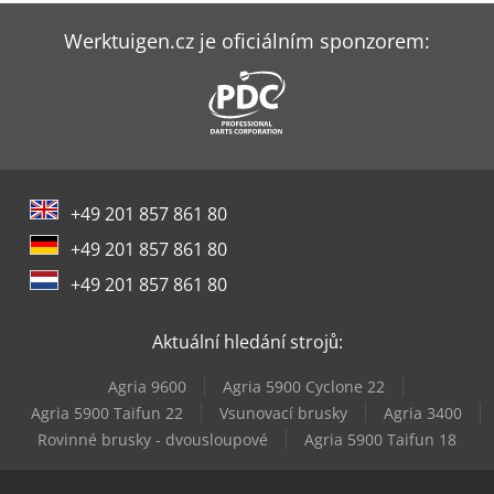
Mazak Qt-Compact 200My
Werktuigen.cz je oficiálním sponzorem:
Mazak Quick Turn 200
Mazak Quick Turn 200Ms
Mazak Quick Turn 250Msy
+49 201 857 861 80
Mazak Variaxis C-600
+49 201 857 861 80
Mazak Variaxis I-700
+49 201 857 861 80
Mazak Variaxis J-500/5X
Aktuální hledání strojů:
Mazak Vcn-430A
Agria 9600
Agria 5900 Cyclone 22
Mazak Vcn-530C
Agria 5900 Taifun 22
Vsunovací brusky
Agria 3400
Rovinné brusky - dvousloupové
Agria 5900 Taifun 18
Mazak Vtc-800/20Sr