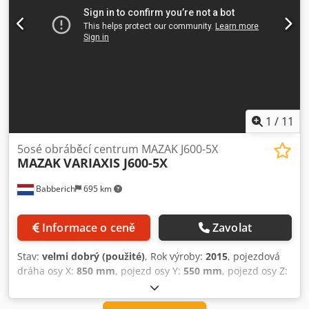
1
/
11
5osé obráběcí centrum MAZAK J600-5X
MAZAK
VARIAXIS J600-5X
Babberich
695 km
Informace o ceně
Zavolat
Stav:
velmi dobrý (použité)
, Rok výroby:
2015
, pojezdová
dráha osy X:
850 mm
, pojezd osy Y:
550 mm
, pojezd osy Z:
510 mm
, rychloposuv osa X:
30 000 m/min
, rychloposuv
osy Y:
30 000 m/min
, rychloposuv osy Z:
30 000 m/min
,