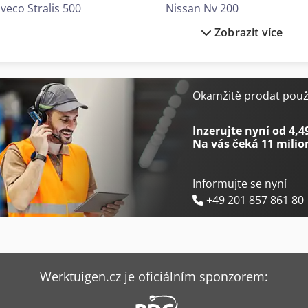
Iveco Stralis 500
Nissan Nv 200
Zobrazit více
Kaltenbach Kks 400 E
Nissan Nv 300
Kaltenbach Kks 400 H
Nissan Primastar
Mercedes-Benz Unimog 400
Renault Magnum 500
Okamžitě prodat použi
Nissan Atleon
Scania G 400
Inzerujte nyní od 4,4
Na vás čeká
11 milio
Informujte se nyní
+49 201 857 861 80
Werktuigen.cz je oficiálním sponzorem: