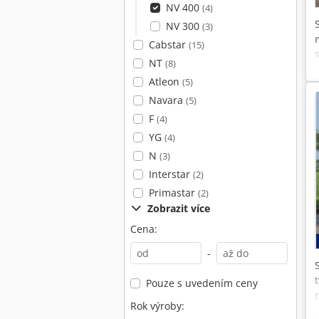
NV 400
(4)
NV 300
(3)
Cabstar
(15)
NT
(8)
Atleon
(5)
Navara
(5)
F
(4)
YG
(4)
N
(3)
Interstar
(2)
Primastar
(2)
Zobrazit více
Cena:
-
Pouze s uvedením ceny
Rok výroby: