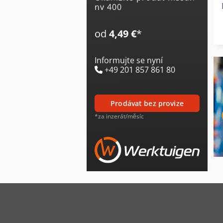
nv 400
od
4,49 €
*
Informujte se nyní
+49 201 857 861 80
prodávat bez provize
*za inzerát/měsíc