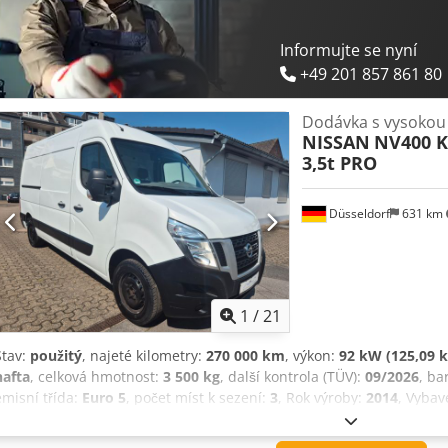
Informujte se nyní
+49 201 857 861 80
Dodávka s vysokou
NISSAN
NV400 K
3,5t PRO
Düsseldorf
631 km
1
/
21
Stav:
použitý
, najeté kilometry:
270 000 km
, výkon:
92 kW (125,09 k
nafta
, celková hmotnost:
3 500 kg
, další kontrola (TÜV):
09/2026
, ba
emisní třída:
Euro 5
, počet míst k sezení:
3
, Rok výroby:
2014
, Vybav
sazečkový filtr
, Nissan NV 400, dodávka L2/H2 Německé vozidlo Špi
nosnost 2500 kg Regálový systém Dcedpfx Agezfu Ttsrok STK a techn