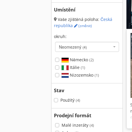
Umístění
Vaše zjištěná poloha:
Česká
republika
(změnit)
okruh:
Neomezený
(4)
Německo
(2)
Itálie
(1)
Nizozemsko
(1)
Stav
Použitý
(4)
Prodejní formát
Malé inzeráty
(4)