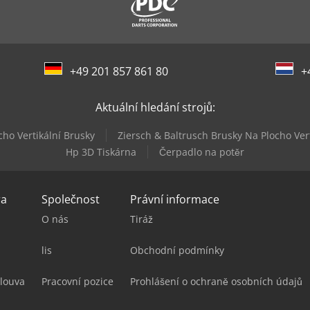
+49 201 857 861 80
+
Aktuální hledání strojů:
cho Vertikální Brusky
Ziersch & Baltrusch Brusky Na Plocho Ver
Hp 3D Tiskárna
Čerpadlo na potěr
ra
Společnost
Právní informace
O nás
Tiráž
lis
Obchodní podmínky
louva
Pracovní pozice
Prohlášení o ochraně osobních údajů