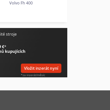
Volvo Fh 400
Volvo Fm 400
Vw T 4
té stroje
9 €
*
nů kupujících
Vložit inzerát nyní
*za inzerát/měsíc