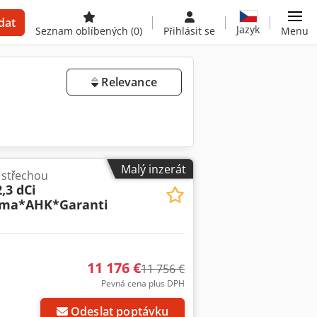
dat
Jazyk
Seznam oblíbených
(0)
Přihlásit se
Menu
Relevance
Malý inzerát
 střechou
,3 dCi
ima*AHK*Garanti
11 176 €
11 756 €
Pevná cena plus DPH
Odeslat poptávku