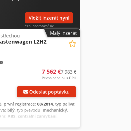
Vložit inzerát nyní
*za inzerát/měsíc
Malý inzerát
 střechou
astenwagen L2H2
7 562 €
7 983 €
Pevná cena plus DPH
Odeslat poptávku
)
, první registrace:
08/2014
, typ paliva:
rva:
bílý
, typ převodu:
mechanický
,
ení:
ABS, centrální zamykání,
čkový stav Tažné zařízení AHK,
ická kontrola na přání, provedena...