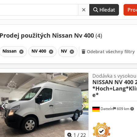
Hledat
Pro
Prodej použitých Nissan Nv 400
(4)
Nissan
NV 400
NV
Odebrat všechny filtry
Dodávka s vysokou
NISSAN
NV 400 2
*Hoch+Lang*Kl
e*
Datteln
609 km
1
/
22