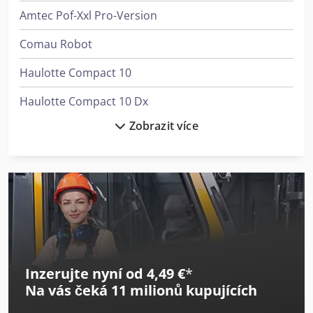
Amtec Pof-Xxl Pro-Version
Comau Robot
Haulotte Compact 10
Haulotte Compact 10 Dx
Zobrazit více
Haulotte Compact 10 N
Haulotte Compact 12
Haulotte Compact 12 Dx
Haulotte Compact 14
Haulotte Compact 8
Inzerujte nyní od 4,49 €
*
Haulotte Compact 8W
Na vás čeká
11 milionů kupujících
Haulotte Star 10