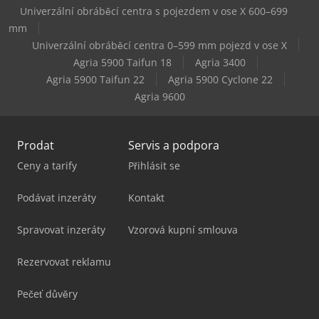
Univerzální obráběcí centra s pojezdem v ose X 600–699
Striebig Compact 4164
mm
Univerzální obráběcí centra 0–599 mm pojezd v ose X
Striebig Compact 5220
Agria 5900 Taifun 18
Agria 3400
Agria 5900 Taifun 22
Agria 5900 Cyclone 22
Agria 9600
Prodat
Servis a podpora
Ceny a tarify
Přihlásit se
Podávat inzeráty
Kontakt
Spravovat inzeráty
Vzorová kupní smlouva
Rezervovat reklamu
Pečeť důvěry