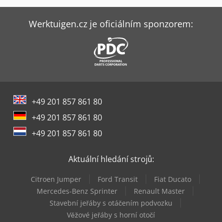
Sahinler Bt 114 - S
Sahinler Hkm 40
Werktuigen.cz je oficiálním sponzorem:
Sahinler Hkm 45
Sahinler Hkm 65
Sahinler Hkm 85
+49 201 857 861 80
Sahinler Hpk 100
+49 201 857 861 80
Sahinler Hpk 50
+49 201 857 861 80
Sahinler Hpk 80
Aktuální hledání strojů:
Sahinler Sdk 6
Citroen Jumper
Ford Transit
Fiat Ducato
Sahinler Sdk 8
Mercedes-Benz Sprinter
Renault Master
Stavební jeřáby s otáčením podvozku
Scm Profiset 60
Věžové jeřáby s horní otočí