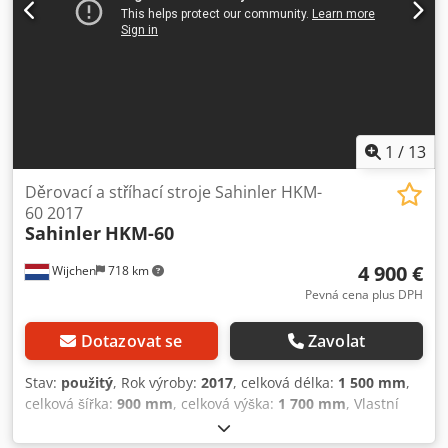
1
/
13
Děrovací a stříhací stroje Sahinler HKM-
60 2017
Sahinler
HKM-60
4 900 €
Wijchen
718 km
Pevná cena plus DPH
Dotazovat se
Zavolat
Stav:
použitý
, Rok výroby:
2017
, celková délka:
1 500 mm
,
celková šířka:
900 mm
, celková výška:
1 700 mm
, Vlastní
hmotnost: 1.400 kg Kruhová ocel: 40 mm Plochá ocel:
200x20 mm / 300x15 mm Vysekávání + děrování + střihání -