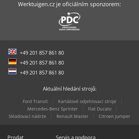
Haas Vf-2
Werktuigen.cz je oficiálním sponzorem:
Haas Vf-3Ss
Haas Vf-3Ssyt
Haas Vf-3Yt
+49 201 857 861 80
Haas Vf-3Yt/50
+49 201 857 861 80
Haas Vf-4Ss
+49 201 857 861 80
Haas Vf-5/40Xt
Aktuální hledání strojů:
Haas Vf-6/40
Ford Transit
Kartáčové odjehlovací stroje
Haas Vf-9/40
Mercedes-Benz Sprinter
Fiat Ducato
Skladovací nádrže
Renault Master
Citroen Jumper
Haas Vf-9/50
Prodat
Servis a podpora