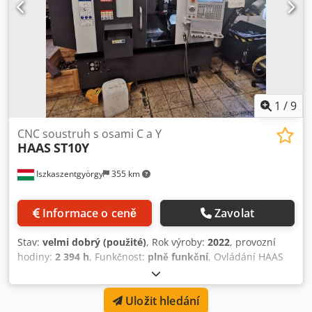
1
/
9
CNC soustruh s osami C a Y
HAAS
ST10Y
Iszkaszentgyörgy
355 km
Informace o ceně
Zavolat
Stav:
velmi dobrý (použité)
, Rok výroby:
2022
, provozní
hodiny:
2 394 h
, Funkčnost:
plně funkční
, Ovládání HAAS
Oběžný průměr 641 mm Oběžný průměr nad suportem
413 mm Max. průměr soustružení 229 mm Max. délka
Uložit hledání
soustružení 356 mm Dkedpfxswvf Thj Aczjr Pojezd v ose X