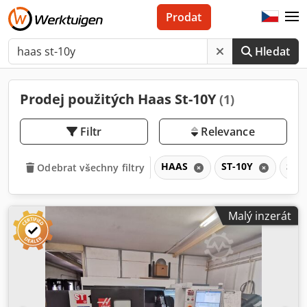
Prodat
Hledat
Prodej použitých Haas St-10Y
(1)
Filtr
Relevance
HAAS
ST-10Y
ST
Odebrat všechny filtry
Malý inzerát