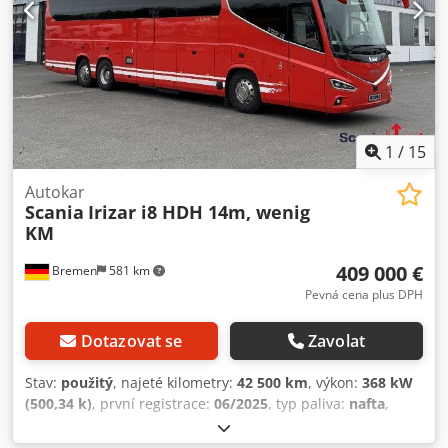
1
/
15
Autokar
Scania
Irizar i8 HDH 14m, wenig
KM
409 000 €
Bremen
581 km
Pevná cena plus DPH
Dotazovat se
Zavolat
Stav:
použitý
, najeté kilometry:
42 500 km
, výkon:
368 kW
(500,34 k)
, první registrace:
06/2025
, typ paliva:
nafta
,
počet míst k sezení:
53
, typ převodu:
automatický
,
konfigurace náprav:
6x2
, celková hmotnost:
26 000 kg
,