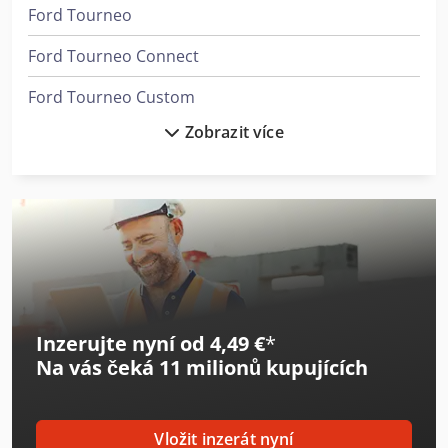
Ford Tourneo
Ford Tourneo Connect
Ford Tourneo Custom
Zobrazit více
Ford Transit Kombi
Haas Vf-8/40
Haulotte Compact 8
Heesemann Ksa 8
Heesemann Lsm 8
Inzerujte nyní od 4,49 €
*
Man Le 8
Na vás čeká
11 milionů kupujících
Man Tgl 8
Mitsubishi Fuso Canter
Vložit inzerát nyní