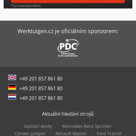
Opel Movano
*za inzerát/měsíc
Opel Movano B
Opel Vivaro
Werktuigen.cz je oficiálním sponzorem:
Opel Vivaro B
Opel Vivaro L
Toyota Hilux
+49 201 857 861 80
Toyota Landcruiser
+49 201 857 861 80
Toyota Proace
+49 201 857 861 80
Toyota Vysokozdvižný Vozík
Aktuální hledání strojů:
Vw Caravelle
Upínací desky
Mercedes-Benz Sprinter
Vw Crafter 35
Citroen Jumper
Renault Master
Ford Transit