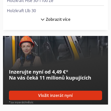
Holzkraft Hse 30-1100 Ze
Holzkraft Llb 30
Zobrazit více
Knuth Kpb 30
Leadwell V-30If
Linde H 30
Scm Dmc Sd 30
Scm Me 40
Inzerujte nyní od 4,49 €
*
Weiler Dz 45
Na vás čeká
11 milionů kupujících
Weiler E 30
Weiler E 60
Vložit inzerát nyní
Weiler E 90
*za inzerát/měsíc