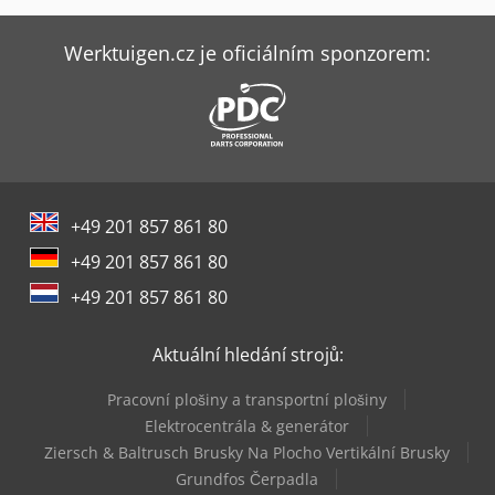
Weima C 140
Weima C 150
Werktuigen.cz je oficiálním sponzorem:
Weima Th 814/820
Weima Wl 10
Weima Wl 6 S
+49 201 857 861 80
Weima Wl 600
+49 201 857 861 80
Weima Wlk 10
+49 201 857 861 80
Weima Wlk 1500
Aktuální hledání strojů:
Weima Wlk 6 S
Pracovní plošiny a transportní plošiny
Weima Wlk 800
Elektrocentrála & generátor
Ziersch & Baltrusch Brusky Na Plocho Vertikální Brusky
Weima Wnz 310/600
Grundfos Čerpadla