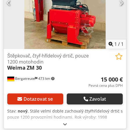
1
/
1
Štěpkovač, čtyř-hřídelový drtič, pouze
1200 motohodin
Weima
ZM 30
15 000 €
Bergatreute
473 km
Pevná cena plus DPH
Dotazovat se
Zavolat
Stav:
nový
, Stále velmi dobře zachovalý čtyřhřídelový drtič s
pouze 1200 provozními hodinami. Rok výroby: 1998
Dcedpfoy T Hbujx Ahaok 2 x 7,5 kW motory