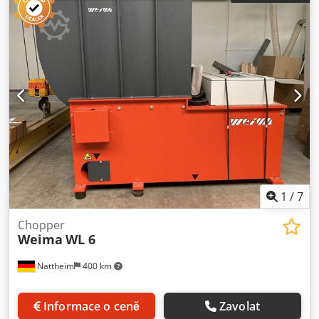
zásuvka - elektrický autoreverz - výsypné šneky 2×1,1 kW -
rozměry (d/š/v) 2460x1800x2250 mm - hmotnost 1660 kg –
vyrobeno v Německu – autoreverz – přítlačná zásuvka –
nenatřený – velmi dobrý stav – použitý drtič Cena bez DPH:
59900 PLN Cena bez DPH: 14260 euro v závislosti na kurzu,
4,2 euro (Ceny se mohou lišit při větších výkyvech)
1
/
7
Chopper
Weima
WL 6
Nattheim
400 km
Informace o ceně
Zavolat