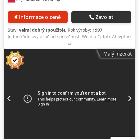
Informace o ceně
Zavolat
Stav:
velmi dobrý (použité)
, Rok výroby:
1997
,
Jednohřídelový drtič od společnosti Weima Cjdpfx Afjivptho
Uoha Model -WL6S Hlavní motor -22kw
Malý inzerát