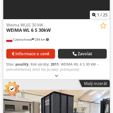
1
/
25
Weima WL6S 30 kW
WEIMA
WL 6 S 30kW
Częstochowa
284 km
Informace o ceně
Zavolat
Stav:
použitý
, Rok výroby:
2011
, WEIMA WL 6 S 30 kW –
Jednohřídelový drtič Na prodej: průmyslový
jednoshřídelový drtič WEIMA WL 6 S s motorem o výkonu
30 kW. Robustní stroj německé výroby určený pro
Malý inzerát
nepřetržitý průmyslový provoz. Hlavní technické údaje:
Chsdpfszha Syjx Af Uja Výkon motoru: 30 kW Rotor: Ø370 ×
800 mm Otáčky rotoru: 100 ot/min 42 oboustranných
řezných nožů Hydraulicky poháněné podávací zařízení
Výměnné síta (10–60 mm) Hmotnost: cca 2 600 kg Stroj je
ideální pro drcení dřeva, MDF a dřevotřískových desek,