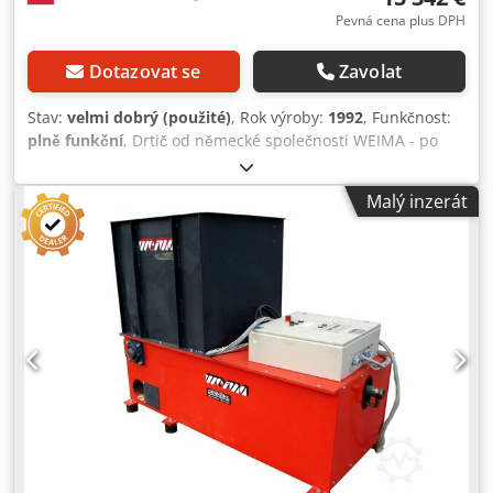
Pevná cena plus DPH
Dotazovat se
Zavolat
Stav:
velmi dobrý (použité)
, Rok výroby:
1992
, Funkčnost:
plně funkční
, Drtič od německé společnosti WEIMA - po
generální opravě - rok výroby 1992 - dokumentace Chedpfx
Ajuditwef Uea TECHNICKÉ SPECIFIKACE rozměr násypky
Malý inzerát
800 x 1000 mm průměr rotoru 315 mm délka rotoru 800
mm otáčky rotoru 90 ot/min V-rotor hlavní motor 22 kW
počet nožů 19 kusů rotující řezné nože 30 mm x 30 mm síto
fi 20 mm a 15 mm AUTOREWERS HYDRAULICKÁ ZÁSUVKA
výška lisovací zásuvky 275 mm průměr vývodu fi 200 mm
celkové rozměry stroje (délka / šířka / výška) 210 / 160 / 180
cm hmotnost 1600 kg