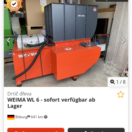
1
/
8
Drtič dřeva
WEIMA
WL 6 - sofort verfügbar ab
Lager
Bitburg
641 km