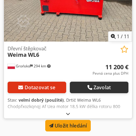
Rozměry pro přepravu: 2100 mm x 1700 mm x 1730 mm (d
x š x v) - Hmotnost pro přepravu [kg]: 1500 kg - Počet
přepravních balení [ks]: 1 Finanční informace DPH:
Uvedená cena je bez DPH DPH/režim zjednodušené daně:
DPH lze odečíst pro podnikatele Možnost dodání a odkupu
kdykoli, a to pro veškeré produkty z oblasti průmyslu.
1
/
11
Chsdjzhtm Dopfx Af Uea Yorick Diebels
Dřevní štěpkovač
Weima
WL6
11 200 €
Grońsko
294 km
Pevná cena plus DPH
Dotazovat se
Zavolat
Stav:
velmi dobrý (použité)
, Drtič Weima WL6
Chodpfxozkqnqj Af Uea motor 18,5 kW délka rotoru 800
mm, 21 nožů na rotoru, hydraulický podávací
mechanismus, automatické zpětné chování, síto 15 mm ve
Uložit hledání
spodní části a 20 mm v horní části Stroj po kontrole, velmi
dobrý stav Hmotnost přibližně 1500 kg