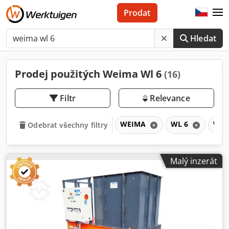
Prodat
Hledat
Prodej použitých Weima Wl 6
(16)
Filtr
Relevance
WEIMA
WL 6
WL
Odebrat všechny filtry
Malý inzerát