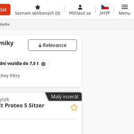
dat
Jazyk
Seznam oblíbených
(0)
Přihlásit se
Menu
obytka
vníky
Relevance
dní vozidla do 7,5 t
hny filtry
Malý inzerát
ytek
t Proteo 5 Sitzer