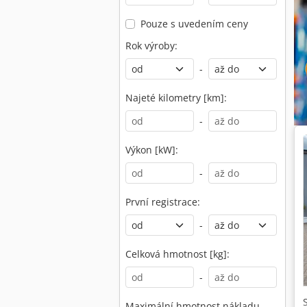
Pouze s uvedením ceny
Rok výroby:
-
Najeté kilometry [km]:
-
Výkon [kW]:
-
První registrace:
-
Celková hmotnost [kg]:
-
Maximální hmotnost nákladu