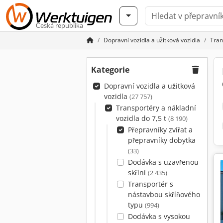
Česká republika
Dopravní vozidla a užitková vozidla
Tran
Kategorie
Dopravní vozidla a užitková
vozidla
(27 757)
Transportéry a nákladní
vozidla do 7,5 t
(8 190)
Přepravníky zvířat a
přepravníky dobytka
(33)
Dodávka s uzavřenou
skříní
(2 435)
Transportér s
nástavbou skříňového
typu
(994)
Dodávka s vysokou