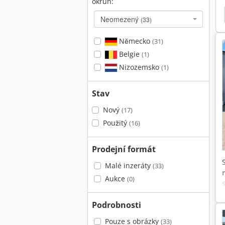
okruh:
rcedes-Benz Viano
Man Sklápěč
Fiat Sklápěč
Neomezený
(33)
Německo
(31)
Belgie
(1)
Nizozemsko
(1)
Stav
Nový
(17)
Použitý
(16)
Prodejní formát
Malé inzeráty
(33)
Aukce
(0)
Podrobnosti
Pouze s obrázky
(33)