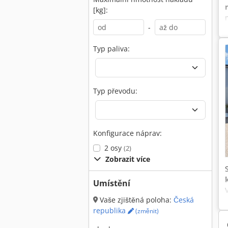
[kg]:
-
Typ paliva:
Typ převodu:
Konfigurace náprav:
2 osy
(2)
Zobrazit více
Umístění
Vaše zjištěná poloha:
Česká
republika
(změnit)