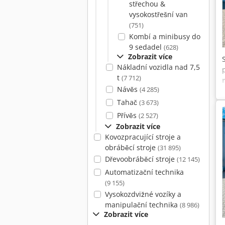
střechou &
vysokostřešní van
(751)
Kombí a minibusy do
9 sedadel
(628)
Zobrazit více
Nákladní vozidla nad 7,5
t
(7 712)
Návěs
(4 285)
Tahač
(3 673)
Přívěs
(2 527)
Zobrazit více
Kovozpracující stroje a
obráběcí stroje
(31 895)
Dřevoobráběcí stroje
(12 145)
Automatizační technika
(9 155)
Vysokozdvižné vozíky a
manipulační technika
(8 986)
Zobrazit více