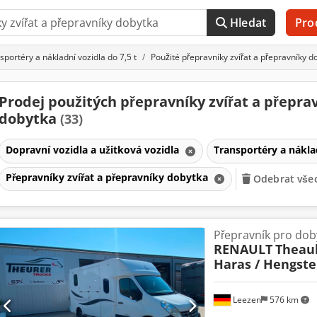
Hledat
Pro
sportéry a nákladní vozidla do 7,5 t
Použité přepravníky zvířat a přepravníky d
Prodej použitých přepravníky zvířat a přepra
dobytka
(33)
Dopravní vozidla a užitková vozidla
Transportéry a nákla
Přepravníky zvířat a přepravníky dobytka
Odebrat všec
Přepravník pro dob
RENAULT
Theaul
Haras / Hengste
Leezen
576 km