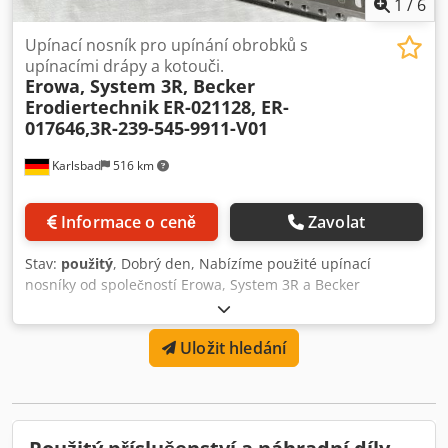
1
/
6
Upínací nosník pro upínání obrobků s
upínacími drápy a kotouči.
Erowa, System 3R, Becker
Erodiertechnik
ER-021128, ER-
017646,3R-239-545-9911-V01
Karlsbad
516 km
Informace o ceně
Zavolat
Stav:
použitý
, Dobrý den, Nabízíme použité upínací
nosníky od společností Erowa, System 3R a Becker
Erodiertechnik. Tyto upínací nosníky jsou vhodné pro erozi
drátu. K dispozici jsou následující díly: ER-017646 ER-
Uložit hledání
017647 ER-017648 ER-021128 ER-021127 Cjdotk N E Aspfx
Apieha Systém 3R 3R-239-545-9911-V01 Erozní technologie
Becker SB430-SB680 Upínací zařízení mají známky
opotřebení a jsou ve velmi dobrém technickém stavu. Je
možná i individuální přejímka. Náhradní díly a