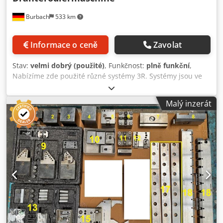
Burbach
533 km
Informace o ceně
Zavolat
Stav:
velmi dobrý (použité)
, Funkčnost:
plně funkční
,
Nabízíme zde použité různé systémy 3R. Systémy jsou ve
velmi dobrém stavu a plně funkční. Prohlídka je možná po
předchozí domluvě. Poz. 1 System 3R-203 otočný prvek
Malý inzerát
WEDM 360° Poz. 2 System 3R-201J adaptér WEDM 90° Poz.
3 System 3R-201J adaptér WEDM 90° Poz. 4 System 3R-201J
adaptér WEDM 90° Poz. 5 System 3R-202 MiniBlock Poz. 6
System 3R-202 MiniBlock Poz. 7+8 System 3R-204 výškově
stavitelný adaptér WEDM Poz. 9 System 3R-218/30S sada
držáků Poz. 11 System 3R-602.21 ruční sklíčidlo Macro Poz.
12 System 3R-294.3 svěrák Poz. 15 System 3R-293.3
SuperVice Poz. 17 System 3R-200-4J-2 470 mm System 3R-
200-4J-2 470 mm System 3R-200-4J-2 330 mm System 3R-
200-4J-2 138 mm Poz. 18 System 3R-239–545 0006-V01
System 3R-239–495 Chodsxqn Ubepfx Apioa Možný je
zaslání i osobní prohlídka!