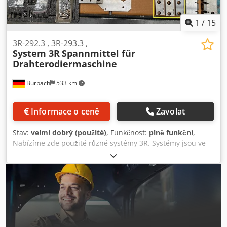
1
/
15
3R-292.3 , 3R-293.3 ,
System 3R
Spannmittel für
Drahterodiermaschine
Burbach
533 km
Informace o ceně
Zavolat
Stav:
velmi dobrý (použité)
, Funkčnost:
plně funkční
,
Nabízíme zde použité různé systémy 3R. Systémy jsou ve
velmi dobrém stavu a plně funkční. Prohlídka je možná po
předchozí domluvě. Poz. 1 System 3R-203 otočný prvek
WEDM 360° Poz. 2 System 3R-201J adaptér WEDM 90° Poz.
3 System 3R-201J adaptér WEDM 90° Poz. 4 System 3R-201J
adaptér WEDM 90° Poz. 5 System 3R-202 MiniBlock Poz. 6
System 3R-202 MiniBlock Poz. 7+8 System 3R-204 výškově
stavitelný adaptér WEDM Poz. 9 System 3R-218/30S sada