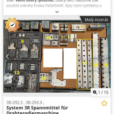
Stav:
velmi dobrý (použité)
, Dobrý den, nabízíme zde
použité svěráky Erowa PalletSetW. Byly námi vyčištěny a
zkontrolovány. ER-025895 Svěrák Paletová sada W 40 mm
ER-054922 Plochý svěrák 8mm PaletSet W ER-055774
Malý inzerát
Svěrák 0-170 mm Kromě toho byl proveden funkční test.
Svěráky nesou mírné stopy používání a jsou technicky ve
velmi dobrém stavu. Je možné i individuální přijetí. K
dispozici jsou také náhradní díly. Máte nějaké otázky? Pak
jsme vám k dispozici. Codpfx Aoitcq Topioha
1
/
15
3R-292.3 , 3R-293.3 ,
System 3R
Spannmittel für
Drahterodiermaschine