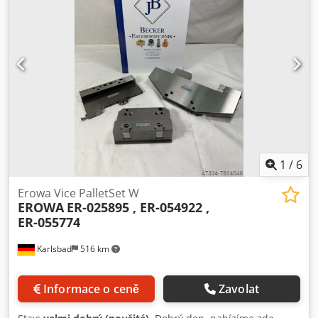
1
/
6
Erowa Vice PalletSet W
EROWA
ER-025895 , ER-054922 ,
ER-055774
Karlsbad
516 km
Informace o ceně
Zavolat