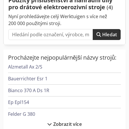
Použitý příslušenství a náhradní díly
příslušenství jsou k dispozici. Máte nějaké dotazy? Pak jsme
pro drátové elektroerozivní stroje
(4)
vám k dispozici.
Nyní prohledávejte celý Werktuigen s více než
200 000 použitými stroji.
Hledat
Procházejte nejpopulárnější názvy strojů:
Alzmetall Ax 2/S
Bauerrichter Esr 1
Bianco 370 A Ds 1R
Ep Epl154
Felder G 380
Zobrazit více
Felder G 480