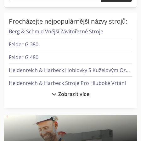
Procházejte nejpopulárnější názvy strojů:
Berg & Schmid Vnější Závitořezné Stroje
Felder G 380
Felder G 480
Heidenreich & Harbeck Hoblovky S Kuželovým Ozubením
Heidenreich & Harbeck Stroje Pro Hluboké Vrtání
Zobrazit více
Holzkraft Vsa 38 L
Lagun L 1400
Linde L 10
Linde L 12