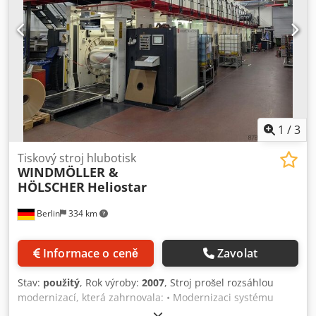
1
/
3
Tiskový stroj hlubotisk
WINDMÖLLER &
HÖLSCHER
Heliostar
Berlin
334 km
Informace o ceně
Zavolat
Stav:
použitý
, Rok výroby:
2007
, Stroj prošel rozsáhlou
modernizací, která zahrnovala: • Modernizaci systému
řízení registrace Regi-Star 20 • Instalaci systému 100%