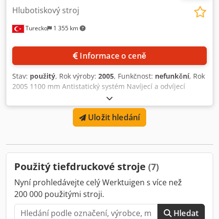
Hlubotiskový stroj
Turecko
1 355 km
Informace o ceně
Stav:
použitý
, Rok výroby:
2005
, Funkčnost:
nefunkční
, Rok
2005 1100 mm Antistatický systém Navíjecí a odvíjecí
systém věže 800 mm Tiskařský stroj na BOPP papír
Cedpsxmh R Uofx Aproha Italské ozubení
Uložit hledání
Použitý tiefdruckové stroje
(7)
Nyní prohledávejte celý Werktuigen s více než
200 000 použitými stroji.
Hledat