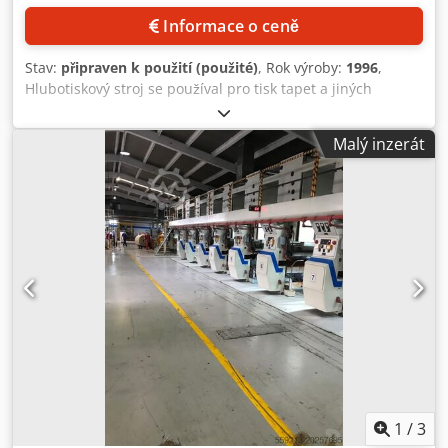
Informace o ceně
Stav:
připraven k použití (použité)
, Rok výroby:
1996
,
Hlubotiskový stroj se používal pro tisk tapet a jiných
podkladů. Počet tiskových jednotek: 7, šířka pásu: 59 mm,
max. šířka tisku: 53 mm, max. průměr válce: 1000 mm.
Malý inzerát
Pohon královským hřídelem / DW 1 + 7, možný pohon
jedním hřídelem. Odvíjení s pomocnou zvedací plošinou.
Mezisušička provozovaná s termálním olejem. Tiskový
substrát z papíru a netkané textilie, rejstříkové řízení.
Chedpfer Equysx Aprja
1
/
3