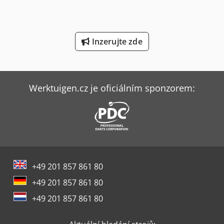
Theisen & Bonitz Systémy Pro Tvorbu Brožur
Weinbrenner Tsv 6/3050
Inzerujte zde
Werner & Pfleiderer Stroje Na Zavěšení
Wurster & Dietz Stroje Na Výrobu Palet
Werktuigen.cz je oficiálním sponzorem:
Ziersch & Baltrusch Brusky Na Plocho Vertikální Brusky
+49 201 857 861 80
+49 201 857 861 80
+49 201 857 861 80