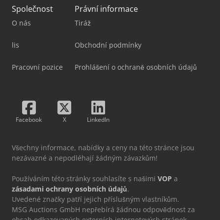
Společnost
Právní informace
O nás
Tiráž
lis
Obchodní podmínky
Pracovní pozice
Prohlášení o ochraně osobních údajů
Facebook
X
LinkedIn
Všechny informace, nabídky a ceny na této stránce jsou
nezávazné a nepodléhají žádným závazkům!
Používáním této stránky souhlasíte s našimi
VOP
a
zásadami ochrany osobních údajů
.
Uvedené značky patří jejich příslušným vlastníkům.
MSG Auctions GmbH nepřebírá žádnou odpovědnost za
obsah odkazovaných externích internetových stránek.