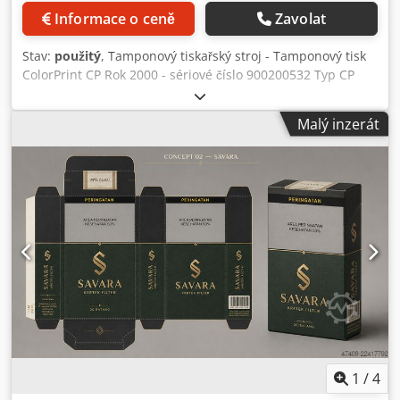
TECHNICKÉ SPECIFIKACE Specifikace Podrobnosti Tiskový
Informace o ceně
Zavolat
proces Hlubotisk Počet barev 8 Šířka pásu materiálu 1 020
mm Maximální šířka tisku 1 000 mm Rozsah opakování
Stav:
použitý
, Tamponový tiskařský stroj - Tamponový tisk
tisku 450 – 1 050 mm Průměr odvíjecího válce 1 000 mm
ColorPrint CP Rok 2000 - sériové číslo 900200532 Typ CP
Odvíjecí systém Automatický odvíjecí a navíjecí systém s
801-S / Typ CP 801- Přítlačná síla 450N Formát Cliche, 1-
volitelným spojením za chodu a zvedacím mechanismem
barevné použití 80x80 mm až 80x200 mm / Formát Cliche,
kotouče Sušicí systém S plynovým vytápěním Úprava
Malý inzerát
1-barevné použití 80x80 mm až 80x200 mm Formát tisku
korónou Ano Řízení viskozity barvy Ano Systém bočního
každý cca 30 mm od příslušné velikosti klišé / Formát tisku
vedení Ano Chjdpfx Apezrugtsroa Kontrolní systém BST
každý cca 30 mm od příslušné velikosti klišé Rychlost hodin
Průměr navíjecího válce 1 000 mm Navíjecí systém
max 2000/h Chodpov Scmfsfx Aprja Spotřeba vzduchu 3-
Automatický odvíjecí a navíjecí systém s volitelným
5m3/h / Spotřeba vzduchu 3-5m3/h elektrický Připojení
spojením za chodu a zvedacím mechanismem kotouče
240V / 50Hz / elektrické připojení 240V / 50Hz Zdvih
(kotouče o průměru 76 mm a 152 mm) Vlastnosti stroje •
tamponu nepřetržitě elektrický. 0-80mm / zdvih výplně
Vysoce výkonný hlubotiskový stroj s 8 barvami •
plynule elektrický 0-80mm Špička polstrování 100 mm
Automatický odvíjecí a navíjecí systém s volitelným
Online video kontrola WhatsApp - MS Zoom - Telegram
spojením za chodu • Sušicí systém s plynovým vytápěním •
Skladem Emskirchen/Norimberk - Ihned k odběru - Lze
Integrovaná úprava korónou • Automatické řízení viskozity
vyzkoušet
barvy • Systém bočního vedení pásu materiálu • Kontrolní
systém pásu materiálu BST • Vhodné pro výrobu vysoce
kvalitních flexibilních obalů a pro následné zpracování •
1
/
4
Robustní konstrukce od společnosti W&H pro spolehlivou a