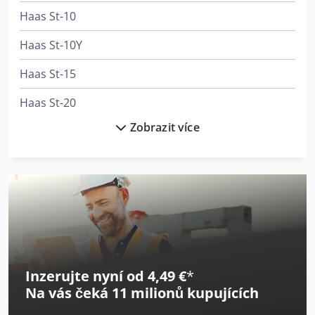
Haas St-10
Haas St-10Y
Haas St-15
Haas St-20
Zobrazit více
Haas St-30
Haas St-40
Haas Tl-2
Haas Tm-1
Haas Tm-1P
Inzerujte nyní od 4,49 €
*
Haas Tm-2
Na vás čeká
11 milionů kupujících
Haas Tm-2P