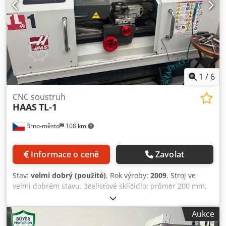
1
/
6
CNC soustruh
HAAS
TL-1
Brno-město
108 km
Informace o ceně
Zavolat
Stav:
velmi dobrý (použité)
, Rok výroby:
2009
, Stroj ve
velmi dobrém stavu. 3čelisťové sklíčidlo: průměr 200 mm,
4polohová revolverová hlava, koník. Max. pracovní délka ...
762 mm Max. pracovní průměr ... 406 mm Max. točný
Aukce
průměr nad ložem ... 406 mm Osy X/Z ... 203/762 mm