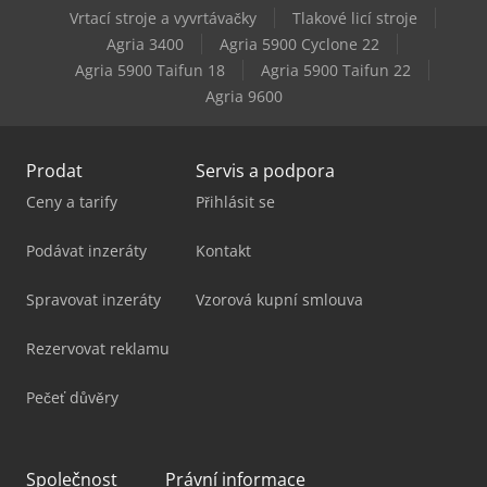
Vrtací stroje a vyvrtávačky
Tlakové licí stroje
Haas Vm-2
Agria 3400
Agria 5900 Cyclone 22
Agria 5900 Taifun 18
Agria 5900 Taifun 22
Haas Vm-3
Agria 9600
Prodat
Servis a podpora
Ceny a tarify
Přihlásit se
Podávat inzeráty
Kontakt
Spravovat inzeráty
Vzorová kupní smlouva
Rezervovat reklamu
Pečeť důvěry
Společnost
Právní informace