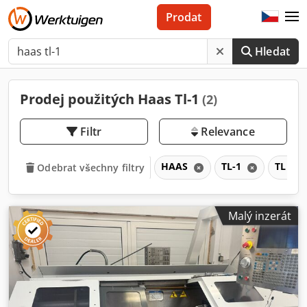
Prodat
Hledat
Prodej použitých Haas Tl-1
(2)
Filtr
Relevance
HAAS
TL-1
TL
Odebrat všechny filtry
Malý inzerát