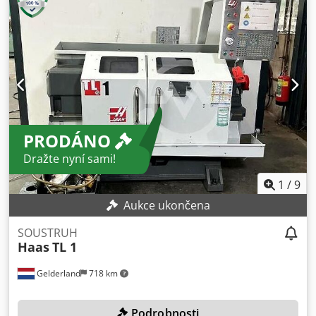
Otáčky vřetena ... 1800 ot/min Dodpfx Acozhvq Sezock
Výkon hlavního motoru ... 5,6 kW Rozměry stroje 1981 x
2108 x 1397 mm Hmotnost stroje ... cca 2000 kg
PRODÁNO
Dražte nyní sami!
1
/
9
Aukce ukončena
SOUSTRUH
Haas
TL 1
Gelderland
718 km
Podrobnosti