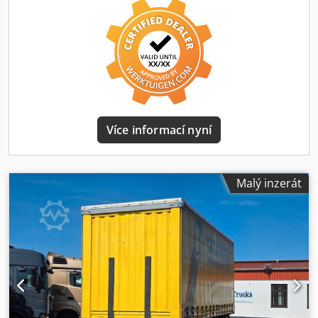
vysokou ložnou plochou * Nápravové tlumiče * Schválení
pro 100 km/h * Odnímatelné hliníkové bočnice *
Odnímatelné sloupky v rozích * 2x nájezdové rampy (2 500
mm) pod ložnou plochou * Automatické opěrné kolo *
Bubnové brzdy * Samonatáhovací brzdový systém Knott *
Podlaha ze dřeva (jednodílná protiskluzová překližka) * 24x
kotvící hák na ložné ploše * Vysoká plachta s obloukovým
rámem * Posuvná plachta vlevo a vpravo ... a mnoho
dalšího. ---- Chsdpfxjzh Sl Ss Acasa Vozidlo je v
Více informací nyní
nevyčištěném stavu! Celostátní doručení možné za
příplatek. Omyly a mezitímní prodej vyhrazeny. Vaše
vozidlo rádi přijmeme na protiúčet. Financování / leasing
možné i bez akontace! Máte další otázky? Rádi vám
Malý inzerát
poradíme!