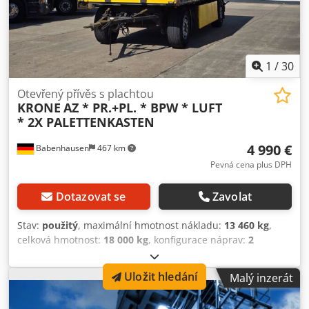
1
/
30
Otevřený přívěs s plachtou
KRONE
AZ * PR.+PL. * BPW * LUFT
* 2X PALETTENKASTEN
4 990 €
Babenhausen
467 km
Pevná cena plus DPH
Dotazovat se
Zavolat
Stav:
použitý
, maximální hmotnost nákladu:
13 460 kg
,
celková hmotnost:
18 000 kg
, konfigurace náprav:
2
nápravy
, první registrace:
07/2010
, délka ložné plochy:
7 315 mm
, šířka ložného prostoru:
2 459 mm
, výška
Uložit hledání
Malý inzerát
ložného prostoru:
2 666 mm
, celková délka:
9 085 mm
,
celková šířka:
2 550 mm
, celková výška:
4 000 mm
, Rok