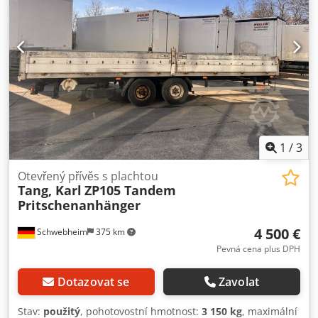
1
/
3
Otevřený přívěs s plachtou
Tang, Karl
ZP105 Tandem
Pritschenanhänger
4 500 €
Schwebheim
375 km
Pevná cena plus DPH
Dotazovat se
Zavolat
Stav:
použitý
, pohotovostní hmotnost:
3 150 kg
, maximální