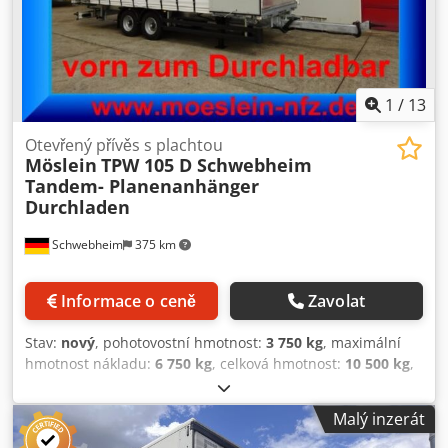
údajů na: !, Další podrobnosti: ! Chedpfxsznz H Se Acaja
1
/
13
Otevřený přívěs s plachtou
Möslein
TPW 105 D Schwebheim
Tandem- Planenanhänger
Durchladen
Schwebheim
375 km
Informace o ceně
Zavolat
Stav:
nový
, pohotovostní hmotnost:
3 750 kg
, maximální
hmotnost nákladu:
6 750 kg
, celková hmotnost:
10 500 kg
,
konfigurace náprav:
2 nápravy
, délka ložné plochy:
7 230
mm
, šířka ložného prostoru:
2 480 mm
, výška ložného
Malý inzerát
prostoru:
2 630 mm
, objem ložného prostoru:
47 m³
,
zavěšení:
vzduch
, rozměr pneumatiky:
245 / 70 R 17,5
,