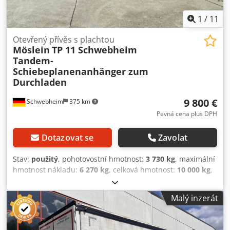
1
/
11
Otevřený přívěs s plachtou
Möslein
TP 11 Schwebheim
Tandem-
Schiebeplanenanhänger zum
Durchladen
9 800 €
Schwebheim
375 km
Pevná cena plus DPH
Dotazovat se
Zavolat
Stav:
použitý
, pohotovostní hmotnost:
3 730 kg
, maximální
hmotnost nákladu:
6 270 kg
, celková hmotnost:
10 000 kg
,
konfigurace náprav:
2 nápravy
, první registrace:
08/2016
,
délka ložné plochy:
7 300 mm
, šířka ložného prostoru:
Malý inzerát
2 480 mm
, výška ložného prostoru:
2 770 mm
, objem
ložného prostoru:
50 m³
, zavěšení:
vzduch
, rozměr
pneumatiky:
235 / 75 R 17,5
, barva:
jiný
, typ převodu:
jiný
,