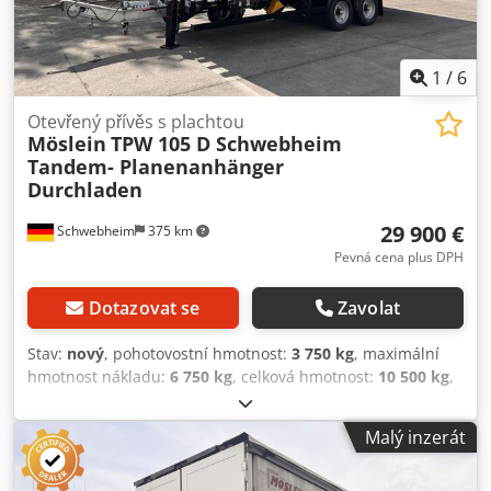
1
/
6
Otevřený přívěs s plachtou
Möslein
TPW 105 D Schwebheim
Tandem- Planenanhänger
Durchladen
29 900 €
Schwebheim
375 km
Pevná cena plus DPH
Dotazovat se
Zavolat
Stav:
nový
, pohotovostní hmotnost:
3 750 kg
, maximální
hmotnost nákladu:
6 750 kg
, celková hmotnost:
10 500 kg
,
konfigurace náprav:
2 nápravy
, délka ložné plochy:
7 230
mm
, šířka ložného prostoru:
2 480 mm
, výška ložného
Malý inzerát
prostoru:
2 630 mm
, objem ložného prostoru:
47 m³
,
zavěšení:
vzduch
, rozměr pneumatiky:
245 / 70 R 17,5
,