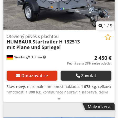
1
/
5
Otevřený přívěs s plachtou
HUMBAUR
Startrailer H 132513
mit Plane und Spriegel
2 450 €
Nürnberg
311 km
Pevná cena DPH nelze odečíst
Dotazovat se
Zavolat
Stav:
nový
, maximální hmotnost nákladu:
1 078 kg
, celková
hmotnost:
1 300 kg
, konfigurace náprav:
1 náprava
, délka
ložné plochy:
2 510 mm
, šířka ložného prostoru:
1 310 mm
,
výška ložného prostoru:
300 mm
, celková délka:
3 765 mm
,
Malý inzerát
celková šířka:
1 310 mm
, celková výška:
830 mm
, Rok
výroby:
2026
, Vážení zákazníci, naše provozovna bude