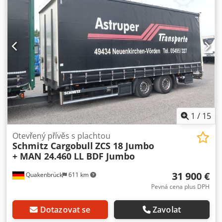
ŽÁDNÁ REZ!! Chodpfxezcacco Acaea - Dobrý stav vzhledem
k věku! - Možné chyby a meziprodej vyhrazeny!
1
/
15
Otevřený přívěs s plachtou
Schmitz Cargobull
ZCS 18 Jumbo
+ MAN 24.460 LL BDF Jumbo
31 900 €
Quakenbrück
611 km
Pevná cena plus DPH
Dotazovat se
Zavolat