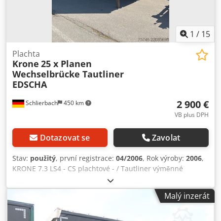
1
/
15
Plachta
Krone
25 x Planen
Wechselbrücke Tautliner
EDSCHA
2 900 €
Schlierbach
450 km
VB plus DPH
Dotazovat se
Zavolat
Stav:
použitý
, první registrace:
04/2006
, Rok výroby:
2006
,
KRONE 7.3 LS4 - CS plachtové - / Tautliner výměnné
nástavby s Edscha střechou !!! 25 kusů skladem !!! ● boční
shrnovací plachty ● střecha Edscha ● Portálové dveře vzadu
Malý inzerát
● 4násobné závory s otočnou tyčí ● Dřevěná podlaha ●
Děrované lišty vpravo a vlevo k upnutí nákladu ● Vnitřní /
ložné rozměry: 7.350 x 2.500 x 2.530 mm (DxŠxV) !!TÉMĚŘ