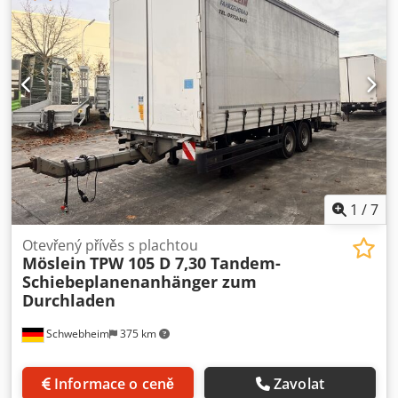
rozvor náprav:
990 mm
, barva:
jiný
, typ převodu:
jiný
,
velikost přední pneumatiky:
245 / 70 R 17,5
, velikost zadní
pneumatiky:
245 / 70 R 17,5
, kabina řidiče:
jiný
, emisní
třída:
žádný
, palivo:
bionafta
, Vybavení:
ABS, pneumatická
brzda
, Vpředu portálové dveře pro průběžné nakládání,
vzadu portálové dveře, 7 párů kotevních ok na ložné ploše,
ložná výška cca 1 050 mm, obrysové značení dle předpisu
ECE R 048, -- Změny, tiskové chyby a omyly vyhrazeny,
ilustrační fotografie --, Více informací na: !, Další
podrobnosti: ! Chjdpezn Nxcofx Acaoa
1
/
7
Otevřený přívěs s plachtou
Möslein
TPW 105 D 7,30 Tandem-
Schiebeplanenanhänger zum
Durchladen
Schwebheim
375 km
Informace o ceně
Zavolat