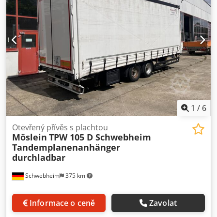
velikost přední pneumatiky:
235 / 75 R 17,5
, velikost zadní
pneumatiky:
235 / 75 R 17,5
, kabina řidiče:
jiný
, emisní
třída:
žádný
, Vybavení:
ABS, pneumatická brzda
, Vpředu
průjezdné s krátkou přejezdovou rampou pro zvedací čelo,
4 řady hliníkových latěk, 7 párů upínacích ok na ložné
ploše, každé na 2,5 t, 30 mm protiskluzová podlaha,
Vozidlo je prodáváno na základě pověření, Vyhrazujeme si
právo na tiskové chyby, omyly a změny, Ilustrační
fotografie, Více údajů na: !, More Details: ! Cjdpfx
Acjzqtyieasha
1
/
6
Otevřený přívěs s plachtou
Möslein
TPW 105 D Schwebheim
Tandemplanenanhänger
durchladbar
Schwebheim
375 km
Informace o ceně
Zavolat