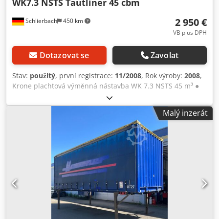
WK7.3 NSTS Tautliner 45 cbm
2 950 €
Schlierbach
450 km
VB plus DPH
Dotazovat se
Zavolat
Stav:
použitý
, první registrace:
11/2008
, Rok výroby:
2008
,
Krone plachtová výměnná nástavba WK 7.3 NSTS 45 m³ ●
Portálové dveře vzadu ● 4násobné otočné uzamčení ●
Vnitřní rozměry: 7 280 mm x 2 525 mm x 2 485 mm (DxŠxV)
Malý inzerát
● 18 paletových míst ● Edscha posuvná střecha ●
Pohotovostní hmotnost: 2 880 kg ● Max. celková hmotnost:
16 000 kg Cedpjzg Av Ssfx Acaoha Chyby a mezitímní
prodej vyhrazeny! = Další informace = Pohotovostní
hmotnost: 2 880 kg Užitečné zatížení: 13 120 kg Celková
povolená hmotnost: 16 000 kg