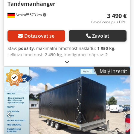
Tandemanhänger
3 490 €
Achim
573 km
Pevná cena plus DPH
Dotazovat se
Zavolat
Stav:
použitý
, maximální hmotnost nákladu:
1 950 kg
,
celková hmotnost:
2 490 kg
, konfigurace náprav:
2
nápravy
, první registrace:
01/2010
, Od roku 1972 jsme
vaším spolehlivým partnerem v oblasti automobilů a
Malý inzerát
užitkových vozidel v 28832 Achim u Bremer Kreuz.
Centrum užitkových vozidel Behnke má neustále skladem
přibližně 200 vozidel z oblastí dodávek, užitkových vozidel
a stavebních strojů! Nabízíme Vám průběžně atraktivní
možnosti financování za výhodných speciálních podmínek.
V případě zájmu Vám rádi vypracujeme individuální
nabídku! Výkup Vašeho užitkového vozidla nebo stavebního
stroje je žádoucí. Chsdpfx Acezq Iwieaoa V případě zájmu o
nové schválení TÜV Vám rádi připravíme nabídku našich
partnerských servisů. Naše nabídky jsou obecně BEZ nové