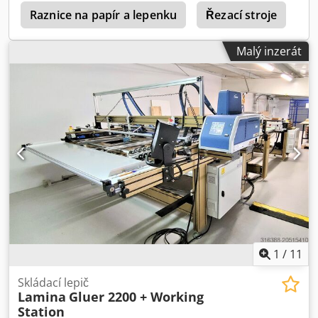
velikosti různých materiálů. Nastavení bez použití nářadí
Raznice na papír a lepenku
Řezací stroje
umožňuje rychlou výměnu i při krátkých sériích. Dkodpfx
Aisq Rx Sre Tsr Mezi možnosti stroje patří studené lepidlo,
Malý inzerát
hřbetní opěrná jednotka, aplikátor pásky atd. Online
videokontrola prostřednictvím služby Skype Video Budeme
velmi potěšeni vaší návštěvou - více strojů skladem K
dispozici ihned - lze prohlédnout Skladem Emskirchen /
Norimberk - Lze vyzkoušet
1
/
11
Skládací lepič
Lamina
Gluer 2200 + Working
Station