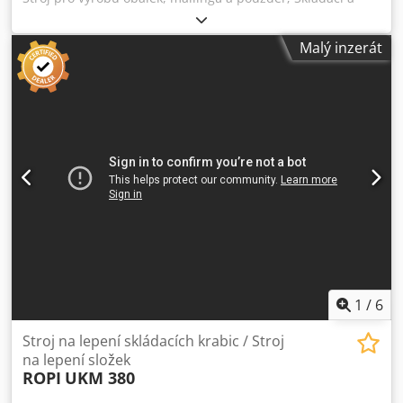
lepicí stroj na obálky / Folder Gluer FIDIA DORA 76
Dedpfxjzqtp Do Ai Tskr Rok výroby / Year 2000 Podavač
Malý inzerát
plochých stohů / Flat Pile Feeder Formát min. 150 x 240 mm
– max. 760 x 1000 mm Zařízení na tavení termoplastického
lepidla / Hot-melt adhesive melter ROBATECH Concept 8
Online video inspekce prostřednictvím WhatsApp – MS
Zoom – Telegram K dispozici na skladě v
Emskirchen/Norimberku – okamžitě k dispozici – možnost
vyzkoušení.
1
/
6
Stroj na lepení skládacích krabic / Stroj
na lepení složek
ROPI
UKM 380