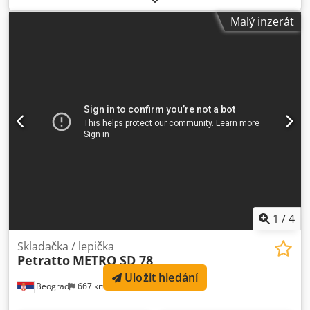
EDIGRAPH S.A. Tovární číslo: bez výrobního štítku Systém
Malý inzerát
lepení: na kolečku - 1 bod Pena technická dokumentace
Stroj připojen, možnost testování. Stav: velmi dobrý
1
/
4
Skladačka / lepička
Petratto
METRO SD 78
Uložit hledání
Beograd
667 km