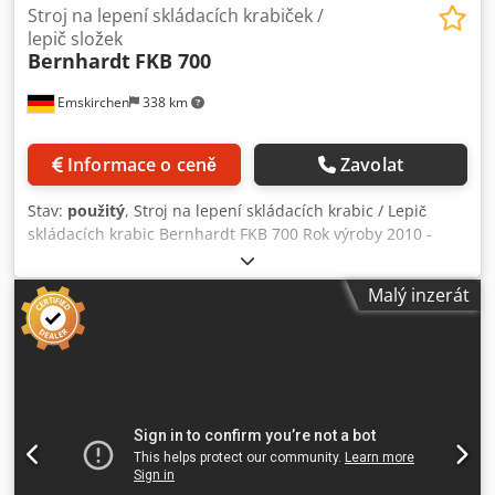
Stroj na lepení skládacích krabiček /
lepič složek
Bernhardt
FKB 700
Emskirchen
338 km
Informace o ceně
Zavolat
Stav:
použitý
, Stroj na lepení skládacích krabic / Lepič
skládacích krabic Bernhardt FKB 700 Rok výroby 2010 -
sériové č. 300310/86/FKB/700 Djdpfx Aev H D Srji Tskr
Výrobní možnosti podélný šev, 2 a 3 bodový Gramáž 200 -
Malý inzerát
600 g/m2, E-flétna Materiály: pevný papír od 200 g/m2,
kartonový plast / Materiály: pevný papír od 200 g/m2,
kartonový plast Formát otevřeného řezu 500 x 700 mm
Potřebné připojení vzduchu / Potřebný vzduch 6bar
Rychlost stroje / Rychlost stroje max. 400 m/min. FKB 700 je
multifunkční skládací a lepicí stroj pro skládání a lepení:
Složky, obaly na CD, DigiPacky a skládací krabice. FKB 700
je multifunkční skládací a lepicí stroj pro skládání a lepení:
Složky, obaly na CD, DigiPacky a skládací krabice. Online