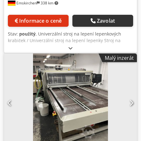
Emskirchen
338 km
Informace o ceně
Zavolat
Stav:
použitý
, Univerzální stroj na lepení lepenkových
krabiček / Univerzální stroj na lepení lepenky Stroj na
lepení lepenkových krabiček / Stroj na lepení lepenky ROPI
UKM 380 Rok výroby / Year 2003 Formát / Velikost min. 60 x
Malý inzerát
100 mm - 500 x 420 mm Rychlost / (Rychlost pásu) max. 5
000 cyklů/h Gramáž materiálu / Materiál 150–450 g/m2
Disperzní studené lepidlo / disperzní lepidlo Podávací
systém s podtlakovým pásem pro nepřetržitý provoz /
Podávací systém s podtlakovým pásem pro nepřetržitý
provoz Rozměry stroje / Rozměry stroje Stroj, délka 550 cm
x šířka 80 cm x výška 88 cm Hmotnost stroje / Hmotnost
stroje 650 kg Online kontrola stroje prostřednictvím videa
pomocí WhatsApp – MS Zoom – Telegram K dispozici na
skladě v Emskirchen/Norimberku – ihned k dispozici –
možnost vyzkoušení Dsdeznhtfjpfx Ai Tskr