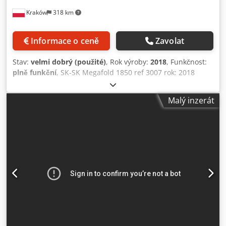
Kraków
318 km
Informace o ceně
Zavolat
Stav:
velmi dobrý (použité)
, Rok výroby:
2018
, Funkčnost:
plně funkční
, SK-SK Megafold 1850 ref 3007 rok: 2018
Djdpfx Aszb Umtsi Tjkr maximální šířka: 1850 mm materiál
– vlnitost: E, B, C, EB zarovnání za podavačem vícebodové
Malý inzerát
lepení: – Přímá linie – Crash lock dno – 4-rohové tácy –
systém pravoúhlého skládání Stroj je pod proudem, lze jej
vyzkoušet.