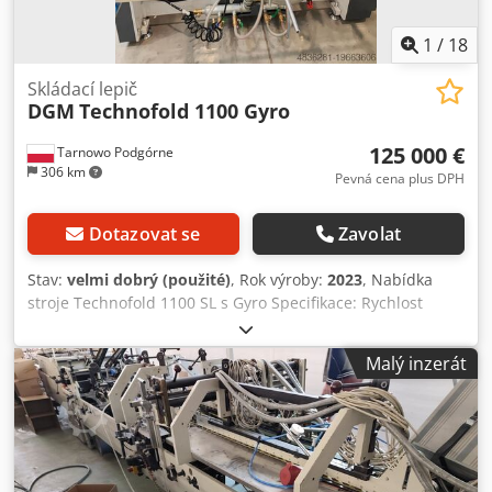
1
/
18
Skládací lepič
DGM
Technofold 1100 Gyro
125 000 €
Tarnowo Podgórne
306 km
Pevná cena plus DPH
Dotazovat se
Zavolat
Stav:
velmi dobrý (použité)
, Rok výroby:
2023
, Nabídka
stroje Technofold 1100 SL s Gyro Specifikace: Rychlost
stroje: 350 m/min Rychlost krokování: 20 m/min Šířka
balení: 160–1100 mm Rozměry stroje: 22 × 1,88 × 1,5 m
Malý inzerát
Hmotnost stroje: 9,2 t Maximální příkon: 26 kW Potřeba
vzduchu: 6 bar / max. 10 m³/h Vybavení stroje: 4-6bodový
stroj Gyro – otáčení balíčků o 90° Sekce bočního srovnávání
– vlevo/vpravo Sekce předlámání Automatická spodní sekce
Servomotory, 4/6bodový zadní ohýbací systém Spodní
rotační lepidlo vlevo/vpravo KQ systém studeného lepení