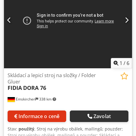
1
/
6
Skládací a lepicí stroj na složky / Folder
Gluer
FIDIA
DORA 76
Emskirchen
338 km
Informace o ceně
Zavolat
Stav:
použitý
, Stroj na výrobu obálek, mailingů; pouzder;
Stroj pro výrobu obálek, mailingů a pouzder; Skládací a