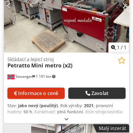
1
/
1
Skládací a lepicí stroj
Petratto
Mini metro (x2)
Stavanger
1 191 km
Informace o ceně
Zavolat
Stav:
jako nový (použitý)
, Rok výroby:
2021
, provozní
hodiny:
50 h
, Funkčnost:
plně funkční
, číslo stroje/vozidla:
0112-196
, typ vstupního proudu:
trojfázový
, celková šířka:
115 mm
, celková délka:
400 mm
, celková výška:
100 mm
,
Malý inzerát
vstupní napětí:
400 V
, Petratto Mini Metro 78, modulární