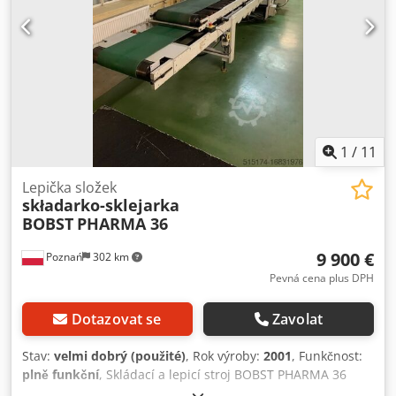
1
/
11
Lepička složek
składarko-sklejarka
BOBST
PHARMA 36
9 900 €
Poznań
302 km
Pevná cena plus DPH
Dotazovat se
Zavolat
Stav:
velmi dobrý (použité)
, Rok výroby:
2001
, Funkčnost:
plně funkční
, Skládací a lepicí stroj BOBST PHARMA 36
Dksdpfeubztkox Ai Tor Rok výroby: 2001 na desce