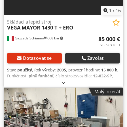
1
/
16
Skládací a lepicí stroj
VEGA
MAYOR 1430 T + ERO
85 000 €
Gazzada Schianno
668 km
VB plus DPH
Dotazovat se
Zavolat
Stav:
použitý
, Rok výroby:
2005
, provozní hodiny:
15 000 h
,
Funkčnost:
plně funkční
, číslo stroje/vozidla:
12-032-SP
,
celková šířka:
1 900 mm
, celková délka:
17 370 mm
, celková
výška:
850 mm
, Lineární lepicí skládací stroj vybavený 4
Malý inzerát
lepicími pistolemi s elektronickým nastavením pro lepení
krabic se 4/6 rohy (Ero). Dodpfxozin Hhe Ai Tokr