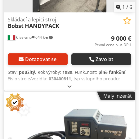
1
/
6
Skládací a lepicí stroj
Bobst
HANDYPACK
9 000 €
Ciserano
644 km
Pevná cena plus DPH
Dotazovat se
Zavolat
Stav:
použitý
, Rok výroby:
1989
, Funkčnost:
plně funkční
,
číslo stroje/vozidla:
030400811
, typ vstupního proudu:
Stejnosměrný proud
, Originální sběrný mechanismus
HANDYPACK od společnosti Bobst, v dobrém stavu,
Malý inzerát
použitý, po kontrole a údržbě. Výstup vpravo, možnost
úpravy i na levou stranu. Ihned k dispozici. Dodpfxjzk Up Ej
Ai Tskr