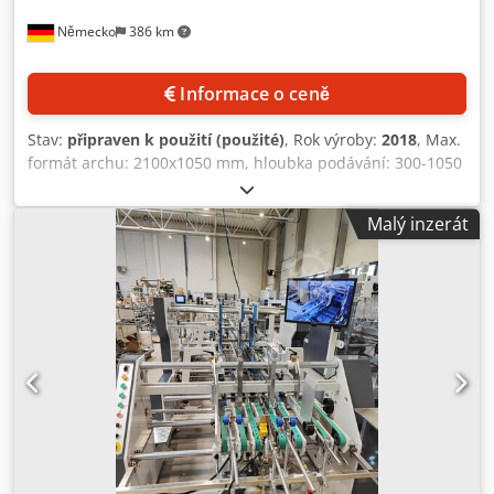
Německo
386 km
Informace o ceně
Stav:
připraven k použití (použité)
, Rok výroby:
2018
, Max.
formát archu: 2100x1050 mm, hloubka podávání: 300-1050
mm, šířka podávání: 400-2100 mm, příkon: 2,5 kW, délka:
4500 mm, šířka: 2500 mm, hmotnost: 2,5 t. Lze provádět
Malý inzerát
3bodové a podélné lepení. Prohlídka na místě je možná.
Dodpfxjy Sv Syo Ai Tekr