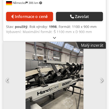
Německo
386 km
Informace o ceně
Zavolat
Stav:
použitý
, Rok výroby:
1998
, Formát: 1100 x 900 mm
Vybavení: Maximální formát: Š 1100 mm x D 900 mm
Dkodpfx Aiszg Icdj Ter Minimální formát: Š 90 mm x D 50
mm 200–800 g/m² plus možnost zpracování vlnité lepenky
Malý inzerát
E/F Podélné lepení švů Dvojité podélné lepení švů