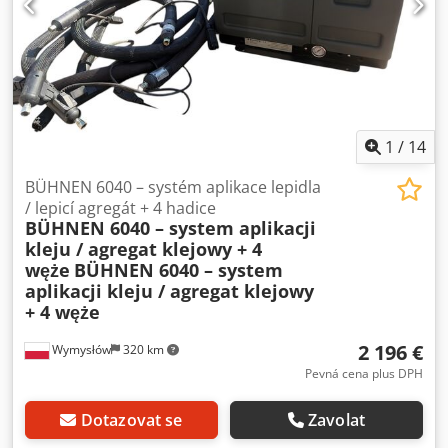
1
/
14
BÜHNEN 6040 – systém aplikace lepidla
/ lepicí agregát + 4 hadice
BÜHNEN 6040 – system aplikacji
kleju / agregat klejowy + 4
węże
BÜHNEN 6040 – system
aplikacji kleju / agregat klejowy
+ 4 węże
2 196 €
Wymysłów
320 km
Pevná cena plus DPH
Dotazovat se
Zavolat