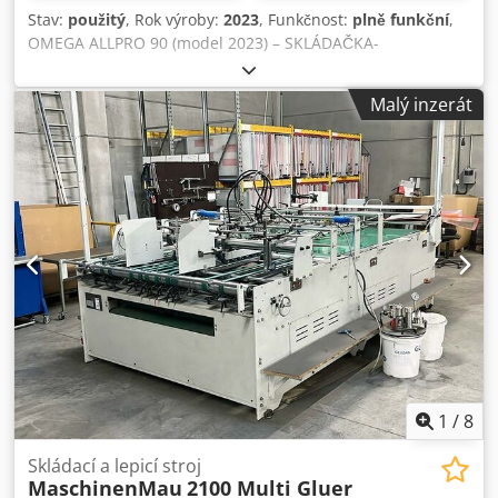
Stav:
použitý
, Rok výroby:
2023
, Funkčnost:
plně funkční
,
OMEGA ALLPRO 90 (model 2023) – SKLÁDAČKA-
LEPIDLOVAČKA - Zařízení Microbox - Servomotory na
podávacím a stohovacím zařízení - Dálkové ovládání - Levá
Malý inzerát
a pravá boční registrační sekce - Vysouvatelný středový
nosič v závěrečné skládací sekci - Třetí nosič v PF1 a PF2 -
Kamera na podávacím zařízení pro sledování vstupu do
podávací sekce - Motorizované nosiče s indikací polohy -
Elektronický servopohon pro 4- a 6-hranné krabice -
Pneumatické zarovnávací zařízení pro mikrovrstvé krabice s
automatickým dnem - eWON Flexy pro sdílení dat pomocí
protokolu OPC UA - Systém skládání s pneumatickou
asistencí pro automatická dna - Bezpečnostní lanka
Dkjdpfx Aszlqzgji Tor - Systém nanášení studeného lepidla
ERO (3 pistole + boční lepicí válec s nádrží)
1
/
8
Skládací a lepicí stroj
MaschinenMau
2100 Multi Gluer