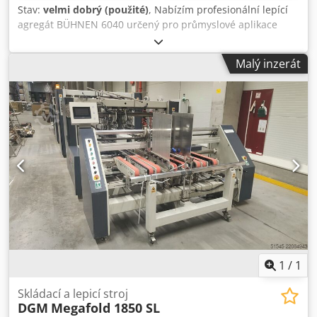
Stav:
velmi dobrý (použité)
, Nabízím profesionální lepící
agregát BÜHNEN 6040 určený pro průmyslové aplikace
lepidel (např. tavné lepidlo). Zařízení je použité, ve velmi
dobrém technickém stavu, nese běžné známky použití.
Malý inzerát
Kvalitní německá výroba – ideální pro výrobní provozy,
balení, truhlářství, čalounictví apod. ⚙️ Technické údaje (z
typového štítku / viditelné na fotografiích): Napájení: 230V /
50 Hz Příkon: 235 W Max. tlak: do 160 bar Max. teplota: do
200°C Model: 6040 Výrobce: BÜHNEN GmbH (Německo) 📦
Součástí nabídky: ✔️ Lepící agregát BÜHNEN 6040 ✔️ 4
vyhřívané hadice (kompletní sada) ✔️ Kabely / konektory
viditelné na fotografiích ✔️ Ovládací a připojovací prvky
Dkedoy Aagiopfx Ai Tsr 🔍 Technický stav: - použité zařízení
- vizuálně běžné známky používání - bez viditelného
mechanického poškození - vnitřek nádrže viz na
fotografiích - prodáváno přesně jak je na fotografiích
1
/
1
Skládací a lepicí stroj
DGM
Megafold 1850 SL