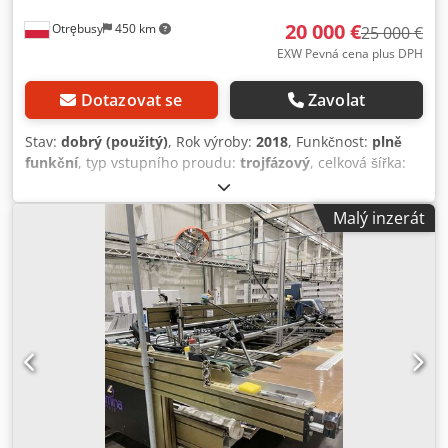
20 000 €
Otrębusy
450 km
25 000 €
EXW Pevná cena plus DPH
Dotazovat se
Zavolat
Stav:
dobrý (použitý)
, Rok výroby:
2018
, Funkčnost:
plně
funkční
, typ vstupního proudu:
trojfázový
, celková šířka:
2 400 mm
, Lamina Gluer je ručně podávaný, inline stroj na
skládání, lepení a nanášení pásky. Díky svému
Malý inzerát
promyšlenému designu zvládá různé velikosti a typy
materiálů. Nastavení bez použití nářadí umožňuje rychlou
změnu zakázky, což je ideální i pro krátké série. K
volitelnému vybavení stroje patří nanášení studeného
lepidla, podpěrná jednotka, pracovní stanice, aplikátor
pásky a další příslušenství. Lamina Gluer je přímoproudý
lepicí stroj vyrobený na robustním rámu z extrudovaných,
eloxovaných hliníkových profilů. Stroj je možné používat s
ručním podáváním nebo volitelným automatickým
podavačem na raznicované, ryté či vysekané materiály.
Operátor vkládá výseky ručně, přičemž přes tavnou