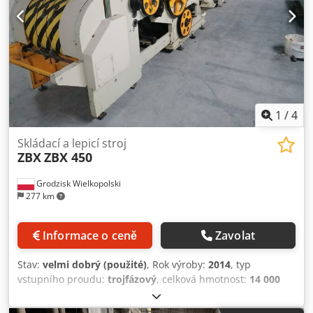
výroby má operátor díky systému vakuových pásů plný
přístup nad archy pro další montážní úkony. Přítlačné válce
Materiál prochází dvěma přítlačnými válci na konci stroje,
aby byl zajištěn dokonalý lep. Registrace Registrace je +/- 1
mm a je kontrolována kombinací fotobuňky a polohovacích
vodítek. Operátor využívá boční vodítko pro snadné a
přesné umístění výrobku ve stanici.
1
/
4
Skládací a lepicí stroj
ZBX
ZBX 450
Grodzisk Wielkopolski
277 km
Informace o ceně
Zavolat
Stav:
velmi dobrý (použité)
, Rok výroby:
2014
, typ
vstupního proudu:
trojfázový
, celková hmotnost:
14 000
kg
, Linka na výrobu papírových tašek – ZBX-300 a ZBX-450
Představujeme profesionální výrobní linku na výrobu