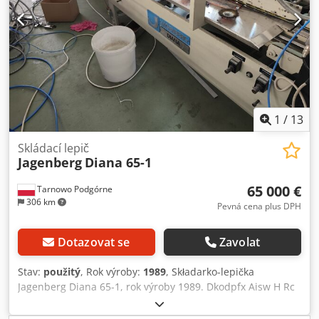
se 4 hlavicemi Závěrečná sekce přimáčknutí a uzavření
Vysílací sekce Žehlicí sekce s nezávislým pohonem
Pneumatické vkládací válečky s vyrovnáním SQUARING 2
Dkodpsw Ec D Ajfx Ai Ter Klepací blok – SPANKER Vakuum
na podavači + vibrátor Kamera s monitorem na displeji
1
/
13
Skládací lepič
Jagenberg
Diana 65-1
65 000 €
Tarnowo Podgórne
306 km
Pevná cena plus DPH
Dotazovat se
Zavolat
Stav:
použitý
, Rok výroby:
1989
, Składarko-lepička
Jagenberg Diana 65-1, rok výroby 1989. Dkodpfx Aisw H Rc
Nj Tjr - Přímé lepení - Tříbodové lepení, crash lock,
zámkové dno - Lepicí systém KQ se 4 tryskami - Stroj