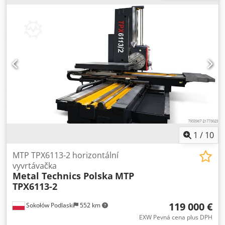
100 x 842 mm Otáčky vřetena: 40–2 000 ot/min Upnutí
vřetena: MT 4 Maximální výkon stroje: 10 kW Maximální
zatížení stolu: 1 t Přibližná hmotnost stroje: 15 t
Codpfozizgbjx Ah Ioha DODÁVÁ SE S KOMPLETNÍM
PŘÍSLUŠENSTVÍM
1
/
10
MTP TPX6113-2 horizontální
vyvrtávačka
Metal Technics Polska
MTP
TPX6113-2
119 000 €
Sokołów Podlaski
552 km
EXW Pevná cena plus DPH