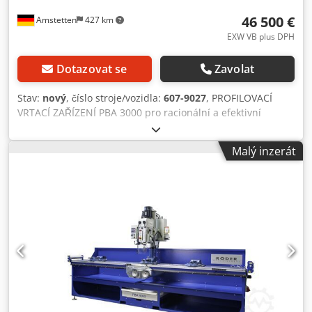
46 500 €
Amstetten
427 km
EXW VB plus DPH
Dotazovat se
Zavolat
Stav:
nový
, číslo stroje/vozidla:
607-9027
, PROFILOVACÍ
VRTACÍ ZAŘÍZENÍ PBA 3000 pro racionální a efektivní
výrobu otvorů v profilech, trubkách a dalších dlouhých
dílech Technické údaje: Maximální rozsah pohybu osy X:
Malý inzerát
3000 mm, Maximální rozsah pohybu osy Y: 250 mm,
Maximální rozsah pohybu osy Z: 350 mm, Maximální délka
opěrné plochy: 5700 mm (díky výsuvným opěrným válcům),
maximální opěrná hmotnost: 500 kg 3 ks mechanických
upínacích svěrek Röhm BOF 4: Maximální rozpětí: 220 mm,
Šířka upnutí: 160 mm, Chjdpfx Ahoznkn Ss Ioa Výška čelistí:
50 mm; Digitální indikátor polohy (přesnost +/- 0,1 mm);
Opěrné body: 10 ks Vrtací jednotka Maxion Unimax 3T AV
Technické údaje: Motor: 1,5 kW, 400 V Vrtací výkon v oceli
St 37: ø 35 mm Trvalý vrtací výkon v oceli St 37: ø 26 mm
Závitování v oceli St 37: M16 Upínací kužel: MK 3 Zdvih