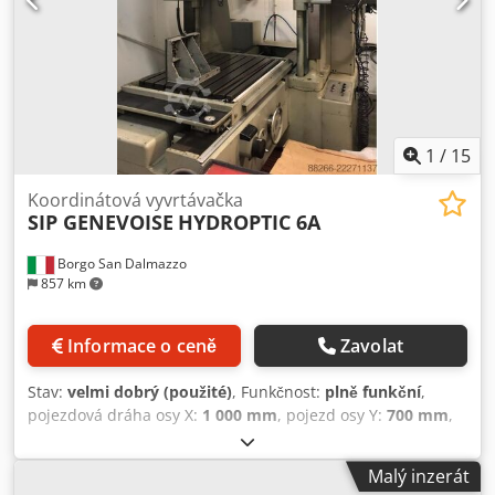
3 kW Celkový příkon: 4,2 kW Hmotnost stroje přibližně: 4 t
Potřeba místa přibližně: 1,9 x 2,2 x 2,4 m
1
/
15
Koordinátová vyvrtávačka
SIP GENEVOISE
HYDROPTIC 6A
Borgo San Dalmazzo
857 km
Informace o ceně
Zavolat
Stav:
velmi dobrý (použité)
, Funkčnost:
plně funkční
,
pojezdová dráha osy X:
1 000 mm
, pojezd osy Y:
700 mm
,
maximální otáčky vřetene:
2 000 ot./min
, délka stolu:
1 100
mm
, šířka stolu:
842 mm
, Pojezd osy X: 1 000 mm Pojezd
Malý inzerát
osy Y: 700 mm Pojezd vřetena: 300 mm Rozměry stolu: 1