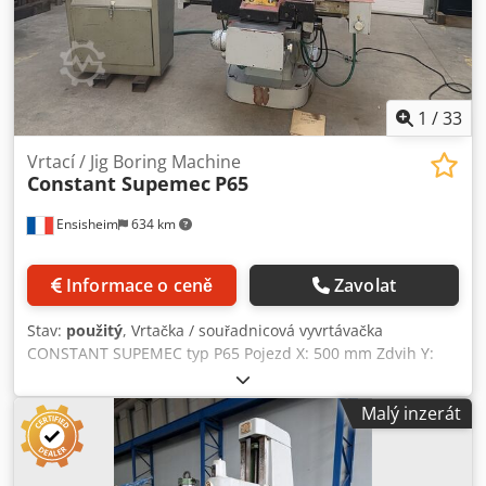
1
/
33
Vrtací / Jig Boring Machine
Constant Supemec
P65
Ensisheim
634 km
Informace o ceně
Zavolat
Stav:
použitý
, Vrtačka / souřadnicová vyvrtávačka
CONSTANT SUPEMEC typ P65 Pojezd X: 500 mm Zdvih Y:
300 mm Zdvih Z: 550 mm Kužel: SA40 Chjdpfxozmxy He Ah
Ija Otáčky vřetena: od 77 do 1520 ot./min Velikost stolu:
Malý inzerát
Délka 1200 mm x Šířka 420 mm Maximální vzdálenost
vřetena/stolu: 670 mm Mini vzdálenost vřetena/stolu: 120
mm Hloubka hrdla: 300 mm Pohon s proměnnou rychlostí