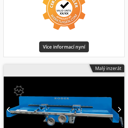
500 kg Vybavení (standardní provedení): 3 ks mechanických
svěráků Röhm BOF 4 Max. upínací šířka: 220 mm, Upínací
délka: 160 mm, Výška čelistí: 50 mm; Vrtací jednotka
Optimum MH35V Technická data: Chodpfxox E Syto Ah Isa
Motor: 1,5 kW, 400 V Vrtací výkon v S235JR: ø 32 mm
Dlouhodobý vrtací výkon v S235JR: ø 28 mm Režim řezání
závitů: ano Uchycení vřetena: BT 30 Zdvih vřetena: 90 mm
Převodovka: dvoustupňový průmyslový motor + 6
Více informací nyní
převodových stupňů navíc Otáčky: 220–3100 min⁻¹ Hlava
převodovky: výklopná +/- 30° Mazání minimálním
množstvím maziva vybaveno mikro-dávkovací pumpou,
pneumatickým frekvenčním generátorem, 6mm přípojkou
Malý inzerát
na stlačený vzduch/napájení zařízení; 75l PE zásobník
kapaliny, hadice k trysce D8mm délka 2000mm, plastová
článková tryska G1/8" s pouzdrem D12x30mm, špička
trysky z hliníku Volitelné za příplatek: Zařízení pro řezání
závitů stlačeným vzduchem M3–M12; integrace na PBA
3000/6000, pneumatické, s flexibilním ramenem, rychlost
400 ot/min pracovní rozsah: poloměr 100–950 mm, 6 ks
rychlovýměnných držáků M4, 5, 6, 8, 10, 12; včetně
lineárního vedení, adaptéru, pneumatického připojení a
údržbové jednotky Mezitímní prodej vyhrazen.