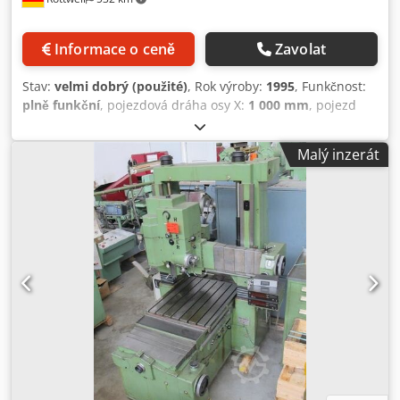
Informace o ceně
Zavolat
Stav:
velmi dobrý (použité)
, Rok výroby:
1995
, Funkčnost:
plně funkční
, pojezdová dráha osy X:
1 000 mm
, pojezd
osy Y:
700 mm
, pojezd osy Z:
780 mm
, 1 použitý, velmi
dobře zachovalý vysoce přesný CNC vyvrtávací stroj SIP MP
Malý inzerát
600 Stroj rok výroby 1995 – v roce 2007 přestavba na
HEIDENHAIN iTNC 530 a kompletní geometrická revize. Stůl
1100 x 700 mm – volný průchod mezi stojany 750 mm
Průměr hydrostatického vřetena 130 mm – házivost 1/1,1
mikrometru Přestavba na HEIDENHAIN CNC, 3 osy
interpolované. Odejčítací přesnost vrtacího vřetena pod 1
mikrometr – hydraulické vyrovnání hmotnosti a zatížení v
příčníku. Výborně zachovalý stroj – rádi Vám jej
předvedeme pod proudem v našem skladu. Cena (V
tuzemsku +19 % DPH) ze skladu Chodpfx Ahsu Titzo Iea
Dostupnost: ihned – s výhradou mezitímního prodeje a
omylů. Platba: dle běžných obchodních podmínek, čistě
před odběrem. Technické údaje nezávazné – chyby