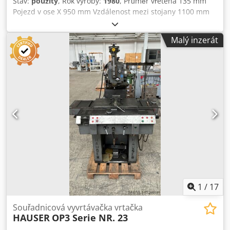
Stav:
použitý
, Rok výroby:
1980
, Průměr vřetena 135 mm
Pojezd v ose X 950 mm Vzdálenost mezi stojany 1100 mm
Pojezd v ose Y 700 mm Vertikální nastavení příčného
nosníku 780 mm Vysunutí pinoly 300 mm Max. vzdálenost
Malý inzerát
mezi pracovním stolem a čelem vřetena 1000 mm Upínací
plocha stolu 1100x842 mm Zatížení stolu 1500 kg Otáčky
40-2000 ot/min Chsdpfxoy Ehwhj Ah Iea Rychlost posuvu 5-
1500 mm/min Elektrické provedení - napětí/frekvence
380/50 V/Hz Celkový příkon 8 kW Hmotnost stroje cca 9,5 t
Rozměry stroje cca 3,3x2,34x2,8 m Heidenhain ND 780
Otočný dělící stůl PI-5 Nástroje Přístroje pro nastavování
1
/
17
Souřadnicová vyvrtávačka vrtačka
HAUSER
OP3 Serie NR. 23