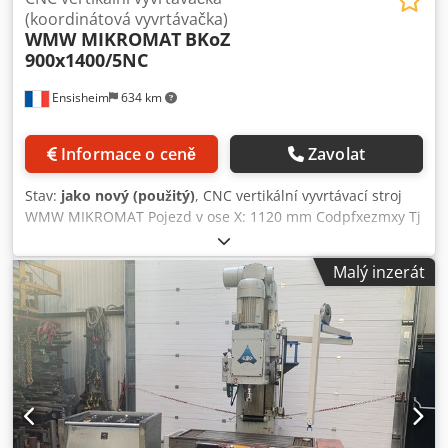
stroje: délka = 1200 mm, šířka = 1150 mm, výška = 1650
(koordinátová vyvrtávačka)
mm Hmotnost stroje cca 1500 kg. Přeprava (přímá doprava
WMW MIKROMAT
BKoZ
bez překládky) v rámci EU je možná. Cena je uváděna jako
900x1400/5NC
čistá cena pro export v rámci EU!
Ensisheim
634 km
Informace o ceně
Zavolat
Stav:
jako nový (použitý)
, CNC vertikální vyvrtávací stroj
WMW MIKROMAT Pojezd v ose X: 1120 mm Codpfxezmxy Tj
Ah Ieha Pojezd v ose Y: 710 mm Pojezd vřetena v ose Z: 315
mm Pojezd v ose W: 630 mm Řídicí systém: CNC NUM 1060
Malý inzerát
Vřeteno: Ø 125 mm Kužel: SA40 Otáčky: 36–2240 ot/min
Velikost stolu: 1400 x 900 mm Vzdálenost mezi sloupy: 1080
mm Max. vzdálenost čelo vřetena/stůl: 0–900 mm max Max.
přípustné zatížení stolu: 1000 kg max Samostatný elektrický
rozvaděč Stroj v roce 2000 repasován s řízením CN
NUM1060 Napětí: 380 V Rozměry (d x š x v): 4000 x 2460 x
3030 mm Hmotnost: cca 9 t