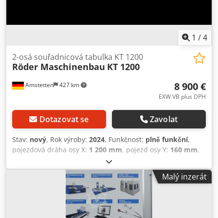
Nezaručujeme správnost tiskových chyb a omylů.
1
/
4
2-osá souřadnicová tabulka KT 1200
Röder Maschinenbau
KT 1200
8 900 €
Amstetten
427 km
EXW VB plus DPH
Dotazovat se
Zavolat
Stav:
nový
, Rok výroby:
2024
, Funkčnost:
plně funkční
,
pojezdová dráha osy X:
1 200 mm
, pojezd osy Y:
160 mm
,
šířka stolu:
1 850 mm
, zatížení stolu:
75 kg
, 2-osý
souřadnicový stůl KT1200 pro profesionální použití s
Malý inzerát
pilířovými vrtačkami - lze použít se všemi běžnými
značkami pilířových vrtaček pomocí adaptérových desek,
které jsou součástí dodávky. Dráhy pojezdu: x-osa 1200
mm osa y 160 mm S KT1200 dosáhnete maximální úspory