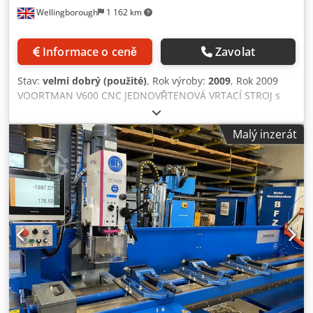
Wellingborough
1 162 km
Informace o ceně
Zavolat
Stav:
velmi dobrý (použité)
, Rok výroby:
2009
, Rok 2009
VOORTMAN V600 CNC JEDNOVŘTENOVÁ VRTACÍ STROJ s
automatickou výměnou nástrojů se 5 stanicemi. Délka 18
metrů, vrtací schopnost 16,3 metru. Kapacita profilů 35mm
Malý inzerát
- 1050mm. Codpfx Asw D Uqfeh Ieha Vrtací kapacita 8mm -
40mm.