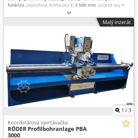
funkční
, pojezdová dráha osy X:
2 500 mm
, pojezd osy Y:
1 400 mm
, pojezd osy Z:
1 100 mm
, průměr vřetena:
100
mm
, počet os:
3
, TECHNICKÉ SPECIFIKACE Rozsah pohybu v
Malý inzerát
ose X: 2 500 mm Rozsah pohybu v ose Y: 1 400 mm Rozsah
pohybu v ose Z: 1 000 mm Průměr vřetena: 100 mm Délka
stolu: 2 200 mm Šířka stolu: 1 500 mm TECHNICKÉ ÚDAJE
STROJE Chedpfx Aezrmnceh Iea Řízení: Konvenční Počet
os: 3
1
/
3
Koordinátová vyvrtávačka
RÖDER
Profilbohranlage PBA
3000