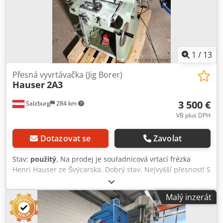
1
/
13
Přesná vyvrtávačka (Jig Borer)
Hauser
2A3
3 500 €
Salzburg
284 km
VB plus DPH
Dotazovat se
Zavolat
Stav:
použitý
, Na prodej je souřadnicová vrtací frézka
Henri Hauser ze Švýcarska. Dobrý stav. Nejvyšší přesnost! S
kvalitním digitálním odměřováním Fagor a dalším
příslušenstvím. Stroj běží bezchybně, bez vůlí. Originální
Malý inzerát
Hauserův přesný otočný stůl a centrovací mikroskop jsou
rovněž součástí. Plynule nastavitelná otáčková rychlost v
rozsahu 150 až 3000 ot./min. Chodpfx Asyw Tqqjh Iea