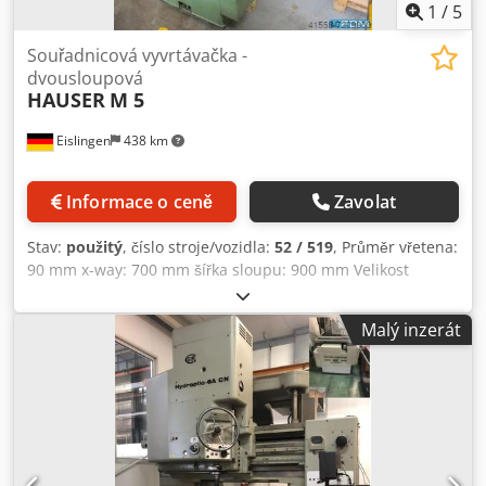
vyhrazeny.
1
/
5
Souřadnicová vyvrtávačka -
dvousloupová
HAUSER
M 5
Eislingen
438 km
Informace o ceně
Zavolat
Stav:
použitý
, číslo stroje/vozidla:
52 / 519
, Průměr vřetena:
90 mm x-way: 700 mm šířka sloupu: 900 mm Velikost
posuvného dlouhého stolu: 770 x 900 mm Podélný posuv
stolu (osa x): 700 mm (šířka osy (x x x)) dráha y: 500 mm
Malý inzerát
dráha z: 1100 mm Rozsah posuvu - stůl: 15 - 280 mm/min.
Csdpfx Ahoh Ra Ste Ieha rychlý posuv v ose Z: 530 m/min
Průměr otvoru vřetena / upevnění: MT4 (Morse) mm
Průměr otvoru vřetena: max. 230 mm zdvih vřetena - max.
170 mm dolní rozsah otáček vřetena: 10 ot. horní rozsah
otáček vřetena: 2000 ot/min. vertikální posuvy vřeteníku:
0,02 - 0,2 mm/r rychlosti posuvu: 6 Výkon hlavního vřetena: