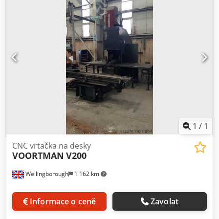
1
/
1
CNC vrtačka na desky
VOORTMAN
V200
Wellingborough
1 162 km
Informace o ceně
Zavolat