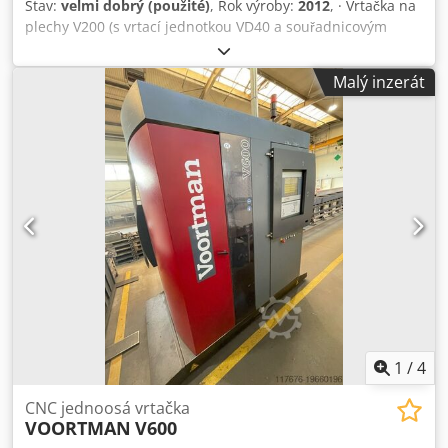
Stav:
velmi dobrý (použité)
, Rok výroby:
2012
, · Vrtačka na
plechy V200 (s vrtací jednotkou VD40 a souřadnicovým
stolem X-Y). · Měnič nástrojů VTC 8/40 (8 míst). ·
Hydraulická číslovací jednotka VN 1/16 · Odjehlovací
Malý inzerát
jednotka VDB 2 (každý otvor je automaticky odjehlován).
Max. délka 1 400 mm* Chedpowphgdsfx Ah Iea Max. šířka:
1 000 mm Min./max. tloušťka: 3 - 60 mm Nosnost: 600 kg *
Delší délky (max. 2 400 mm) možné automatickým
přemisťováním.
1
/
4
CNC jednoosá vrtačka
VOORTMAN
V600