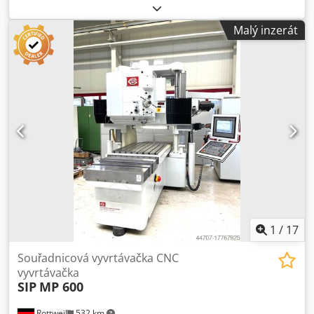
informace Svislý zdvih pinoly: 100 mm Uchycení vřetena:
MK2 Plocha stolu: 445 x 315 mm Vzdálenost mezi stolem a
Malý inzerát
spodním vřetenem: max. 520 mm Pojezd stolu: podélný:
250 mm Pojezd stolu: příčný: 330 mm Výška stolu nad
podlahou: 920 mm Celkový příkon: 1,6 kW Hmotnost stroje
cca: 1500 kg Rozměry stroje dxšxv: 1,3 x 1,1 x 2,0 m Použití:
Frézování a vrtání dlouhých otvorů Na hlavě vrtacího
vřetena je přesný číselníkový úchylkoměr pro indikaci
hloubky. 5x T-drážka dle DIN 650: a=10; h = 18; b=18; c = 8
mm Zařízení: Dvousměrný digitální displej ACU-RIDE
Chjdpev A S Efefx Ah Isa *
1
/
17
Souřadnicová vyvrtávačka CNC
vyvrtávačka
SIP
MP 600
Rottweil
532 km