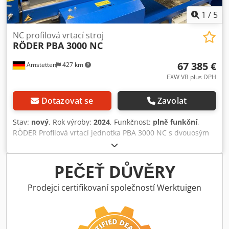
1
/
5
NC profilová vrtací stroj
RÖDER
PBA 3000 NC
67 385 €
Amstetten
427 km
EXW VB plus DPH
Dotazovat se
Zavolat
Stav:
nový
, Rok výroby:
2024
, Funkčnost:
plně funkční
,
RÖDER Profilová vrtací jednotka PBA 3000 NC s dvouosým
polohovacím řízením Heidenhain Positip 8016 active pro
osy x a y a vrtací jednotkou Optimum MH35V Rok výroby
2024 pro efektivní a hospodárnou výrobu otvorů v
PEČEŤ DŮVĚRY
nosnících, profilech, trubkách a dalších dlouhých dílech
Technická data: Max. pojezdová dráha osy x: 3000 mm,
Prodejci certifikovaní společností Werktuigen
Max. pojezdová dráha osy y: 250 mm, Max. pojezdová
dráha osy z: 350 mm, Max. délka podpěry: 5700 mm (díky
výsuvným podpěrným válečkům), Max. hmotnost obrobku: