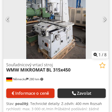
pro X - Y Napětí: 380V Šířka: 1600 mm Hloubka: 1800 mm
Výška: 2400 mm Celková šířka s ovládacím panelem: 2700
mm Hmotnost: 3T
1
/
8
Souřadnicový vrtací stroj
WMW MIKROMAT
BL 315x450
Německo
280 km
Informace o ceně
Zavolat
Stav:
použitý
, Technické detaily: Z-zdvih: 400 mm Rozsah
rychlosti: max. 3 000 ot./min Průběžné podávání: žádné