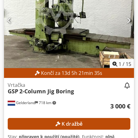
1
/
15
Končí za
13
d
5
h
21
min
33
s
Vrtačka
GSP
2-Column Jig Boring
Gelderland
718 km
3 000 €
K dražbě
Stav:
připraven k použití (použité)
, Funkčnost:
plně