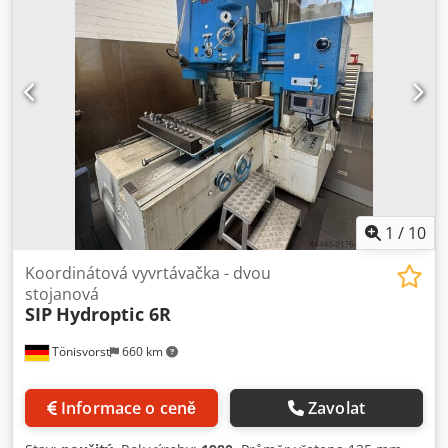
Motorický a jemný posuv osy Z. Upínání nástroje: MK0
Pojezdy: X: 200 mm, Y: 200 mm, Z: 250 mm Zdvih pinoly: 70
mm Ideální pro jemnou mechaniku, prototypovou výrobu a
nástrojárny s vysokými nároky na přesnost.
1
/
10
Koordinátová vyvrtávačka - dvou
stojanová
SIP
Hydroptic 6R
Tönisvorst
660 km
Informace o ceně
Zavolat