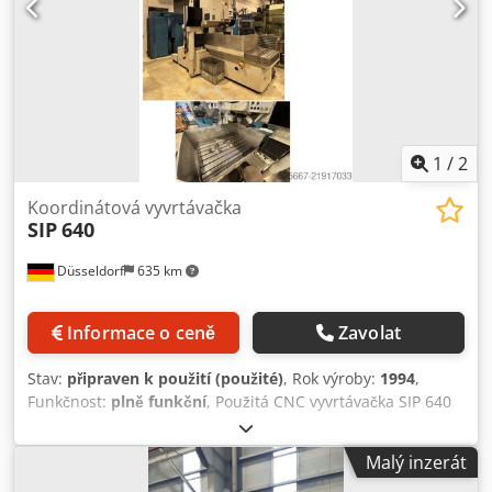
Pokud chcete prodat stroje, výrobní linky nebo celý podnik,
kontaktujte nás. Další nabídky najdete na našich webových
stránkách. Prohlídky možné po dohodě. Těšíme se na Vaši
návštěvu. Váš tým Markus Hirsch
1
/
2
Koordinátová vyvrtávačka
SIP
640
Düsseldorf
635 km
Informace o ceně
Zavolat
Stav:
připraven k použití (použité)
, Rok výroby:
1994
,
Funkčnost:
plně funkční
, Použitá CNC vyvrtávačka SIP 640
Řídicí systém FANUC 80 ks držáků nástrojů Cjdpfoy R Nnlox
Ah Isha Demontáž a nakládku zajišťuje kupující.
Malý inzerát