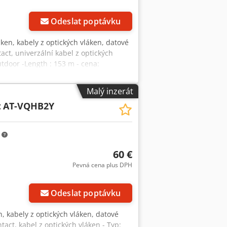
Odeslat poptávku
áken, kabely z optických vláken, datové
ct, univerzální kabel z optických
tdoor -Length : 153 m - cena:
f Tp H Eefx Adwoha
Malý inzerát
t
AT-VQHB2Y
m
60 €
Pevná cena plus DPH
Odeslat poptávku
en, kabely z optických vláken, datové
tact, kabel z optických vláken - Typ: