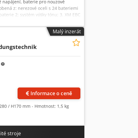
vé napájení, baterie pro nouzové
obená z: nerezové oceli s 24 bateriemi
 baterie 2; systém výšky tónu; 3. XM EBC
čet: 2 kusy - rozměry: 1550/550 / H320
Malý inzerát
dungstechnik
m
Informace o ceně
0/280 / H170 mm - Hmotnost: 1,5 kg
té stroje