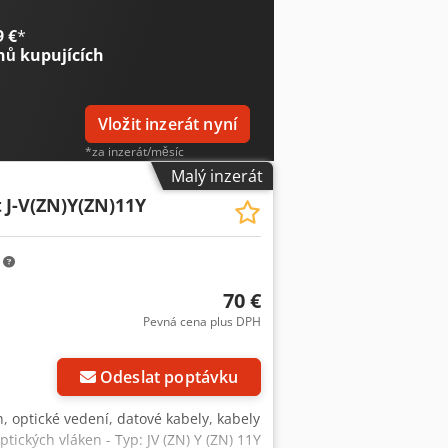
9 €
*
nů kupujících
Vložit inzerát nyní
*za inzerát/měsíc
Malý inzerát
t
J-V(ZN)Y(ZN)11Y
m
70 €
Pevná cena plus DPH
Odeslat poptávku
n, optické vedení, datové kabely, kabely
tických vláken - Typ: JV (ZN) Y (ZN) 11Y