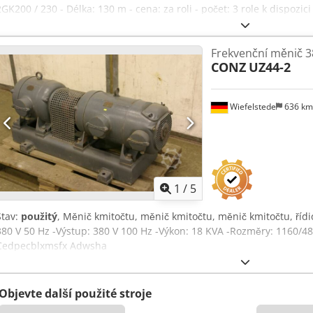
2GK200 / 230 - Délka: 130 m - cena: za roli - počet: 3 role k dispozi
600 x 380 mm / Ø 500 x 420 mm - hmotnost: 15/16/11,7 kg Chsdpsf
Frekvenční měnič 3
CONZ
UZ44-2
Wiefelstede
636 k
1
/
5
Stav:
použitý
, Měnič kmitočtu, měnič kmitočtu, měnič kmitočtu, řídi
380 V 50 Hz -Výstup: 380 V 100 Hz -Výkon: 18 KVA -Rozměry: 1160/
Cedpecblxmsfx Adwsha
Objevte další použité stroje