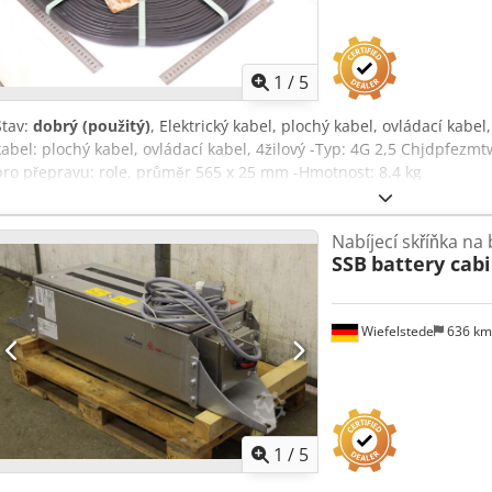
1
/
5
Stav:
dobrý (použitý)
, Elektrický kabel, plochý kabel, ovládací kabe
kabel: plochý kabel, ovládací kabel, 4žilový -Typ: 4G 2,5 Chjdpfez
pro přepravu: role, průměr 565 x 25 mm -Hmotnost: 8,4 kg
Nabíjecí skříňka na 
SSB
battery cabi
Wiefelstede
636 k
1
/
5