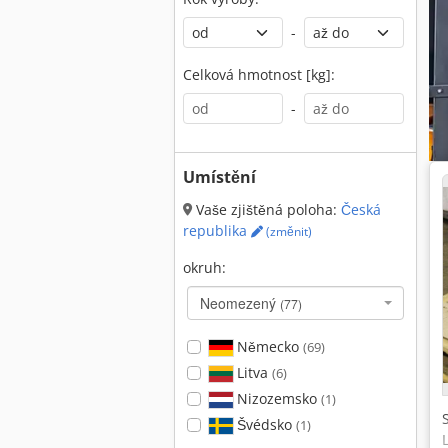
-
Celková hmotnost [kg]:
-
Umístění
Vaše zjištěná poloha:
Česká
republika
(změnit)
okruh:
Neomezený
(77)
Německo
(69)
Litva
(6)
Nizozemsko
(1)
Švédsko
(1)