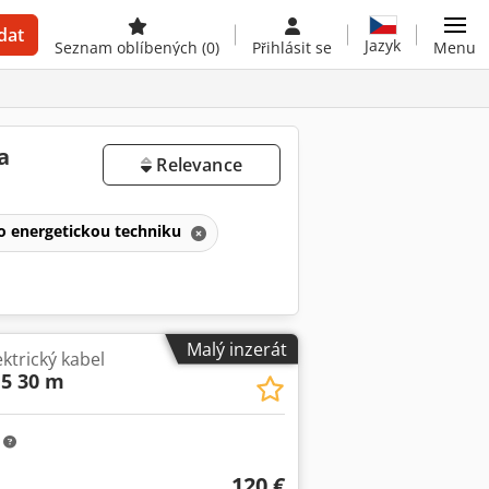
dat
Jazyk
Seznam oblíbených
(0)
Přihlásit se
Menu
a
Relevance
ro energetickou techniku
Malý inzerát
ektrický kabel
,5 30 m
m
120 €