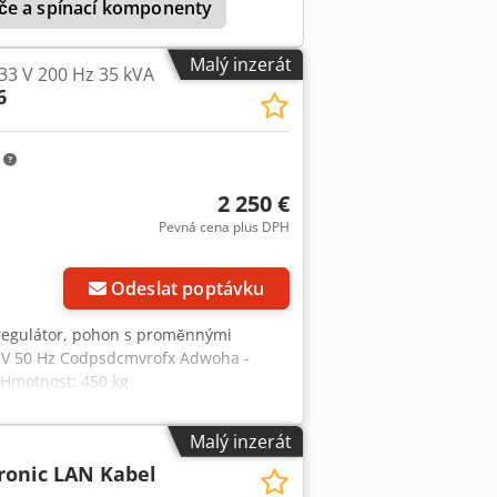
če a spínací komponenty
Malý inzerát
33 V 200 Hz 35 kVA
6
m
2 250 €
Pevná cena plus DPH
Odeslat poptávku
 regulátor, pohon s proměnnými
0 V 50 Hz Codpsdcmvrofx Adwoha -
-Hmotnost: 450 kg
Malý inzerát
ronic LAN Kabel