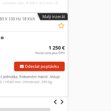
ci - rozměry role: Ø 600 x 315 mm / Ø
 Tivpefx Adwoa
Malý inzerát
80 V 100 Hz 18 KVA
m
1 250 €
Pevná cena plus DPH
Odeslat poptávku
cí jednotka, frekvenční měnič -Vstup:
480 / H540 mm -Hmotnost: 290 kg