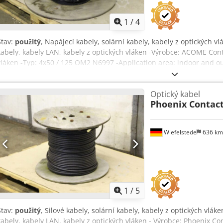
1
/
4
Stav:
použitý
, Napájecí kabely, solární kabely, kabely z optických vl
kabely, kabely LAN, kabely z optických vláken -Výrobce: ACOME Conta
vláken -Typ: 4x50 / 125 OM2 N6997 -Application area: indoor and ou
kompletní - rozměry role: Ø 710 x 410 mm - hmotnost: 16 kg Csdpj
Optický kabel
Phoenix Contac
Wiefelstede
636 k
1
/
5
Stav:
použitý
, Silové kabely, solární kabely, kabely z optických vlák
kabely, kabely LAN, kabely z optických vláken - Výrobce: Phoenix Con