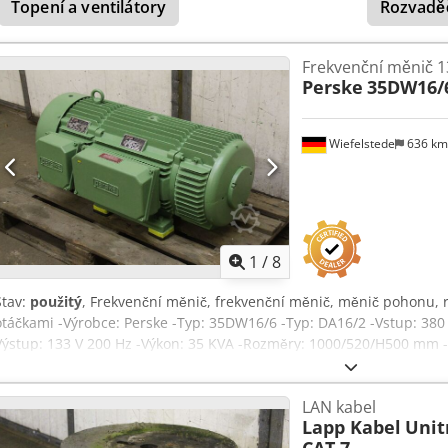
Topení a ventilátory
Rozvadě
Frekvenční měnič 1
Perske
35DW16/
Wiefelstede
636 k
1
/
8
Stav:
použitý
, Frekvenční měnič, frekvenční měnič, měnič pohonu,
otáčkami -Výrobce: Perske -Typ: 35DW16/6 -Typ: DA16/2 -Vstup: 38
Výstup: 133 V 200 Hz -Výkon: 35 KVA -Rozměry: 1000/520/H500 mm 
LAN kabel
Lapp Kabel
Unit
CAT.7