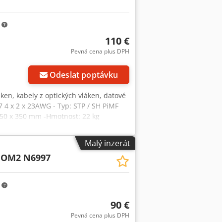
m
110 €
Pevná cena plus DPH
Odeslat poptávku
áken, kabely z optických vláken, datové
7 4 x 2 x 23AWG - Typ: STP / SH PiMF
550 x 350 mm -Hmotnost: 22 kg
Malý inzerát
 OM2 N6997
m
90 €
Pevná cena plus DPH