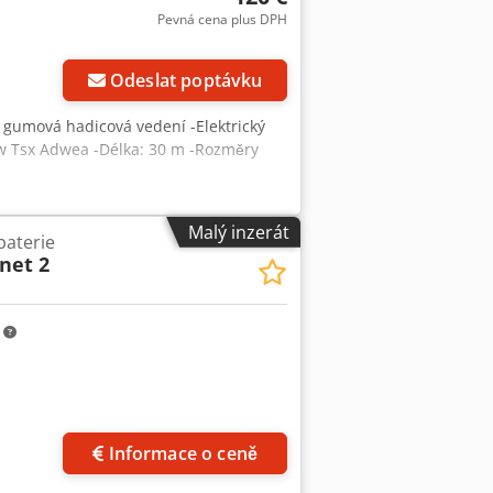
Pevná cena plus DPH
Odeslat poptávku
l, gumová hadicová vedení -Elektrický
mtw Tsx Adwea -Délka: 30 m -Rozměry
Malý inzerát
baterie
net 2
m
Informace o ceně