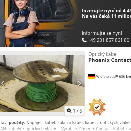
Inzerujte nyní od 4,4
Na vás čeká
11 milio
Informujte se nyní
+49 201 857 861 80
Optický kabel
Phoenix Contac
Wiefelstede
636 k
1
/
5
Stav:
použitý
, Napájecí kabel, solární kabel, kabel z optických vláke
LAN, kabely z optických vláken - Výrobce: Phoenix Contact, Kabel z op