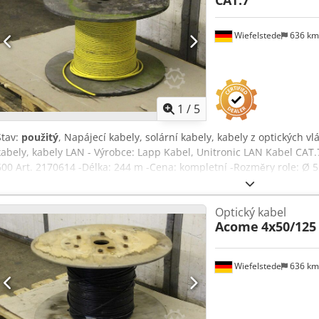
Wiefelstede
636 k
1
/
5
Stav:
použitý
, Napájecí kabely, solární kabely, kabely z optických vl
kabely, kabely LAN - Výrobce: Lapp Kabel, Unitronic LAN Kabel CAT.
600 Art. 2170614 -Délka: 244 m -Cena: kompletní -Rozměry role: Ø 
Chodpfxsf Tivlo Adwja
Optický kabel
Acome
4x50/125
Wiefelstede
636 k