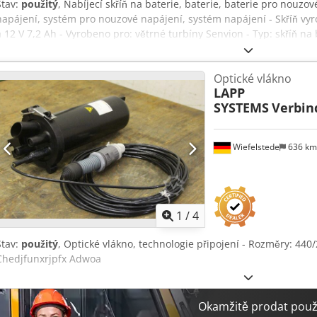
Stav:
použitý
, Nabíjecí skříň na baterie, baterie, baterie pro nouzo
napájení, systém pro nouzové napájení, systém napájení - Skříň vyr
a 12 V 7,2 Ah - Vyrobeno pro: větrné turbíny Senvion - Typ: skříň na
Hz NCV - připojení: 230 V AC / 328 V DC / 24 V DC - cena: za kus - po
mm - hmotnost: 151 kg / kus Codjfff Npjpfx Adwoha
Optické vlákno
LAPP
SYSTEMS
Verbin
Wiefelstede
636 k
1
/
4
Stav:
použitý
, Optické vlákno, technologie připojení - Rozměry: 44
Chedjfunxrjpfx Adwoa
Okamžitě prodat použi