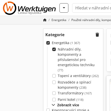
Česká republika
Energetika
Použité náhradní díly, kompo
Kategorie
Energetika
(1 367)
Náhradní díly,
komponenty a
příslušenství pro
energetickou techniku
(77)
Topení a ventilátory
(262)
Rozvaděče a spínací
komponenty
(238)
Transformátory
(167)
Parní kotel
(118)
Zobrazit více
Kovozpracující stroje a