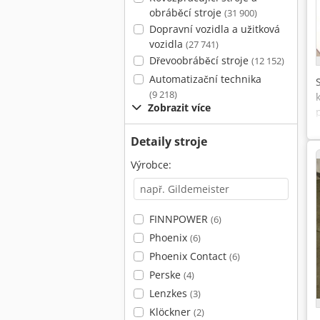
obráběcí stroje
(31 900)
Dopravní vozidla a užitková
vozidla
(27 741)
Dřevoobráběcí stroje
(12 152)
Automatizační technika
(9 218)
Zobrazit více
Detaily stroje
Výrobce:
FINNPOWER
(6)
Phoenix
(6)
Phoenix Contact
(6)
Perske
(4)
Lenzkes
(3)
Klöckner
(2)