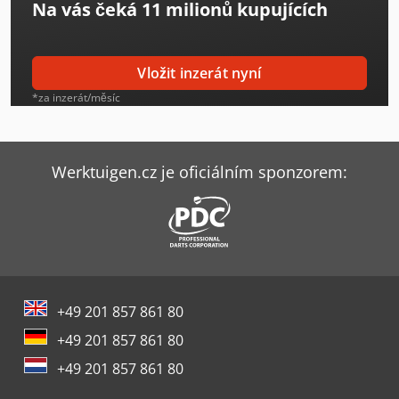
Na vás čeká
11 milionů kupujících
Bomag Bpr 60/65 D
Bomag Bt 60
Vložit inzerát nyní
Bomag Bt 65
*za inzerát/měsíc
Bomag Bvp 18/45
Bomag Bw 65 H
Werktuigen.cz je oficiálním sponzorem:
Caterpillar 735
Hammer Hs 950
Hofmann Tfs 107
+49 201 857 861 80
Jcb 525-60E
+49 201 857 861 80
Jcb 533-105
+49 201 857 861 80
Jcb 535-95