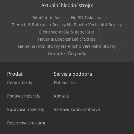
Aktuální hledání strojů:
Kapema Bm 25
Silniční finišer
Hp 3D Tiskárna
Panhans 334/20
Ziersch & Baltrusch Brusky Na Plocho Vertikální Brusky
Elektrocentrála & generátor
Panhans 680/200
Haver & Boecker Balicí Stroje
Geibel & Hotz Brusky Na Plocho Vertikální Brusky
Grundfos Čerpadla
Prodat
Servis a podpora
Ceny a tarify
Přihlásit se
Podávat inzeráty
Kontakt
Spravovat inzeráty
Vzorová kupní smlouva
Rezervovat reklamu