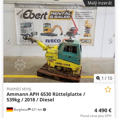
Malý inzerát
elektrický start, motor: Hatz Diesel [10,1 kW/14 k], ihned
připravena k použití. Cena: 4.490,00 € bez DPH / 5.343,10 €
vč. DPH Vibrační deska se prodává bez kliky. Na přání Vám
připravíme i nabídku financování. Jsme oficiálním
prodejním a servisním partnerem značek: - Westtech -
Gierking GMT - OilQuick - Weber MT - Holp - DMS - Seppi
M. - Magni teleskopické nakladače Chodpfoymi Iijx Ah Eja -
JCB stavební stroje - Mercedes-Benz - Iveco Navíc jsme s
800 ojetými vozidly jedním z největších prodejců užitkových
vozidel v Německu. Dodáváme kompletní sortiment Weber
MT! Chyby a mezitímní prodej vyhrazeny. = Další informace
= Suchá hmotnost: 539 kg Pro další informace kontaktujte
Marius Herden.
1
/
10
Hutnící stroj
Ammann
APH 6530 Rüttelplatte /
539kg / 2018 / Diesel
4 490 €
Burghaun
421 km
Pevná cena plus DPH