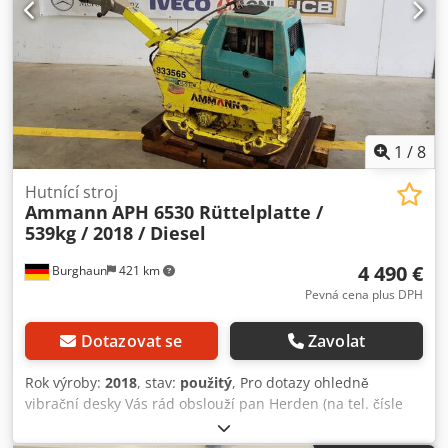
1
/
8
Hutnící stroj
Ammann
APH 6530 Rüttelplatte /
539kg / 2018 / Diesel
4 490 €
Burghaun
421 km
Pevná cena plus DPH
Dotazovat se
Zavolat
Rok výroby:
2018
, stav:
použitý
, Pro dotazy ohledně
vibrační desky Vás rád obslouží pan Herden (na tel. čísle
...). Ammann APH 6530 vibrační deska, rok výroby: 2018,
provozní hmotnost: 539 kg, pracovní šířka: 700 mm,