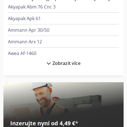
Akyapak Abm 76 Cnc 3
Akyapak Apk 61
Ammann Apr 30/50
Ammann Arx 12
Awea Af-1460
Zobrazit více
Awea Bm-1200
Awea Bm-1400
Ayen Alomat Al 200
Bomag Bp 12/40
Bomag Bp 20/50 D
Inzerujte nyní od 4,49 €
*
Bomag Bpr 35/60 D