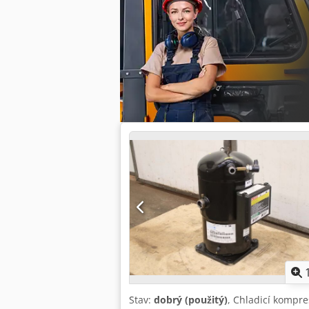
Stav:
dobrý (použitý)
, Chladicí kompres