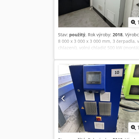
Stav:
použitý
, Rok výroby:
2018
, Výrobc
8 000 x 3 000 x 3 000 mm, 3 čerpadla, v
chlazení), volný chladič 500 kW (montá
šířka/délka/výška: 9 930 x 2 290 x 1 51
tvrdosti vody, 7 zařízení pro rekupera
trysky vzduchové clony, 2 vzduchové to
armatur pro okruh rekuperace tepla, to
panel HMI. Crsdpfjzn Ataox Alaef +++ Po