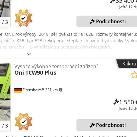
35 400 
Ještě 12 d
Podrobnosti
1
/
3
e: ONI, rok výroby: 2018, sériové číslo: 181626, rozměry kontejneru
ýrobce: KSB, typ ETB (rekuperace tepla / chlazení hydrauliky / voln
ž na střechu), 10 ventilátorů s adiabatickým chlazením,
0 mm, úprava vody s plastovou nádrží 2 x 3 000 l, odstraňovač
ci tepla, typ SW25, topný výkon 25 kW, průtok vzduchu 6 000 m³/h, 4
Kliknu
Vysoce výkonné temperační zařízení
pné jednotky, typ SW1 (kancelářská část), skupina čerpadel a
Oni
TCW90 Plus
pné těleso, 200 W, řídicí systém Siemens Simatic S7, dotykový
zor: Zařízení je součástí online aukce! +++
Eitensheim
321 km
1 550 
Ještě 12 d
Podrobnosti
1
/
3