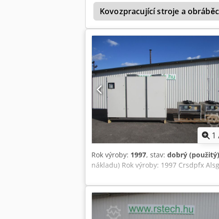
kontaktní údaje naleznete v právních in
Kovozpracující stroje a obráběcí
osobním odběru. Prodáváme a exportuj
flexibilně a rychle dodávat i větší mn
pro vnitrospolečenství – bez DPH. Otev
1
Rok výroby:
1997
, stav:
dobrý (použitý
nákladu) Rok výroby: 1997 Crsdpfx Alsg