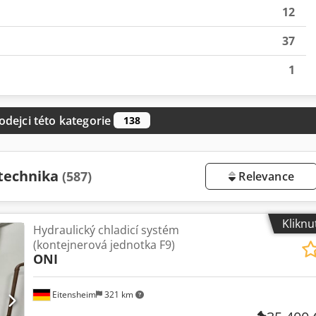
12
37
1
odejci této kategorie
138
 technika
(587)
Relevance
Kliknu
Hydraulický chladicí systém
(kontejnerová jednotka F9)
ONI
Eitensheim
321 km