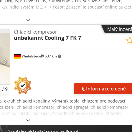
e: ONI, typ: TCW90 Plus, rok výroby: 2018, sériové číslo: 18026,
 kW, řídicí systém MC. +++ Pozor: Zařízení je součástí online aukce!
Malý inzer
Chladící kompresor
unbekannt
Cooling 7 FK 7
Wiefelstede
637 km
Informace o ceně
1
/
9
ka, okruh chladicí kapaliny, výměník tepla, chlazení pro bodovací
zařízení, chladicí kompresor, chladicí agregát, chladicí kompresor,
 stroj, chladicí agregát, čerpadlo chladicí kapaliny -Chladicí
Codpfx Aszr Hcmjlaorf -Typ: FK 7 -Chladicí výkon: 1,6 kW -Objemov
260 mm -Hmotnost: 22,7 kg