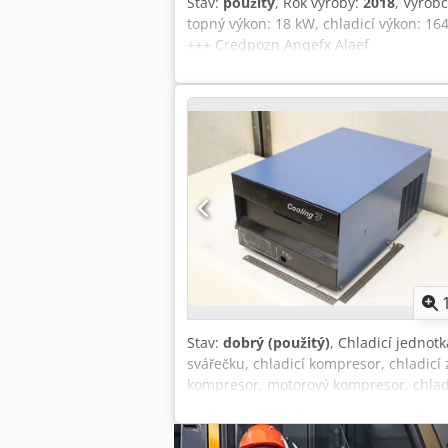
Stav:
použitý
, Rok výroby:
2018
, Výrobc
topný výkon: 18 kW, chladicí výkon: 164
+++ Credpozn Anqefx Alaef
Stav:
dobrý (použitý)
, Chladicí jednot
svářečku, chladicí kompresor, chladicí 
kompresor, motorový kompresor, chladicí
kompresor: Chladicí agregát Cooling 7 
průtok: 5,2 l/min -Rozměry: 570/360/V