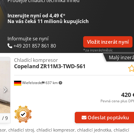
Prodejte chladicí technika ihned
Inzerujte nyní od 4,49 €
*
Na vás čeká
11 milionů kupujících
Informujte se nyní
Vložit inzerát nyní
+49 201 857 861 80
*za inzerát/měsíc
Malý inzer
Chladící kompresor
Copeland
ZR11M3-TWD-561
Wiefelstede
637 km
420 
Pevná cena plus DP
Odeslat poptávku
1
/
9
or, chladicí stroj, chladicí kompresor, chladicí jednotka, chladicí