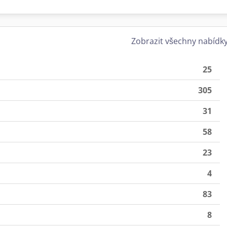
Zobrazit všechny nabídk
25
305
31
58
23
4
83
8