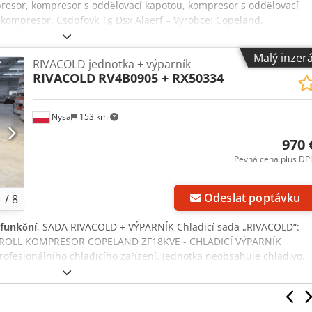
esor, kompresor s oddělovací kapotou, kompresor s oddělovací
ý kompresor. Csdpfoyk Tg Dsx Alaerf – Výrobce: Copeland,
11M3-TWD-561 – Napětí: 380–420 V / 50 Hz – Technické údaje: viz
r k dispozici – Cena: za kus – Rozměry: 380/330/V550 mm – Hmotnost
Malý inzer
RIVACOLD jednotka + výparník
RIVACOLD
RV4B0905 + RX50334
Nysa
153 km
970 
Pevná cena plus DP
Odeslat poptávku
1
/
8
 funkční
, SADA RIVACOLD + VÝPARNÍK Chladicí sada „RIVACOLD“: -
CROLL KOMPRESOR COPELAND ZF18KVE - CHLADICÍ VÝPARNÍK
fesionálního chladicího zařízení. Jednotka neobsahuje chladivo.
objemu a především na vzdálenosti. Pro dotazy jsou důležité
 název obce). Pro další podrobnosti je však nutný telefonický
 cenách dopravy a dalších způsobech přepravy telefonicky. Naše