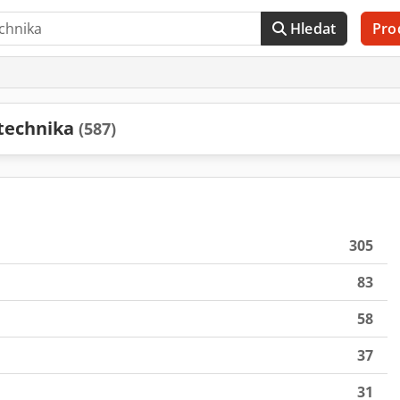
Hledat
Pro
 technika
(587)
305
83
58
37
31