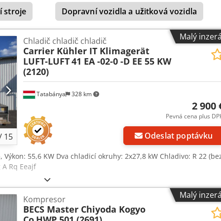
formacích prodejce. Crodpsxrr Riofx Alaof Platba v hotovosti při
 stroje
Dopravní vozidla a užitková vozidla
eme po celém světě a díky naší velké skladové kapacitě můžeme
ožství. Před nákupem nás prosím kontaktujte. Vystavujeme faktury
írací doba: Po–Pá: 8:00–16:00 So: zavřeno
Malý inzer
Chladič chladič chladič
Carrier Kühler IT Klimagerät
LUFT-LUFT
41 EA -02-0 -D EE 55 KW
(2120)
Tatabánya
328 km
2 900 
Pevná cena plus DP
Odeslat poptávku
/
15
)
, Výkon: 55,6 KW Dva chladicí okruhy: 2x27,8 kW Chladivo: R 22 (be
 A Rq Eeajf
Malý inzer
Kompresor
BECS Master Chiyoda Kogyo
Co
HWP 501 (2691)