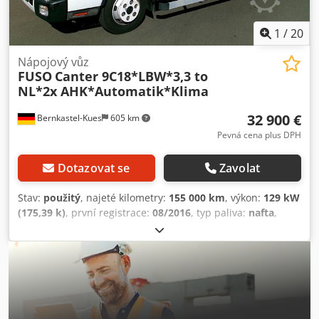
zadní nápravě Credpoy Rrq Nefx Ag Asf - Klimatizace -
EURO 6 - Užitečné zatížení: 870 kg - Pneumatiky: 195/70R15
Velmi dobrý stav, německé vozidlo, vývozní cena.
1
/
20
Nápojový vůz
FUSO
Canter 9C18*LBW*3,3 to
NL*2x AHK*Automatik*Klima
32 900 €
Bernkastel-Kues
605 km
Pevná cena plus DPH
Dotazovat se
Zavolat
Stav:
použitý
, najeté kilometry:
155 000 km
, výkon:
129 kW
(175,39 k)
, první registrace:
08/2016
, typ paliva:
nafta
,
celková hmotnost:
7 490 kg
, barva:
bílý
, typ převodu:
automatický
, emisní třída:
Euro 6
, počet míst k sezení:
3
,
celková délka:
6 155 mm
, celková šířka:
2 550 mm
, celková
výška:
3 130 mm
, objem ložného prostoru:
22 m³
, délka
ložné plochy:
4 250 mm
, šířka ložného prostoru:
2 470 mm
,
výška ložného prostoru:
2 130 mm
, Rok výroby:
2016
,
Vybavení:
ABS, elektronický stabilizační program (ESP),