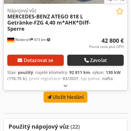
Nápojový vůz
MERCEDES-BENZ
ATEGO 818 L
Getränke-FZG 4,40 m*AHK*Diff-
Sperre
42 800 €
Riederich
473 km
Pevná cena plus DPH
Dotazovat se
Zavolat
Stav:
použitý
, najeté kilometry:
92 811 km
, výkon:
130 kW
(176,75 k)
, první registrace:
03/2021
, typ paliva:
nafta
,
celková hmotnost:
7 490 kg
, barva:
žlutý
, typ převodu:
automatický
, emisní třída:
Euro 6
, počet míst k sezení:
2
,
Uložit hledání
objem ložného prostoru:
21 m³
, délka ložné plochy:
4 480
mm
, šířka ložného prostoru:
2 480 mm
, výška ložného
prostoru:
1 900 mm
, Rok výroby:
2021
, Vybavení:
ABS,
elektronický stabilizační program (ESP), sazečkový filtr
,
ATEGO 818 L nápojové vozidlo 4,40 m se ZAA tažným
Použitý nápojový vůz
(22)
zařízením * Uzávěrka diferenciálu zadní nápravy * Výška