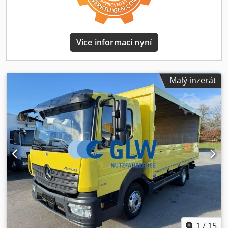
Certifikace: Dekra Typ baterie: lithium-iontová Nabíjení:
230V Doba nabíjení: 0 % - 100 % za 8–10 h Dojezd cca 200
km Maximální rychlost: 85 km/h Třída energetické
účinnosti: A+
Více informací nyní
Malý inzerát
1
/
15