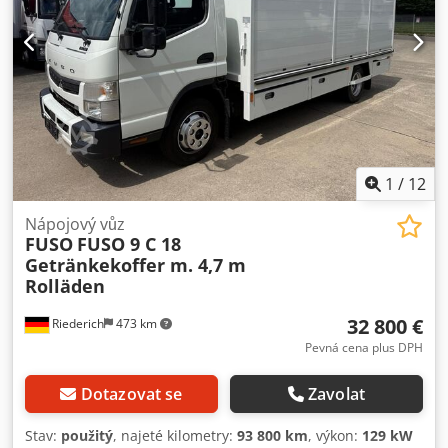
1
/
12
Nápojový vůz
FUSO
FUSO 9 C 18
Getränkekoffer m. 4,7 m
Rolläden
32 800 €
Riederich
473 km
Pevná cena plus DPH
Dotazovat se
Zavolat
Stav:
použitý
, najeté kilometry:
93 800 km
, výkon:
129 kW