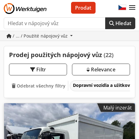
Prodat
Hledat
/ ... / Použité nápojový vůz
Prodej použitých nápojový vůz
(22)
Filtr
Relevance
Dopravní vozidla a užitková v
Odebrat všechny filtry
Malý inzerát