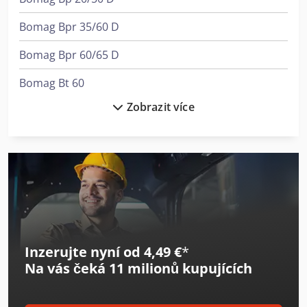
Bomag Bpr 35/60 D
Bomag Bpr 60/65 D
Bomag Bt 60
Zobrazit více
Bomag Bt 65
Bomag Bvp 18/45
Bomag Bw 100 Ad-5
Bomag Bw 213 D-5
Bomag Bw 65 H
Inzerujte nyní od 4,49 €
*
Bomag Vibrační Deska
Na vás čeká
11 milionů kupujících
Bomar Basicut 275.230 Dg
Bomar Ergonomic 340.278 Dg