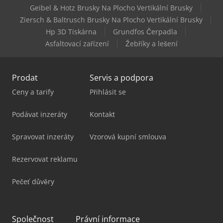
Kärcher Hds 9/18-4 M
Geibel & Hotz Brusky Na Plocho Vertikální Brusky
Ziersch & Baltrusch Brusky Na Plocho Vertikální Brusky
Kärcher Km 75/40 W G
Hp 3D Tiskárna
Grundfos Čerpadla
Asfaltovací zařízení
Žebříky a lešení
Prodat
Servis a podpora
Ceny a tarify
Přihlásit se
Podávat inzeráty
Kontakt
Spravovat inzeráty
Vzorová kupní smlouva
Rezervovat reklamu
Pečeť důvěry
Společnost
Právní informace