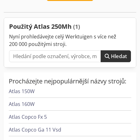
2015
, provozní hodiny:
8 454 h
, číslo stroje/vozidla:
250M301296
, Vybavení:
Bezpečnostní kontrola UVV,
hydraulika, jeřáb, kabina, klimatizace, přídavná světla,
přípojné zařízení
, 6,20 + 4,80 m včetně generátoru Djdpfx
Použitý Atlas 250Mh
(1)
Aetucngjgxokr Třídicí drapák Polypový drapák Zvedací
magnet všechny se systémem rychlovýměny dostupné
Nyní prohledávejte celý Werktuigen s více než
také: Atlas 230MH | 2011 | 6,80 + 5,00 | Polypový drapák
200 000 použitými stroji.
Liebherr A904C | 2011 | 6,60 + 5,00 | Polypový drapák
Hledat
Procházejte nejpopulárnější názvy strojů:
Atlas 150W
Atlas 160W
Atlas Copco Fx 5
Atlas Copco Ga 11 Vsd