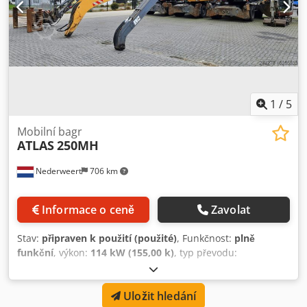
1
/
5
Mobilní bagr
ATLAS
250MH
Nederweert
706 km
Informace o ceně
Zavolat
Stav:
připraven k použití (použité)
, Funkčnost:
plně
funkční
, výkon:
114 kW (155,00 k)
, typ převodu:
automatický
, typ paliva:
nafta
, barva:
oranžová
, provozní
hmotnost:
25 kg
, stav pneumatik:
50 procent
, konfigurace
Uložit hledání
náprav:
2 nápravy
, počet míst k sezení:
1
, Rok výroby: