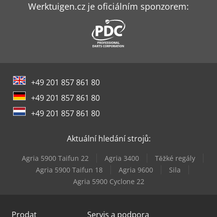
Atlas Copco Ga 7
Werktuigen.cz je oficiálním sponzorem:
Atlas Copco Ga 75
Atlas Copco Ga 75 (+)
Atlas Copco Ga 75 Vsd
+49 201 857 861 80
Atlas Copco Ga 90
+49 201 857 861 80
Atlas Copco Ga 90 Vsd
+49 201 857 861 80
Atlas Copco Ga 90 Vsd (+)
Aktuální hledání strojů:
Atlas Copco Xas
Agria 5900 Taifun 22
Agria 3400
Těžké regály
Manitou 200 Atj St5
Agria 5900 Taifun 18
Agria 9600
Sila
Agria 5900 Cyclone 22
Mecal Mc 304 Atlas
Prodat
Servis a podpora