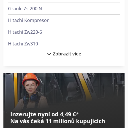
Graule Zs 200 N
Hitachi Kompresor
Hitachi Zw220-6
Hitachi Zw310
Zobrazit více
Hitachi Zw370-6
Hitachi Zw75-6
Hitachi Zw95-6
Hitachi Zx10U-6
Hitachi Zx140W-6
Inzerujte nyní od 4,49 €
*
Hitachi Zx170W-6
Na vás čeká
11 milionů kupujících
Hitachi Zx19-6