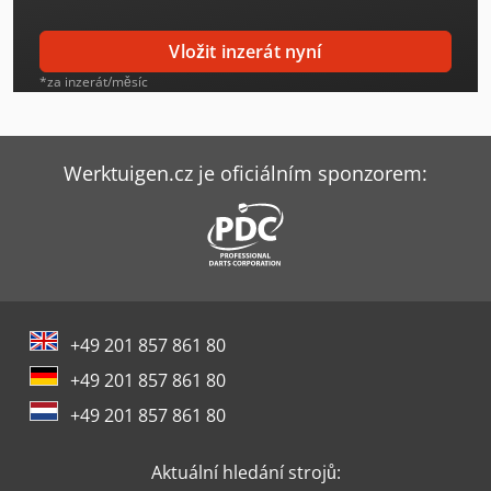
Hitachi Zx210-6
Vložit inzerát nyní
Hitachi Zx210Lc-6
*za inzerát/měsíc
Hitachi Zx26U-6
Hitachi Zx300Lc-6
Werktuigen.cz je oficiálním sponzorem:
Hitachi Zx33U-6
Hitachi Zx350Lc-6
Hitachi Zx38U-6
+49 201 857 861 80
Hitachi Zx55U-6
+49 201 857 861 80
Hitachi Zx85Usb-6
+49 201 857 861 80
Komatsu Pc210Lc-10
Aktuální hledání strojů:
Komatsu Pc210Lc-11