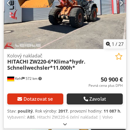
1
/
27
Kolový nakladač
HITACHI
ZW220-6*Klima*hydr.
Schnellwechsler*11.000h*
50 900 €
Kehl
572 km
Pevná cena plus DPH
Dotazovat se
Zavolat
Stav:
použitý
, Rok výroby:
2017
, provozní hodiny:
11 087 h
,
Vybavení:
ABS
, Hitachi ZW220-6 čelní nakladač | Volvo
lopata | Rychloupínací systém | Centrální mazání Sériové
číslo: 0000278 PODVOZEK / VÝBAVA * Kloubový čelní