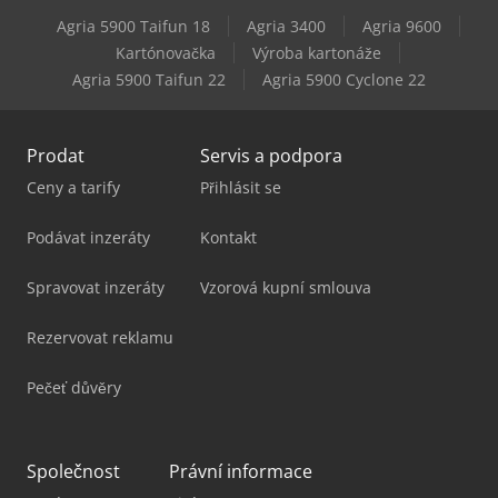
Agria 5900 Taifun 18
Agria 3400
Agria 9600
Komatsu Pc228Uslc-10
Kartónovačka
Výroba kartonáže
Agria 5900 Taifun 22
Agria 5900 Cyclone 22
Komatsu Wa250-5
Prodat
Servis a podpora
Ceny a tarify
Přihlásit se
Podávat inzeráty
Kontakt
Spravovat inzeráty
Vzorová kupní smlouva
Rezervovat reklamu
Pečeť důvěry
Společnost
Právní informace