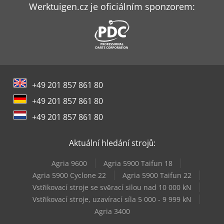
Huvema Hu 230 Dg
Werktuigen.cz je oficiálním sponzorem:
Index B400
Knuth Kpb 30
Leadwell Lch-500
+49 201 857 861 80
Matsuura H.plus-405
+49 201 857 861 80
Matsuura H.plus-630
+49 201 857 861 80
Mazak Vcn-430A
Aktuální hledání strojů:
Okuma Ma-400Ha
Agria 9600
Agria 5900 Taifun 18
Okuma Mb-4000H
Agria 5900 Cyclone 22
Agria 5900 Taifun 22
Vstřikovací stroje se svěrací silou nad 10 000 kN
Panhans 680/200
Vstřikovací stroje, uzavírací síla 5 000 - 9 999 kN
Agria 3400