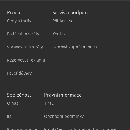
Prodat
Servis a podpora
Ceny a tarify
Přihlásit se
Podávat inzeráty
Kontakt
Spravovat inzeráty
Vzorová kupní smlouva
Rezervovat reklamu
Pečeť důvěry
Společnost
Právní informace
O nás
Tiráž
lis
Obchodní podmínky
Pracovní pozice
Prohlášení o ochraně osobních údajů