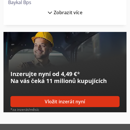
Baykal Bps
Zobrazit více
Beckhoff Bk3120
Beckhoff Kl4414
Behringer Hbp530
Behringer Vms 350
Beka-Mak Bmsy-230Dgh
Inzerujte nyní od 4,49 €
*
Everising H-560Ha
Na vás čeká
11 milionů kupujících
Haas Ec-400
Haas Umc-500Ss
Vložit inzerát nyní
Heller H 5000
*za inzerát/měsíc
Horizon Pf-P330