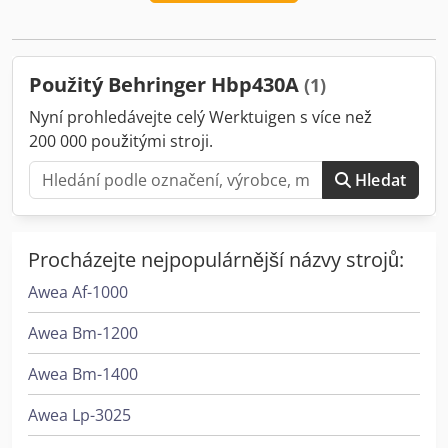
kulaté 430 mm / ploché 430 x 430 mm Minimální rozměr
materiálu: 15x10x15 mm Minimální délka odřezu: 8 mm
Řezná rychlost: 17 - 110 m/min. Výkon motoru pilového
pohonu: 7,5 kW Příkon: 11 kW Rozměry (DxŠxV): 410 x 230 x
Použitý Behringer Hbp430A
(1)
210 cm Hmotnost: cca 3400 kg
Nyní prohledávejte celý Werktuigen s více než
200 000 použitými stroji.
Hledat
Procházejte nejpopulárnější názvy strojů:
Awea Af-1000
Awea Bm-1200
Awea Bm-1400
Awea Lp-3025