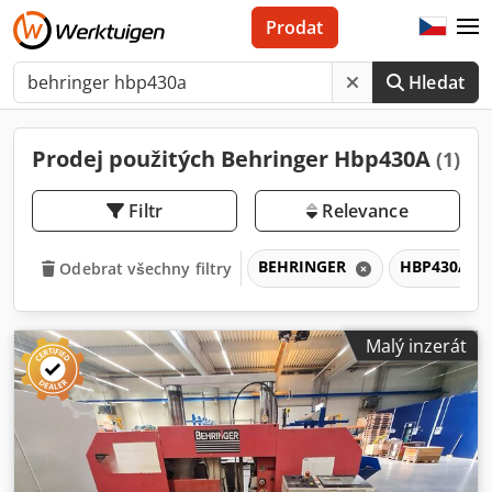
Prodat
Hledat
Prodej použitých Behringer Hbp430A
(1)
Filtr
Relevance
BEHRINGER
HBP430A
Odebrat všechny filtry
Malý inzerát