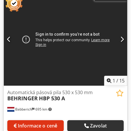
dotazy nebo potřebujete další informace, neváhejte nás
kontaktovat prostřednictvím zprávy nebo telefonicky.
Dsdpszl R H Nefx Acgsck
1
/
15
Automatická pásová pila 530 x 530 mm
BEHRINGER
HBP 530 A
Babberich
695 km
Informace o ceně
Zavolat