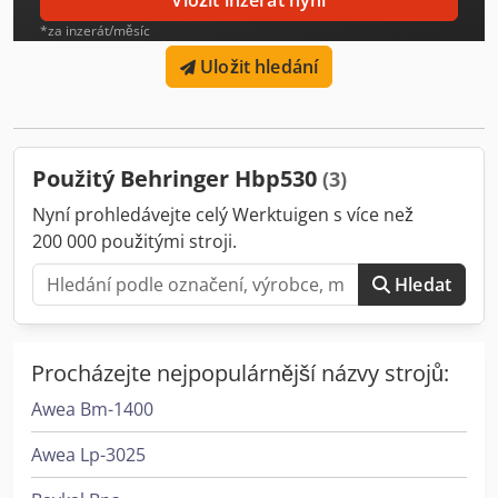
Vložit inzerát nyní
*za inzerát/měsíc
Uložit hledání
Použitý Behringer Hbp530
(3)
Nyní prohledávejte celý Werktuigen s více než
200 000 použitými stroji.
Hledat
Procházejte nejpopulárnější názvy strojů:
Awea Bm-1400
Awea Lp-3025