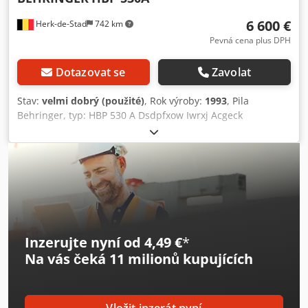
6 600 €
Herk-de-Stad
742 km
Pevná cena plus DPH
Dotazovat se
Zavolat
Stav:
velmi dobrý (použité)
, Rok výroby:
1993
, Pila
Behringer, typ: HBP 530 A Dsdpfxow Iwrxj Acgeck
Inzerujte nyní od 4,49 €
*
Na vás čeká
11 milionů kupujících