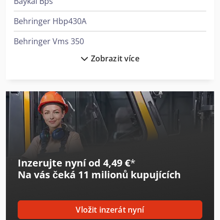
Baykal Bps
Behringer Hbp430A
Behringer Vms 350
Zobrazit více
Beka-Mak Bmsy-230Dgh
Eisele Vms 370
Elumatec Sbz 140
Elumatec Sbz 131
Everising H-560Ha
Inzerujte nyní od 4,49 €
*
Haas Umc-500Ss
Na vás čeká
11 milionů kupujících
Heller H 5000
Heller Hf 5500
Vložit inzerát nyní