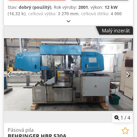
Stav:
dobrý (použitý)
, Rok výroby:
2001
, výkon:
12 kW
(16,32 k)
, celková výška:
3 270 mm
, celková délka:
4 000
mm
, celková šířka:
2 250 mm
, celková hmotnost:
4 400 kg
,
Výrobce: BEHRINGER Typ: HBP 530 A Rok výroby: 2001
Malý inzerát
Specifikace Metrické US Standard Kapacita 90°: 530 x 530
mm Min. délka řezu: 40 mm Max. délka řezu: 17 - 110 mm
Výkon: 12 kW Třískový dopravník: Ano Rozměry (přibližně)
Délka: 4000 mm Djdpfju U Narjx Acgeck Šířka: 2250 mm
Výška: 3270 mm Hmotnost: 4400 kg Upozornění: Informace
na této stránce byly získány podle našich nejlepších
znalostí a pokud možno také od výrobce. Informace jsou
poskytovány v dobré víře, ale za jejich přesnost nemůžeme
ručit. Vyplývá z toho, že nepředstavují žádné záruky ani
smluvní podmínky. Doporučujeme ověřit všechny důležité
detaily.
1
/
4
Pásová pila
BEHRINGER
HBP 530A