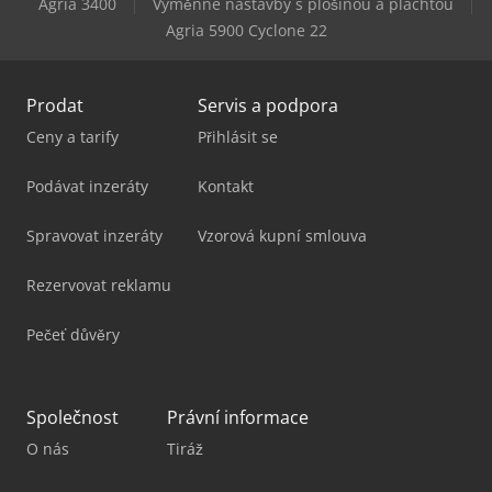
Agria 3400
Výměnné nástavby s plošinou a plachtou
Panhans Bsb 500
Agria 5900 Cyclone 22
Prodat
Servis a podpora
Ceny a tarify
Přihlásit se
Podávat inzeráty
Kontakt
Spravovat inzeráty
Vzorová kupní smlouva
Rezervovat reklamu
Pečeť důvěry
Společnost
Právní informace
O nás
Tiráž