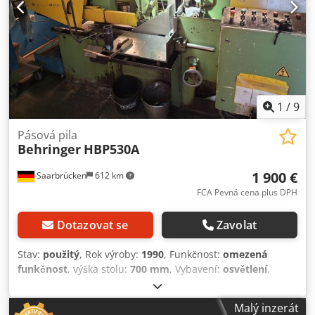
1
/
9
Pásová pila
Behringer
HBP530A
1 900 €
Saarbrücken
612 km
FCA Pevná cena plus DPH
Dotazovat se
Zavolat
Stav:
použitý
, Rok výroby:
1990
, Funkčnost:
omezená
funkčnost
, výška stolu:
700 mm
, Vybavení:
osvětlení
,
Nabízíme použitou pásovou pilu Behringer HBP530A, rok
výroby 1990. Výrobce: Behringer Typ stroje: HBP530A Rok
Malý inzerát
výroby: 1990 Výrobní číslo: 590240 Pokud máte jakékoli