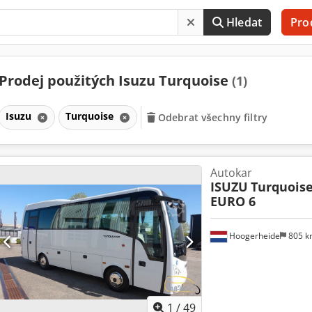
Hledat
Pro
Prodej použitých Isuzu Turquoise
(1)
Isuzu
Turquoise
Odebrat všechny filtry
Autokar
ISUZU
Turquoise
EURO 6
Hoogerheide
805 
1
/
49