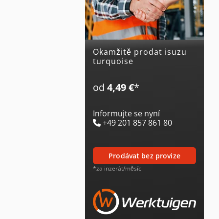
Okamžitě prodat isuzu
turquoise
od
4,49 €
*
Informujte se nyní
+49 201 857 861 80
prodávat bez provize
*za inzerát/měsíc