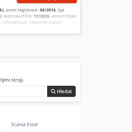
k)
, první registrace:
08/2016
, typ
lší kontrola (TÜV):
12/2026
, emisní třída:
, klimatizace, nezávislé topení
,
ými stroji.
Hledat
Scania Irizar