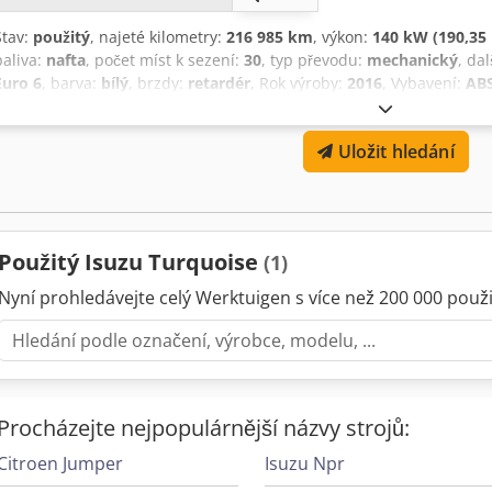
Stav:
použitý
, najeté kilometry:
216 985 km
, výkon:
140 kW (190,35 
paliva:
nafta
, počet míst k sezení:
30
, typ převodu:
mechanický
, da
Euro 6
, barva:
bílý
, brzdy:
retardér
, Rok výroby:
2016
, Vybavení:
ABS
Uložit hledání
Použitý Isuzu Turquoise
(1)
Nyní prohledávejte celý Werktuigen s více než 200 000 použit
Procházejte nejpopulárnější názvy strojů:
Citroen Jumper
Isuzu Npr