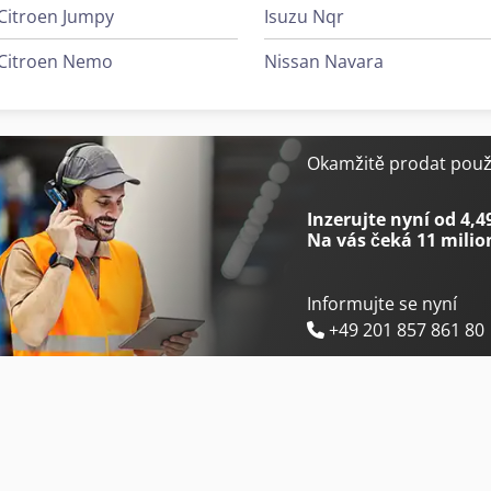
Citroen Jumpy
Isuzu Nqr
Citroen Nemo
Nissan Navara
Okamžitě prodat použi
Inzerujte nyní od 4,4
Na vás čeká
11 milio
Informujte se nyní
+49 201 857 861 80