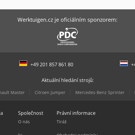
Werktuigen.cz je oficiálním sponzorem:
+49 201 857 861 80
+
Aktuální hledání strojů:
nault Master
Citroen Jumper
Mercedes-Benz Sprinter
ra
Společnost
Právní informace
O nás
Tiráž