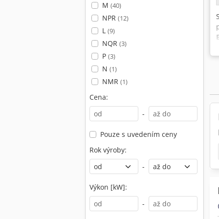
M
(40)
NPR
(12)
L
(9)
NQR
(3)
P
(3)
N
(1)
NMR
(1)
Cena:
-
Pouze s uvedením ceny
Rok výroby:
-
Výkon [kW]:
-