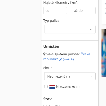
Najeté kilometry [km]:
-
Typ paliva:
Umístění
Vaše zjištěná poloha:
Česká
republika
(změnit)
okruh:
Neomezený
(1)
Nizozemsko
(1)
Stav