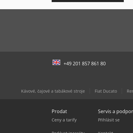
+49 201 857 861 80
Kávové, čajové a tabákové stroje
Fiat Ducato
Re
Prodat
Servis a podpo
Ceny a tarify
Přihlásit se