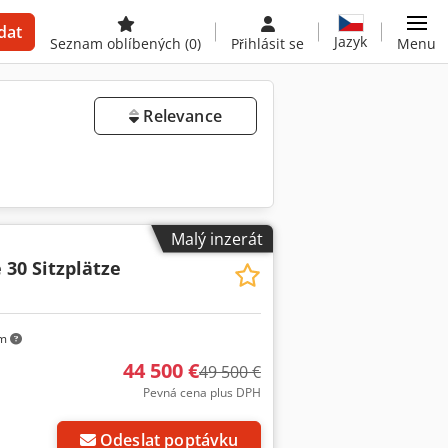
dat
Jazyk
Seznam oblíbených
(0)
Přihlásit se
Menu
Relevance
Malý inzerát
 30 Sitzplätze
km
44 500 €
49 500 €
Pevná cena plus DPH
Odeslat poptávku