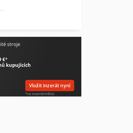
té stroje
9 €
*
nů kupujících
Vložit inzerát nyní
*za inzerát/měsíc