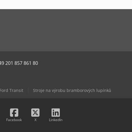
49 201 857 861 80
Ford Transit
Stroje na výrobu bramborových lupínků
Facebook
X
LinkedIn