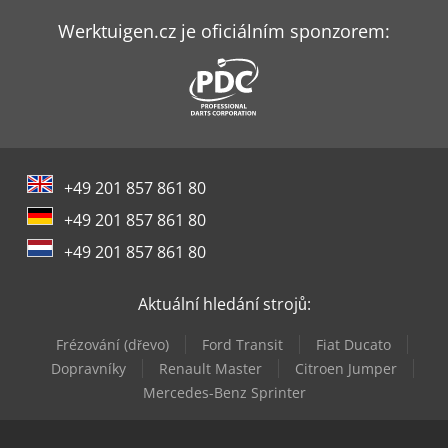
Emco Emcoturn E65
Werktuigen.cz je oficiálním sponzorem:
Emco Mmv 2000
Flott Bem 250 Pro
Gallus Tcs 250
+49 201 857 861 80
Gildemeister Ctv 250
+49 201 857 861 80
Haas Ec-400
+49 201 857 861 80
Huvema Hu 230 Dg
Aktuální hledání strojů:
Kami Dkm 250L
Frézování (dřevo)
Ford Transit
Fiat Ducato
Mazak Fjv-250
Dopravníky
Renault Master
Citroen Jumper
Mercedes-Benz Sprinter
V-Trade Bmt 250 V