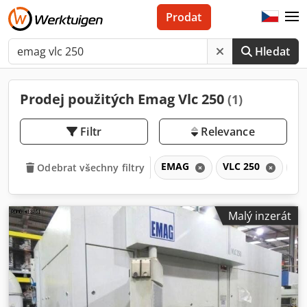
Prodat
Hledat
Prodej použitých Emag Vlc 250
(1)
Filtr
Relevance
EMAG
VLC 250
VL
Odebrat všechny filtry
Malý inzerát