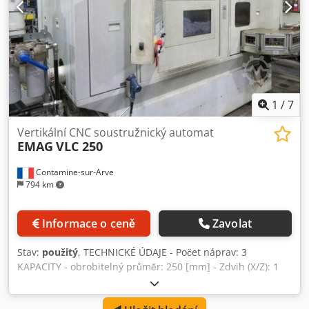
1
/
7
Vertikální CNC soustružnický automat
EMAG
VLC 250
Contamine-sur-Arve
794 km
Informace o ceně
Zavolat
Stav:
použitý
, TECHNICKÉ ÚDAJE - Počet náprav: 3
KAPACITY - obrobitelný průměr: 250 [mm] - Zdvih (X/Z): 1
600 / 300 [mm] - Rychloposuv (X/Z): 60 / 30 [m/min]
VŘETENO - Hlava vřetena: DIN55026 - velikost 6 - Výkon: 18