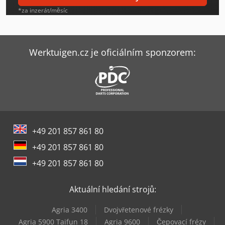
Festo K
*za inzerát/měsíc
Flott Bsm 75 A
Fpt Industrie Dino
Werktuigen.cz je oficiálním sponzorem:
Fpt Industrie Tessen Evo
Hebrock F4
Kasto Kastoflex F
+49 201 857 861 80
Linde A
+49 201 857 861 80
Linde E16
+49 201 857 861 80
Linde Mm10
Aktuální hledání strojů:
Linde P20
Agria 3400
Dvojvřetenové frézky
Rotox Kf 347
Agria 5900 Taifun 18
Agria 9600
Čepovací frézy