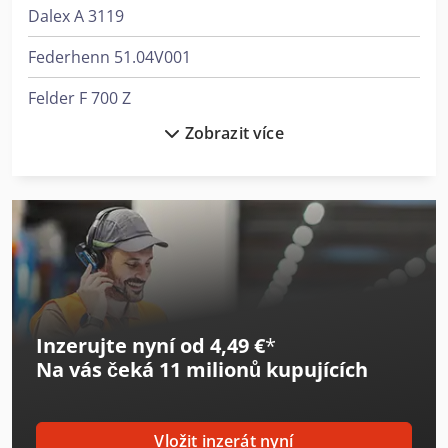
Dalex A 3119
Federhenn 51.04V001
Felder F 700 Z
Zobrazit více
Felder F 900 Z
Felder Fbp 50
Felder Fs 722
Felder Kf 700
Felder Kf 700 Professional
Inzerujte nyní od 4,49 €
*
Felder Rl 140
Na vás čeká
11 milionů kupujících
Festo Advu
Festo Cpv14
Vložit inzerát nyní