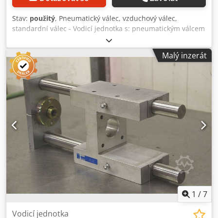
Stav:
použitý
, Pneumatický válec, vzduchový válec,
standardní válec - Vodicí jednotka s: pneumatickým válcem
- Zdvih pneumatického válce: 200 mm - Typ vodicí
jednotky: FEN-40-0320 - Rozměry: 495/115 / H58 mm -
Malý inzerát
Hmotnost: 5 kg Codpfx Aed S Aqfsqlsrf
1
/
7
Vodicí jednotka