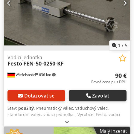
1
/
5
Vodicí jednotka
Festo
FEN-50-0250-KF
90 €
Wiefelstede
636 km
Pevná cena plus DPH
Dotazovat se
Zavolat
Stav:
použitý
, Pneumatický válec, vzduchový válec,
standardní válec, vodicí jednotka - Výrobce: Festo, vodicí
jednotka - Typ: FEN-50-0250-KF - Zdvih: 250 mm - Vrtání:
pro píst Ř 40 mm - Cena: za kus - Počet: 1 kus -Rozměry:
Malý inzerát
437/135 / H70 mm -Hmotnost: 4,7 kg / kus Crsdpjfxbg Refx