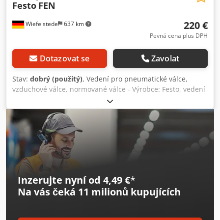
Festo
FEN
220 €
Wiefelstede
637 km
Pevná cena plus DPH
Dotazovat se
Zavolat
Stav:
dobrý (použitý)
, Vedení pro pneumatické válce,
vzduchové válce, normované válce - Výrobce: Festo, vedení
FEN... - Typ: FEN.... -X-S1-SA viz obrázek typového štítku -
Zdvih: cca 200 mm - Vrtání: pro píst o průměru 48 mm -
Rozměry: 465/190/V105 mm Crodpefxg Nusfx Aqljf -
Hmotnost: 14,2 kg
Inzerujte nyní od 4,49 €
*
Na vás čeká
11 milionů kupujících