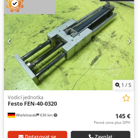
Aqlef
1
/
5
Vodicí jednotka
Festo
FEN-40-0320
145 €
Wiefelstede
636 km
Pevná cena plus DPH
Dotazovat se
Zavolat