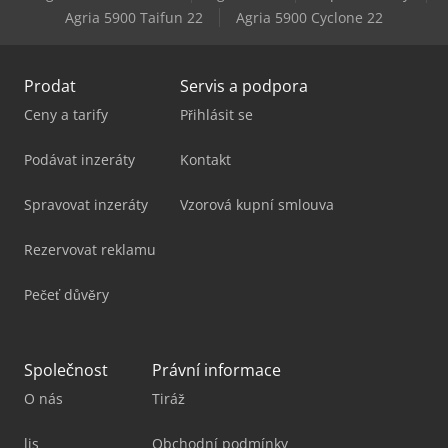
Agria 5900 Taifun 22
Agria 5900 Cyclone 22
Tec Freetec
Prodat
Servis a podpora
Ceny a tarify
Přihlásit se
Podávat inzeráty
Kontakt
Spravovat inzeráty
Vzorová kupní smlouva
Rezervovat reklamu
Pečeť důvěry
Společnost
Právní informace
O nás
Tiráž
lis
Obchodní podmínky