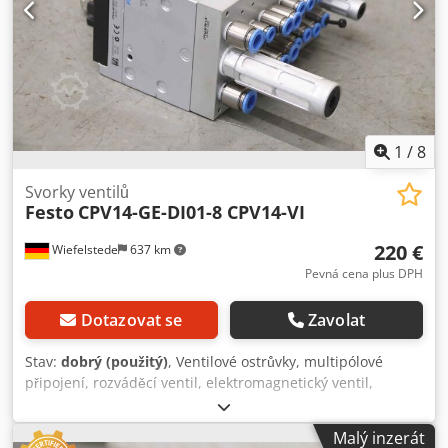
1
/
8
Svorky ventilů
Festo
CPV14-GE-DI01-8 CPV14-VI
220 €
Wiefelstede
637 km
Pevná cena plus DPH
Dotazovat se
Zavolat
Stav:
dobrý (použitý)
, Ventilové ostrůvky, multipólové
připojení, rozváděcí ventil, elektromagnetický ventil,
pneumatický ventil, vzduchový ventil, tlakový ventil Dkjdjp
Hix Sjpfx Agkjr - Výrobce: Festo, ventilový ostrůvek CPV14 -
Malý inzerát
Typ: CPV14-GE-DI01-8 CPV14-VI - Ventily: Festo 161 361, 8