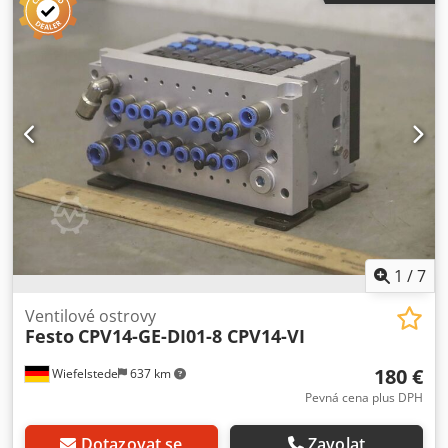
kusů - Jednotlivé komponenty: viz fotografie - Rozměry:
250/150/v100 mm - Hmotnost: 2,6 kg
1
/
7
Ventilové ostrovy
Festo
CPV14-GE-DI01-8 CPV14-VI
180 €
Wiefelstede
637 km
Pevná cena plus DPH
Dotazovat se
Zavolat