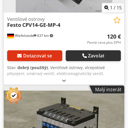
1
/
15
Ventilové ostrovy
Festo
CPV14-GE-MP-4
120 €
Wiefelstede
637 km
Pevná cena plus DPH
Dotazovat se
Zavolat
Stav:
dobrý (použitý)
, Ventilové ostrovy, vícepolové
připojení, směrový ventil, elektromagnetický ventil,
pneumatický ventil, vzduchový ventil, tlakový ventil -Typ:
CPV14-GE-MP-4 -Připojení: elektrické -Počet: k dispozici 8
Malý inzerát
ventilů -Cena: za kus -Hmotnost: 1,5 kg Dkedpfx Aob A I
Tpjgker