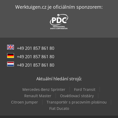
Felder Fbp 50
Werktuigen.cz je oficiálním sponzorem:
Felder Fs 722
Festo Advu
Festo Fen
+49 201 857 861 80
Festo K
+49 201 857 861 80
Flott Bsm 75 A
+49 201 857 861 80
Grundfos Čerpadla
Aktuální hledání strojů:
Jaespa Bs 63
Mercedes-Benz Sprinter
Ford Transit
Kasto Kastoflex F
Renault Master
Osvětlovací stožáry
Citroen Jumper
Transportér s pracovním plošinou
Linde E16
Fiat Ducato