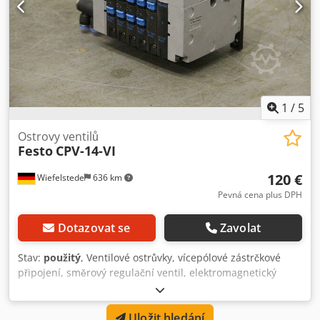
1
/
5
Ostrovy ventilů
Festo
CPV-14-VI
120 €
Wiefelstede
636 km
Pevná cena plus DPH
Dotazovat se
Zavolat
Stav:
použitý
, Ventilové ostrůvky, vícepólové zástrčkové
připojení, směrový regulační ventil, elektromagnetický
ventil, pneumatický ventil, vzduchový ventil, tlakový ventil -
Typ: CPV-14-VI 18210 CPV14-GE-MP-6 -Rozměry: 165/95 /
Uložit hledání
H110 mm - Hmotnost: 1,5 kg Dksdpfx Ajd S Ap Sjgksr