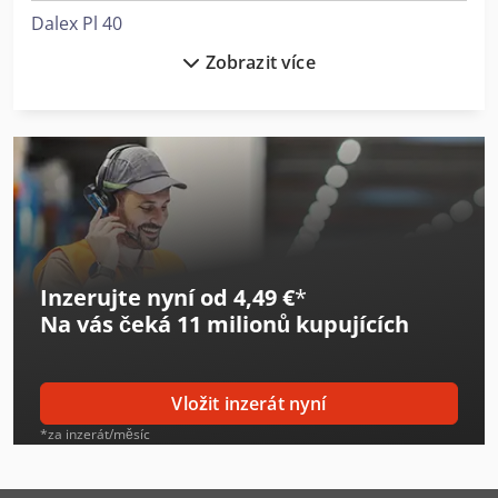
Dalex Pl 40
Zobrazit více
Dalex Pms 12
Dalex Pms 14-4
Diosna Sp 40
Emag Vl 4
Ep Cpd50F8
Inzerujte nyní od 4,49 €
*
Ep Efl181
Na vás čeká
11 milionů kupujících
Ep Efl302
Ep Epl154
Vložit inzerát nyní
Ep Esl122
*za inzerát/měsíc
Ep Rpl301