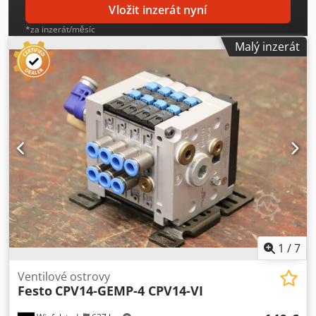
Vložit inzerát nyní
*za inzerát/měsíc
Malý inzerát
1
/
7
Ventilové ostrovy
Festo
CPV14-GEMP-4 CPV14-VI