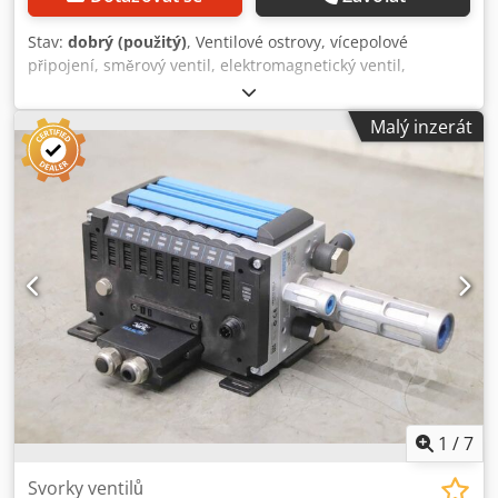
Stav:
dobrý (použitý)
, Ventilové ostrovy, vícepolové
připojení, směrový ventil, elektromagnetický ventil,
pneumatický ventil, vzduchový ventil, tlakový ventil
Dkodpfx Aehzzb Hjgker - Výrobce: Festo, ventilový ostrov
Malý inzerát
CPV14 - Typ: CPV14-GE-DI01-8 CPV14-VI - Ventily: Festo 161
362 S802 a 161 360 S602 - Samostatné komponenty: viz
fotografie - Rozměry: 180/180/V100 mm - Hmotnost: 2,7 kg
1
/
7
Svorky ventilů