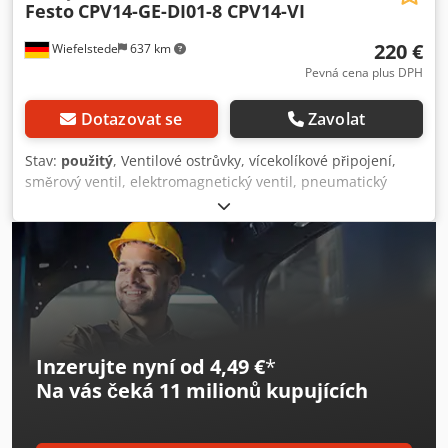
Festo
CPV14-GE-DI01-8 CPV14-VI
220 €
Wiefelstede
637 km
Pevná cena plus DPH
Dotazovat se
Zavolat
Stav:
použitý
, Ventilové ostrůvky, vícekolíkové připojení,
směrový ventil, elektromagnetický ventil, pneumatický
ventil, vzduchový ventil, tlakový ventil Dedpfop Hix Isx
Agkjkr -Výrobce: Festo, ventilový terminál CPV14 -Typ:
CPV14-GE-DI01-8 CPV14-VI -Ventily: Festo 161 361 / 162550 /
162 551 / 161 362 -Jednotlivé součásti: viz fotografie -
Rozměry: 280/160/H110 mm -Hmotnost: 1,8 kg
Inzerujte nyní od 4,49 €
*
Na vás čeká
11 milionů kupujících