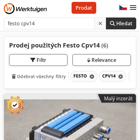
Prodat
Hledat
Prodej použitých Festo Cpv14
(6)
Filtr
Relevance
FESTO
CPV14
CP
Odebrat všechny filtry
Malý inzerát