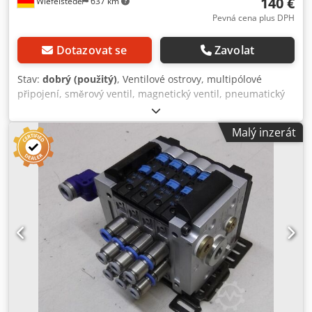
140 €
Wiefelstede
637 km
Pevná cena plus DPH
Dotazovat se
Zavolat
Stav:
dobrý (použitý)
, Ventilové ostrovy, multipólové
připojení, směrový ventil, magnetický ventil, pneumatický
ventil, vzduchový ventil, tlakový ventil - Výrobce: Festo,
ventilový ostrov CPV14 - Typ: CPV14-GEMP-4 CPV14-VI -
Malý inzerát
Ventily: Festo 161 361, 4 kusy Dedpfx Aexlfrysgkskr -
Jednotlivé komponenty: viz fotografie - Rozměry:
150/140/V100 mm - Hmotnost: 1,4 kg