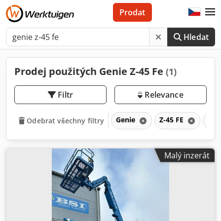
Prodat
Hledat
Prodej použitých Genie Z-45 Fe
(1)
Filtr
Relevance
Genie
Z-45 FE
Z
Odebrat všechny filtry
Malý inzerát