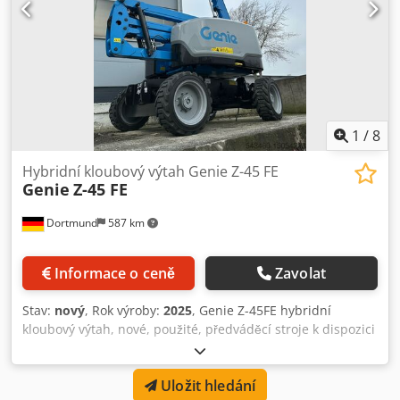
1
/
8
Hybridní kloubový výtah Genie Z-45 FE
Genie
Z-45 FE
Dortmund
587 km
Informace o ceně
Zavolat
Stav:
nový
, Rok výroby:
2025
, Genie Z-45FE hybridní
kloubový výtah, nové, použité, předváděcí stroje k dispozici
Cjdpfxornqpwe Ahzsrf
Uložit hledání