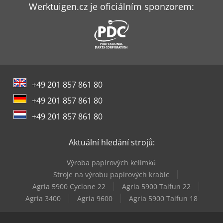
Genie S-65 Xc
Werktuigen.cz je oficiálním sponzorem:
Genie Tz-34/20
Genie Z-30/20 N
Genie Z-34/22 Ic
+49 201 857 861 80
Genie Z-45 Xc
+49 201 857 861 80
Genie Z-45/25J Bi-Energy
+49 201 857 861 80
Genie Z-45/25J Dc
Aktuální hledání strojů:
Genie Z-60 Fe
Výroba papírových kelímků
Genie Z-80/60
Stroje na výrobu papírových krabic
Agria 5900 Cyclone 22
Agria 5900 Taifun 22
Genie Zx-135/70
Agria 3400
Agria 9600
Agria 5900 Taifun 18