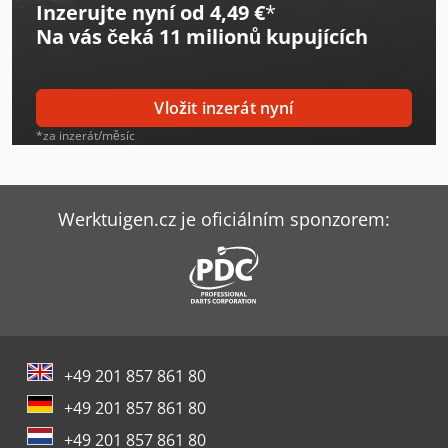
Inzerujte nyní od 4,49 €
*
Genie Gs-3369 Dc
Na vás čeká
11 milionů kupujících
Genie Gs-4069 Dc
Genie Gs-4390
Vložit inzerát nyní
Genie Gs-4655 E-Drive
*za inzerát/měsíc
Genie S-45 Xc
Genie S-65 Xc
Werktuigen.cz je oficiálním sponzorem:
Genie Tz-34/20
Genie Z-30/20 N
Genie Z-34/22 Ic
+49 201 857 861 80
Genie Z-45 Fe
+49 201 857 861 80
Genie Z-45 Xc
+49 201 857 861 80