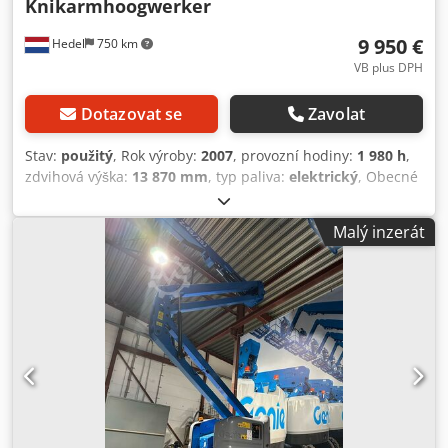
Knikarmhoogwerker
9 950 €
Hedel
750 km
VB plus DPH
Dotazovat se
Zavolat
Stav:
použitý
, Rok výroby:
2007
, provozní hodiny:
1 980 h
,
zdvihová výška:
13 870 mm
, typ paliva:
elektrický
, Obecné
informace Rok výroby: 2007 Technické informace Pohon:
Kola Celková povolená hmotnost (zGG): 7 402 kg Rozměry
Malý inzerát
(D x Š x V): 556 x 179 x 200 cm Funkční typ stožáru:
kloubové rameno Nosnost: 227 kg Pracovní výška: 1 587 cm
Stav Celkový stav: průměrný Technický stav: dobrý Vizuální
stav: průměrný Další informace Pro více informací
kontaktujte Tona. Výrobce: Genie Typ: Z45/25J DC Rok
výroby: 2007 Hmotnost: 7 402 kg Provozní hodiny: 1 980
Pohon: Elektrický Číslo produktu: EX001 Výška plošiny:
13,87 m Dcedpsy S Uhtjfx Aayok Pracovní výška: 15,87 m
Rozměry plošiny: Boční dosah: 7,62 m Celkové rozměry D x
Š x V: 556 x 179 x 200 cm Maximální zatížení plošiny: 227