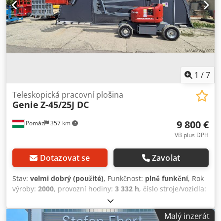
1
/
7
Teleskopická pracovní plošina
Genie
Z-45/25J DC
9 800 €
Pomáz
357 km
VB plus DPH
Dotazovat se
Zavolat
Stav:
velmi dobrý (použité)
, Funkčnost:
plně funkční
, Rok
výroby:
2000
, provozní hodiny:
3 332 h
, číslo stroje/vozidla:
16348
, nosnost:
227 kg
, zdvihová výška:
15 940 mm
,
celková hmotnost:
7 620 kg
, pohotovostní hmotnost:
7 620
Malý inzerát
kg
, transportní délka:
6 850 mm
, transportní šířka:
1 800