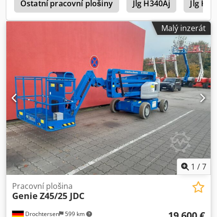
5
Ostatní pracovní plošiny
Jlg H340Aj
Jlg H80
Malý inzerát
1
/
7
Pracovní plošina
Genie
Z45/25 JDC
19 600 €
Drochtersen
599 km