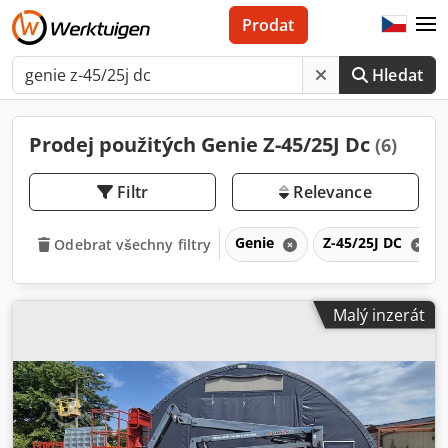
Prodat
Hledat
Prodej použitých Genie Z-45/25J Dc
(6)
Filtr
Relevance
Genie
Z-45/25J DC
Odebrat všechny filtry
Malý inzerát