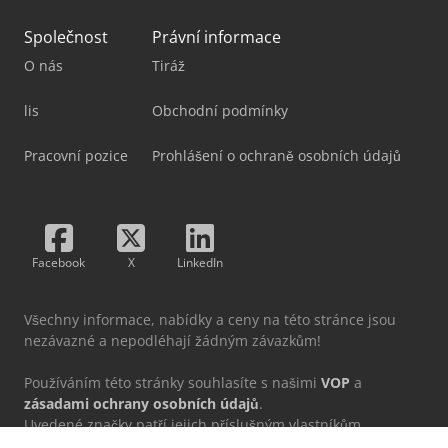
Společnost
Právní informace
O nás
Tiráž
lis
Obchodní podmínky
Pracovní pozice
Prohlášení o ochraně osobních údajů
Facebook
X
LinkedIn
Všechny informace, nabídky a ceny na této stránce jsou
nezávazné a nepodléhají žádným závazkům!
Používáním této stránky souhlasíte s našimi
VOP
a
zásadami ochrany osobních údajů
.
Uvedené značky patří jejich příslušným vlastníkům.
MSG Auctions GmbH nepřebírá žádnou odpovědnost za