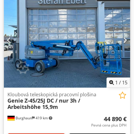
mm
, dopravní výška:
2 000 mm
, další kontrola (TÜV):
12/2026
, typ paliva:
elektrický
, stav pneumatik:
100
procent
, stav pohonu:
100 procent
, barva:
červený
,
Nabízíme k prodeji z našho strojového parku teleskopickou
plošinu s pracovní výškou 16 metrů, která je pravidelně
udržována. Díky průběžné a pravidelné údržbě je stroj v
perfektním technickém stavu. Kupní cena stroje zahrnuje
čerstvé protokoly o technické kontrole, vystavené na jméno
zákazníka, a také podrobné informace o stavu baterií.
Přesnou a podrobnou specifikaci stroje naleznete na
našich webových stránkách. Dcodszp Hl Njpfx Aayjk
1
/
15
Kloubová teleskopická pracovní plošina
Genie
Z-45/25J DC / nur 3h /
Arbeitshöhe 15,9m
44 890 €
Burghaun
419 km
Pevná cena plus DPH