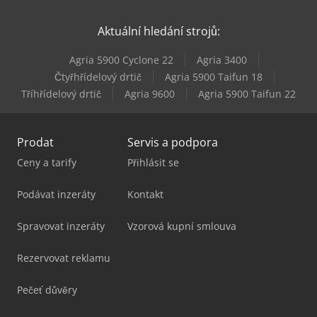
Genie Z-45/25J Bi-Energy
Aktuální hledání strojů:
Genie Z-60 Fe
Agria 5900 Cyclone 22
Agria 3400
Genie Z-80/60
Čtyřhřídelový drtič
Agria 5900 Taifun 18
Tříhřídelový drtič
Agria 9600
Agria 5900 Taifun 22
Genie Zx-135/70
Prodat
Servis a podpora
Ceny a tarify
Přihlásit se
Podávat inzeráty
Kontakt
Spravovat inzeráty
Vzorová kupní smlouva
Rezervovat reklamu
Pečeť důvěry