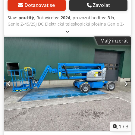
Dotazovat se
Zavolat
Stav:
použitý
, Rok výroby:
2024
, provozní hodiny:
3 h
,
Genie Z-45/25J DC Elektrická teleskopická plošina Genie Z-
45/25J DC Elektrická teleskopická plošina, rok výroby: 2024,
motohodiny: pouze 3 h, pracovní výška: 15,9 m, maximální
Malý inzerát
horizontální dosah: 6,75 m, nosnost: 227 kg (2 osoby),
pohon všech kol, hmotnost: 7 482 kg, ihned připravena k
použití!, Velmi dobrý stav. Dcjdszmctqspfx Aayek Na
vyžádání vám rádi připravíme nabídku leasingu nebo
financování. Pan Mihm (tel. rád poskytne další informace.
Další informace naleznete na našich webových stránkách.
Chyby a mezitím provedený prodej vyhrazeny! = Další
informace = Stožár: Kloubové rameno Pro další informace
se obraťte na Tobiase Eberta.
1
/
3