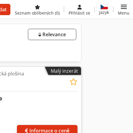
dat
Jazyk
Seznam oblíbených
(0)
Přihlásit se
Menu
Relevance
Malý inzerát
cká plošina
Informace o ceně