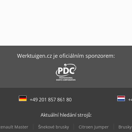
Werktuigen.cz je oficiálním sponzorem:
+49 201 857 861 80
+
Aktuální hledání strojů:
Renault Master
Šnekové brusky
Citroen Jumper
Brusky