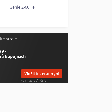
Genie Z-60 Fe
Genie Z-80/60
Genie Zx-135/70
té stroje
9 €
*
nů kupujících
Vložit inzerát nyní
*za inzerát/měsíc