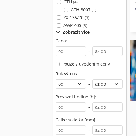
GTH
(4)
GTH-3007
(1)
ZX-135/70
(3)
AWP-40S
(3)
Zobrazit více
Cena:
-
Pouze s uvedením ceny
Rok výroby:
-
Provozní hodiny [h]:
-
Celková délka [mm]:
-