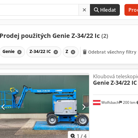
Hledat
Pro
Prodej použitých Genie Z-34/22 Ic
(2)
Genie
Z-34/22 IC
Z
Odebrat všechny filtry
Kloubová teleskopi
Genie
Z-34/22 IC
Wolfsbach
200 km
1
/
4