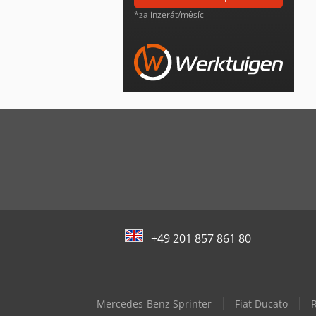
*za inzerát/měsíc
+49 201 857 861 80
Mercedes-Benz Sprinter
Fiat Ducato