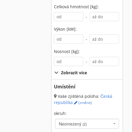
Celková hmotnost [kg]:
-
Výkon [kW]:
-
Nosnost [kg]:
-
Zobrazit více
Umístění
Vaše zjištěná poloha:
Česká
republika
(změnit)
okruh:
Neomezený
(2)