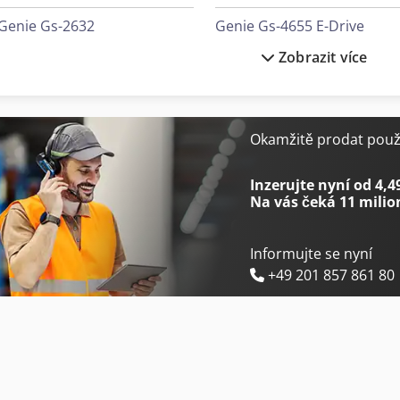
Genie Gs-2632
Genie Gs-4655 E-Drive
Zobrazit více
Genie Gs-2632 E-Drive
Genie S-45 Xc
Genie Gs-2646 E-Drive
Genie S-60 J
Genie Gs-2669 Dc
Genie S-65 Xc
Okamžitě prodat použi
Genie Gs-3232 E-Drive
Genie Tz-34/20
Inzerujte nyní od 4,4
Na vás čeká
11 milio
Informujte se nyní
+49 201 857 861 80