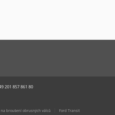
49 201 857 861 80
 na broušení obrusných válců
Ford Transit