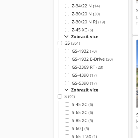
Z-34/22 N
(14)
Z-30/20 N
(30)
Z-30/20 N RJ
(19)
Z-45 XC
(6)
Zobrazit více
GS
(351)
GS-1932
(70)
GS-1932 E-Drive
(30)
GS-3369 RT
(23)
GS-4390
(17)
GS-5390
(17)
Zobrazit více
S
(92)
S-45 XC
(6)
S-65 XC
(6)
S-85 XC
(5)
S-60 J
(5)
S-65 TraX
(1)