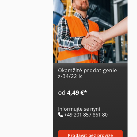
Okamžitě prodat genie
z-34/22 ic
od
4,49 €
*
Informujte se nyní
+49 201 857 861 80
prodávat bez provize