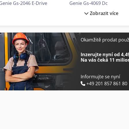
Genie Gs-2046 E-Drive
Genie Gs-4069 Dc
Zobrazit více
Genie Gs-2632
Genie Gs-4069 Rt
Genie Gs-2632 E-Drive
Genie Gs-4390
Genie Gs-2669 Dc
Genie Gs-4655 E-Drive
Okamžitě prodat použi
Genie Gs-2669 Rt
Genie S-45 Xc
Inzerujte nyní od 4,4
Na vás čeká
11 milio
Informujte se nyní
+49 201 857 861 80