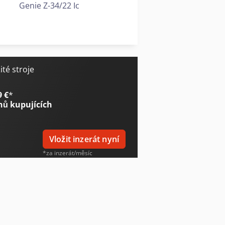
Genie Z-34/22 Ic
Genie Z-45 Xc
Genie Z-45/25J Dc
té stroje
9 €
*
nů kupujících
Vložit inzerát nyní
*za inzerát/měsíc