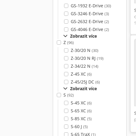
GS-1932 E-Drive
(30)
GS-3246 E-Drive
(3)
GS-2632 E-Drive
(2)
GS-4046 E-Drive
(2)
Zobrazit více
Z
(96)
Z-30/20 N
(30)
Z-30/20 N RJ
(19)
Z-34/22 N
(14)
Z-45 XC
(6)
Z-45/25J DC
(6)
Zobrazit více
S
(92)
S-45 XC
(6)
S-65 XC
(6)
S-85 XC
(5)
S-60 J
(5)
S-65 TraX
(1)