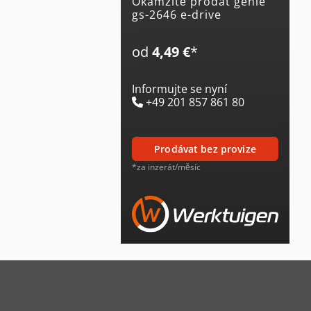
Okamžitě prodat genie
gs-2646 e-drive
od
4,49 €
*
Informujte se nyní
+49 201 857 861 80
prodávat bez provize
*za inzerát/měsíc