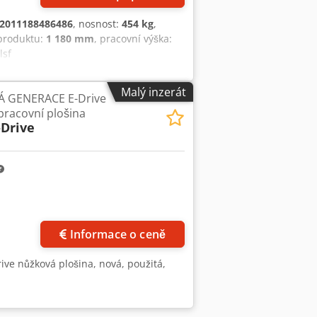
2011188486486
, nosnost:
454 kg
,
 produktu:
1 180 mm
, pracovní výška:
lsf
Malý inzerát
Á GENERACE E-Drive
pracovní plošina
-Drive
Informace o ceně
e nůžková plošina, nová, použitá,