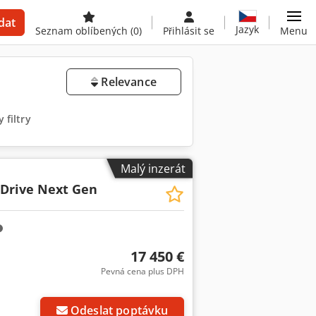
dat
Jazyk
Seznam oblíbených
(0)
Přihlásit se
Menu
Relevance
 filtry
Malý inzerát
-Drive Next Gen
17 450 €
Pevná cena plus DPH
Odeslat poptávku