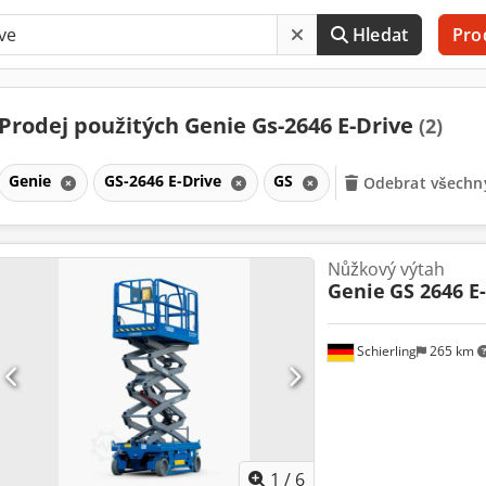
Hledat
Pro
Prodej použitých Genie Gs-2646 E-Drive
(2)
Genie
GS-2646 E-Drive
GS
Odebrat všechny
Nůžkový výtah
Genie
GS 2646 E
Schierling
265 km
1
/
6