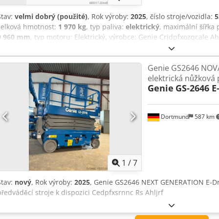
Stav:
velmi dobrý (použité)
, Rok výroby:
2025
, číslo stroje/vozidla:
5
celková hmotnost:
1 970 kg
, typ paliva:
elektrický
, maximální šířka
9 960 mm
, typ motoru: Elektrický, výrobce: Genie Crjdpfxozqcale Ah
Genie GS2646 NOV
elektrická nůžková 
Genie
GS-2646 E
Dortmund
587 km
1
/
7
Stav:
nový
, Rok výroby:
2025
, Genie GS2646 NEXT GENERATION E-Driv
předváděcí stroje k dispozici Cedpfxsrnnc Rs Ahljrf