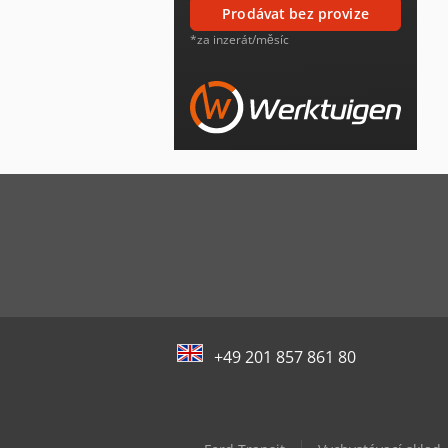
prodávat bez provize
*za inzerát/měsíc
+49 201 857 861 80