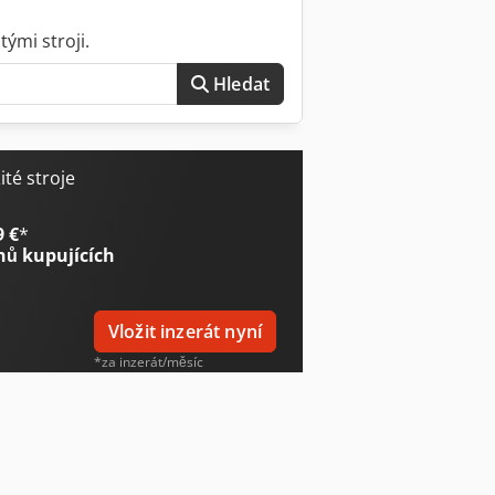
ými stroji.
Hledat
té stroje
9 €
*
nů kupujících
Vložit inzerát nyní
*za inzerát/měsíc