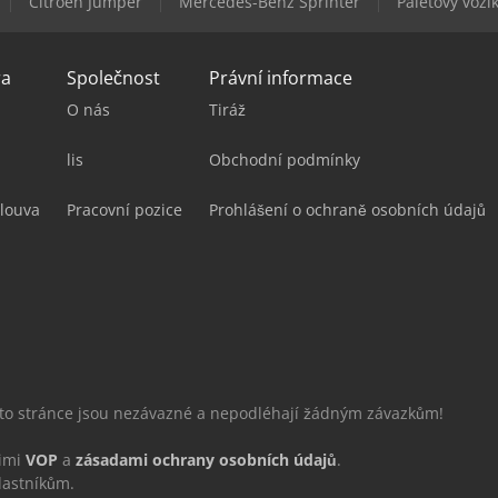
Citroen Jumper
Mercedes-Benz Sprinter
Paletový vozí
ra
Společnost
Právní informace
O nás
Tiráž
lis
Obchodní podmínky
louva
Pracovní pozice
Prohlášení o ochraně osobních údajů
éto stránce jsou nezávazné a nepodléhají žádným závazkům!
šimi
VOP
a
zásadami ochrany osobních údajů
.
lastníkům.