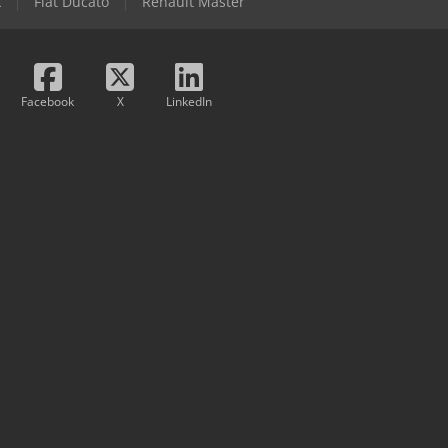
k
Fiat Ducato
Renault Master
Facebook
X
LinkedIn