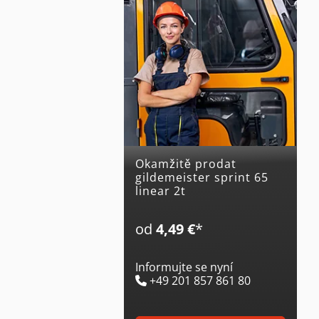
Okamžitě prodat
gildemeister sprint 65
linear 2t
od
4,49 €
*
Informujte se nyní
+49 201 857 861 80