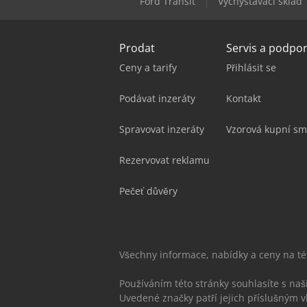
Ford Transit
Vychystávací sklad
Prodat
Servis a podpo
Ceny a tarify
Přihlásit se
Podávat inzeráty
Kontakt
Spravovat inzeráty
Vzorová kupní sm
Rezervovat reklamu
Pečeť důvěry
Všechny informace, nabídky a ceny na t
Používáním této stránky souhlasíte s na
Uvedené značky patří jejich příslušným v