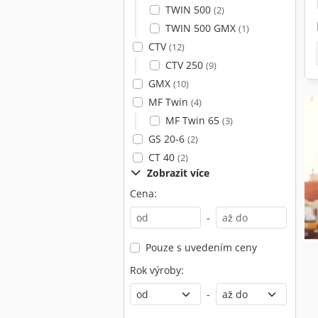
TWIN 500
(2)
TWIN 500 GMX
(1)
CTV
(12)
CTV 250
(9)
GMX
(10)
MF Twin
(4)
MF Twin 65
(3)
GS 20-6
(2)
CT 40
(2)
Zobrazit více
Cena:
-
Pouze s uvedením ceny
Rok výroby:
-