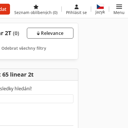
dat
Jazyk
Seznam oblíbených
(0)
Přihlásit se
Menu
ar 2T
(0)
Relevance
Odebrat všechny filtry
 65 linear 2t
sledky hledání!