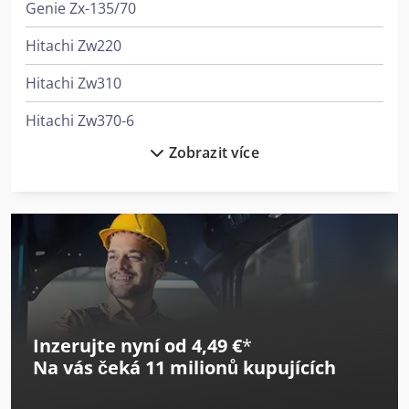
Genie Zx-135/70
Hitachi Zw220
Hitachi Zw310
Hitachi Zw370-6
Zobrazit více
Hitachi Zw75-6
Hitachi Zw95-6
Hitachi Zx10U-6
Hitachi Zx140W-6
Hitachi Zx19-6
Inzerujte nyní od 4,49 €
*
Hitachi Zx210-6
Na vás čeká
11 milionů kupujících
Hitachi Zx210Lc-6