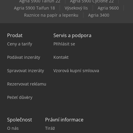
Agria 5900 Taifun 22
Agria 5900 Cyclone 22
Kubota U56-5
Agria 5900 Taifun 18
Výsekový lis
Agria 9600
Raznice na papír a lepenku
Agria 3400
Weinbrenner Tsv 6/3050
Prodat
Servis a podpora
Ceny a tarify
Přihlásit se
Podávat inzeráty
Kontakt
Spravovat inzeráty
Vzorová kupní smlouva
Rezervovat reklamu
Pečeť důvěry
Společnost
Právní informace
O nás
Tiráž