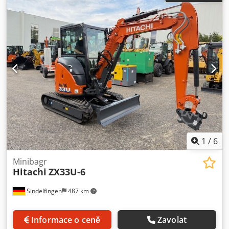
1
/
6
Minibagr
Hitachi
ZX33U-6
Sindelfingen
487 km
Informace o ceně
Zavolat