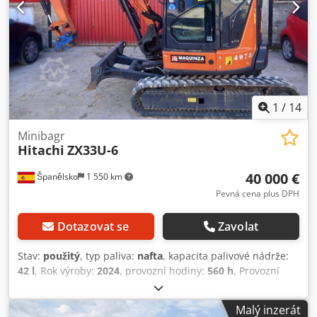
1
/
14
Minibagr
Hitachi
ZX33U-6
40 000 €
Španělsko
1 550 km
Pevná cena plus DPH
Dotazovat se
Zavolat
Stav:
použitý
, typ paliva:
nafta
, kapacita palivové nádrže:
42 l
, Rok výroby:
2024
, provozní hodiny:
560 h
, Provozní
hmotnost: 3 700 kg Rozměry (D x Š x V): 453 x 155 x 248 cm
Typ motoru: Yanmar 3TNV88 Dedpoy Nw D Sefx Acnokr
Malý inzerát