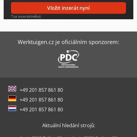
Hitachi Zx26U-6
Vložit inzerát nyní
Hitachi Zx300Lc-6
*za inzerát/měsíc
Hitachi Zx350Lc-6
Hitachi Zx38U-6
Werktuigen.cz je oficiálním sponzorem:
Hitachi Zx55U-6
Hitachi Zx85Usb-6
Index Ms22-6
+49 201 857 861 80
Komatsu Hb365Lc-3
+49 201 857 861 80
Komatsu Wa480-6
+49 201 857 861 80
Kubota U10-3
Aktuální hledání strojů:
Kubota U10-5