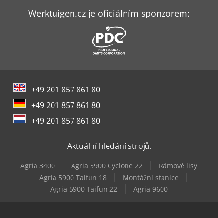
Hitachi Zx300Lc-6
Werktuigen.cz je oficiálním sponzorem:
Hitachi Zx33U-6
Hitachi Zx350Lc-6
Hitachi Zx38U-6
+49 201 857 861 80
Hitachi Zx55U-6
+49 201 857 861 80
Hitachi Zx85Usb-6
+49 201 857 861 80
Jcb 220X Lc
Aktuální hledání strojů:
Komatsu Wa500-6
Agria 3400
Agria 5900 Cyclone 22
Rámové lisy
Komatsu Wa70-6
Agria 5900 Taifun 18
Montážní stanice
Agria 5900 Taifun 22
Agria 9600
Makino U6 H.e.a.t.