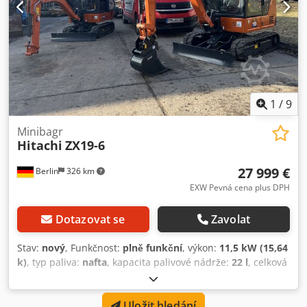
1
/
9
Minibagr
Hitachi
ZX19-6
27 999 €
Berlin
326 km
EXW Pevná cena plus DPH
Dotazovat se
Zavolat
Stav:
nový
, Funkčnost:
plně funkční
, výkon:
11,5 kW (15,64
k)
, typ paliva:
nafta
, kapacita palivové nádrže:
22 l
, celková
hmotnost:
1 980 kg
, provozní hmotnost:
1 980 kg
, stav
pohonu:
100 procent
, stav řetězu:
100 procent
, počet míst
Uložit hledání
k sezení:
1
, emisní třída:
Euro 5
, Rok výroby:
2025
, provozní