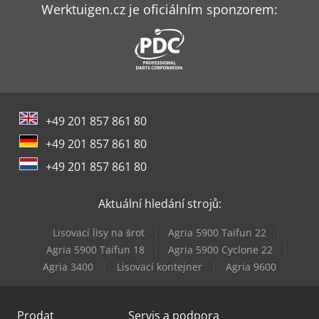
Hitachi Zx55U-6
Werktuigen.cz je oficiálním sponzorem:
Hitachi Zx85Usb-6
Holzkraft Vsa 38 L
Index Ms22-6
+49 201 857 861 80
Komatsu Hb365Lc-3
+49 201 857 861 80
Komatsu Wa480-6
+49 201 857 861 80
Kubota U10-3
Aktuální hledání strojů:
Kubota U10-5
Lisovací lisy na šrot
Agria 5900 Taifun 22
Kubota U56-5
Agria 5900 Taifun 18
Agria 5900 Cyclone 22
Agria 3400
Lisovací kontejner
Agria 9600
Weinbrenner Tsv 6/3050
Prodat
Servis a podpora