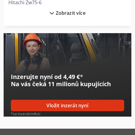
Hitachi Zw75-6
Zobrazit více
Hitachi Zw95-6
Hitachi Zx10U-6
Hitachi Zx140W-6
Hitachi Zx19-6
Hitachi Zx210-6
Inzerujte nyní od 4,49 €
*
Hitachi Zx210Lc-6
Na vás čeká
11 milionů kupujících
Hitachi Zx26U-6
Hitachi Zx300Lc-6
Vložit inzerát nyní
Hitachi Zx33U-6
*za inzerát/měsíc
Hitachi Zx350Lc-6