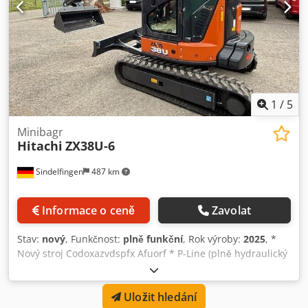
1
/
5
Minibagr
Hitachi
ZX38U-6
Sindelfingen
487 km
Informace o ceně
Zavolat
Stav:
nový
, Funkčnost:
plně funkční
, Rok výroby:
2025
, *
Nový stroj Codoxazvdspfx Afuorf * P-Line (plně hydraulický
rotační rychloupínač s uchycením OQ40-5) * 300mm
gumový pás * 1 720mm násada * kompletní potrubí *
Uložit hledání
Výstražné zařízení proti přetížení * Výkon motoru 18,8 kW *