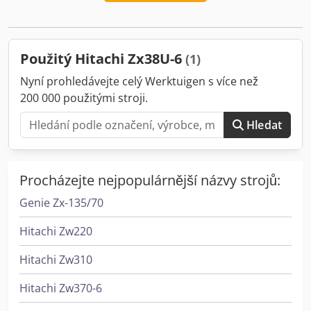
Provozní hmotnost 4 040 kg * 2 x podkopová lžíce (300 mm
a 500 mm) a 1 x hydraulická svahová lžíce
Použitý Hitachi Zx38U-6
(1)
Nyní prohledávejte celý Werktuigen s více než
200 000 použitými stroji.
Hledat
Procházejte nejpopulárnější názvy strojů:
Genie Zx-135/70
Hitachi Zw220
Hitachi Zw310
Hitachi Zw370-6