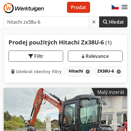
Prodat
Hledat
Prodej použitých Hitachi Zx38U-6
(1)
Filtr
Relevance
Hitachi
ZX38U-6
Odebrat všechny filtry
Malý inzerát