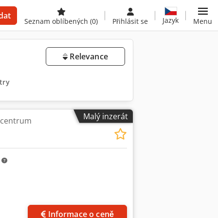
dat
Jazyk
Seznam oblíbených
(0)
Přihlásit se
Menu
Relevance
try
Malý inzerát
í centrum
m
Požádat o více
obrázků
Informace o ceně