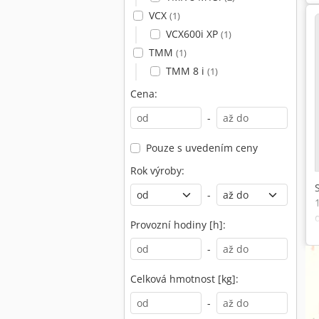
VCX
(1)
VCX600i XP
(1)
TMM
(1)
TMM 8 i
(1)
Cena:
-
Pouze s uvedením ceny
Rok výroby:
-
Provozní hodiny [h]:
-
Celková hmotnost [kg]:
-