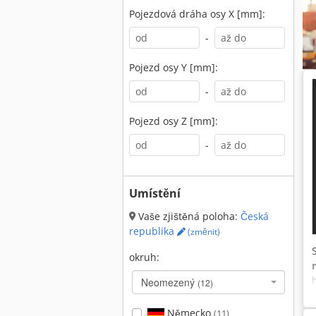
Pojezdová dráha osy X [mm]:
-
Pojezd osy Y [mm]:
-
Pojezd osy Z [mm]:
-
Umístění
Vaše zjištěná poloha:
Česká
republika
(změnit)
okruh:
Neomezený
(12)
Německo
(11)