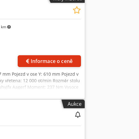
 km
ků
Informace o ceně
067 mm Pojezd v ose Y: 610 mm Pojezd v
ky vřetena: 12 000 ot/min Rozměr stolu
uhyjfx Aagerf Moment: 237 Nm Vysoce
ní nástroje SK40 Vnitřní přívod
Aukce