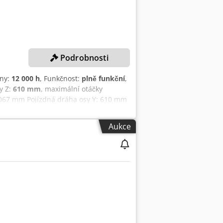
Podrobnosti
iny:
12 000 h
, Funkčnost:
plně funkční
,
y Z:
610 mm
, maximální otáčky
 067 mm Pojízdná dráha osy Y: 610 mm
čky vřetene: 12 000 ot./min. Pohonová
 Velikost stolu osa Y: 610 mm DETAILY
Aukce
zní hodiny: 12 000 h VYBAVENÍ Vnitřní