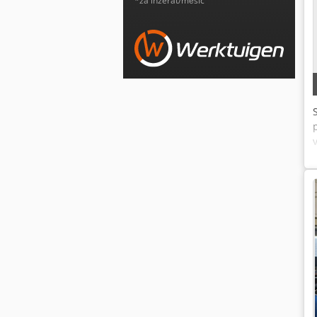
*za inzerát/měsíc