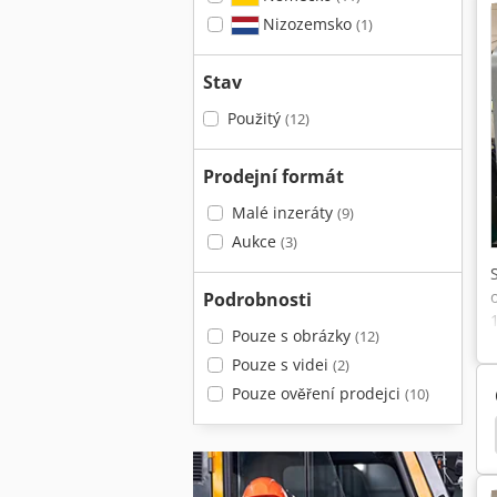
Nizozemsko
(1)
Stav
Použitý
(12)
Prodejní formát
Malé inzeráty
(9)
Aukce
(3)
Podrobnosti
Pouze s obrázky
(12)
Pouze s videi
(2)
Pouze ověření prodejci
(10)
Tec Freetec
Awea Af-1460
Hurco Vm 10 I