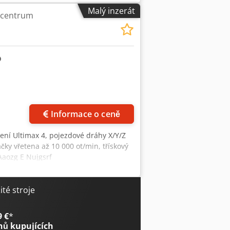
Malý inzerát
í centrum
Informace o ceně
zení Ultimax 4, pojezdové dráhy X/Y/Z
ky vřetena až 10 000 ot/min, třískový
 Aaozg E Nujgsrf
té stroje
9 €
*
nů kupujících