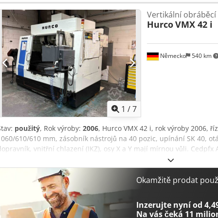
Vertikální obráběc
Hurco
VMX 42 i
Německo
540 km
1
/
7
Stav:
použitý
, Rok výroby:
2006
, Hurco VMX 42 i, rok výroby 2006, ří
1060/610/610 mm, zásobník nástrojů na 40 pozic, upínání SK 40, otáč
dopravník, vnitřní chlazení (IKZ), osy X a Y mají mírnou vůli. Cedpfx
Okamžitě prodat použi
Inzerujte nyní od 4,4
Na vás čeká
11 milio