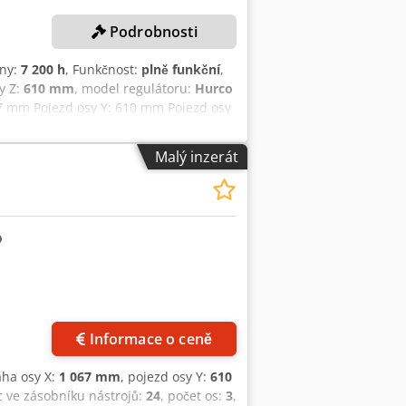
Podrobnosti
iny:
7 200 h
, Funkčnost:
plně funkční
,
y Z:
610 mm
, model regulátoru:
Hurco
7 mm Pojezd osy Y: 610 mm Pojezd osy
ojů: SK40 Rozměr stolu v ose X: 1 270
Hurco MAX 5 s WinMax softwarem
Malý inzerát
m Provozní hodiny: cca 7 200 h
Informace o ceně
áha osy X:
1 067 mm
, pojezd osy Y:
610
c ve zásobníku nástrojů:
24
, počet os:
3
,