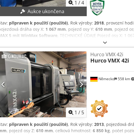
1
/
4
Aukce ukončena
Stav:
připraven k použití (použité)
, Rok výroby:
2018
, provozní hod
pojezdová dráha osy X:
1 067 mm
, pojezd osy Y:
610 mm
, pojezd os
MAX 5 mit WinMax Software
, TECHNICKÉ ÚDAJE Pojezd osy X: 1 06
Z: 610 mm Počet os: 3 Počet nástrojů v zásobníku: 30 Uchycení nástr
mm Rozměr stolu v ose Y: 610 mm DETAILY STROJE Řídicí systém: 
Hurco VMX 42i
Credszaprzepfx Aagof Výkon pohonu: 12 kW Krouticí moment: 237 N
Hurco
VMX 42i
VYBAVENÍ Vnitřní přívod chladicí kapaliny Chlazení vřetena
Německo
558 km
1
/
5
Stav:
připraven k použití (použité)
, Rok výroby:
2013
, pojezdová dr
mm
, pojezd osy Z:
610 mm
, celková hmotnost:
6 850 kg
, počet pozi