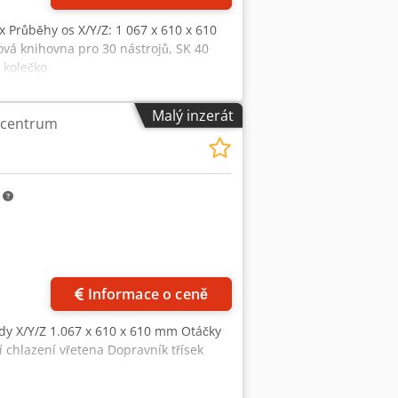
x Průběhy os X/Y/Z: 1 067 x 610 x 610
vá knihovna pro 30 nástrojů, SK 40
 kolečko
Malý inzerát
í centrum
m
Požádat o více
obrázků
Informace o ceně
dy X/Y/Z 1.067 x 610 x 610 mm Otáčky
í chlazení vřetena Dopravník třísek