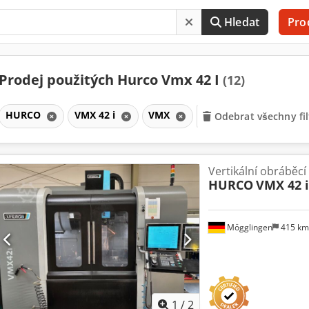
Hledat
Pro
Prodej použitých Hurco Vmx 42 I
(12)
HURCO
VMX 42 i
VMX
Odebrat všechny fil
Vertikální obráběc
HURCO
VMX 42 i
Mögglingen
415 k
1
/
2