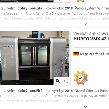
Stav:
velmi dobrý (použité)
, Rok výroby:
2018
, Řídicí systém Winma
mm Credezmy T Ujpfx Aagof Otáčky vřetene: 12 000 ot./min Nástrojo
Vnitřní chladicí systém (IKZ) Odprašovací systém Odnímatelné ruční
Vertikální obráběc
HURCO
VMX 42 i
Mögglingen
415 k
1
/
2
Stav:
velmi dobrý (použité)
, Rok výroby:
2014
, Řízení Winmax Pojez
vřetena 12.000 min-1 Zásobník nástrojů na 24 nástrojů, SK 40 Vnitřn
Odnímatelný ruční kolečko Codpozam E Esfx Aagjrf