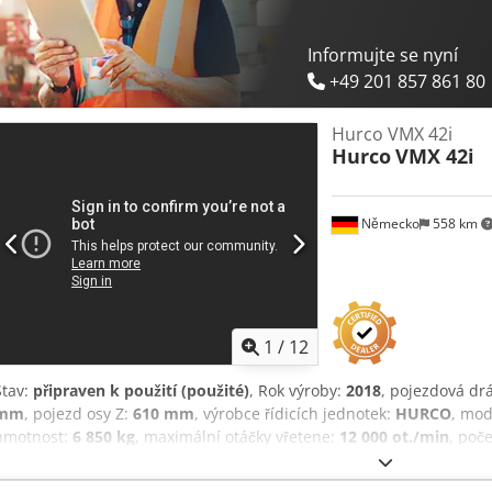
Informujte se nyní
+49 201 857 861 80
Hurco VMX 42i
Hurco
VMX 42i
Německo
558 km
1
/
12
Stav:
připraven k použití (použité)
, Rok výroby:
2018
, pojezdová dr
mm
, pojezd osy Z:
610 mm
, výrobce řídicích jednotek:
HURCO
, mod
hmotnost:
6 850 kg
, maximální otáčky vřetene:
12 000 ot./min
, poč
počet os:
3
, Tento tříosý stroj Hurco VMX 42i byl vyroben v roce 2
a 610 mm. Může se pochlubit maximálními otáčkami vřetena 12 000 o