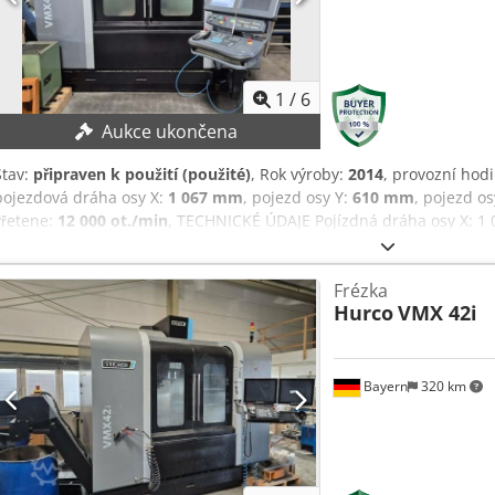
1
/
6
Aukce ukončena
Stav:
připraven k použití (použité)
, Rok výroby:
2014
, provozní hod
pojezdová dráha osy X:
1 067 mm
, pojezd osy Y:
610 mm
, pojezd os
vřetene:
12 000 ot./min
, TECHNICKÉ ÚDAJE Pojízdná dráha osy X: 1
Pojízdná dráha osy Z: 610 mm Crsdpfx Aajzapr Uegjf Počet os: 3 Otá
výkon: 12 kW Točivý moment: 237 Nm Velikost stolu osa X: 1 270 mm
Frézka
STROJE Počet nástrojů v zásobníku: 30 Upínání nástrojů: SK40 Provo
Hurco
VMX 42i
přívod chladicí kapaliny Chladič vřetene
Bayern
320 km