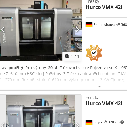
Frézky
Hurco
VMX 42i
Emmelshausen
568
Požádat o více
obráz
1
/
1
Stav:
použitý
, Rok výroby:
2014
, Frézovací stroje Pojezd v ose X: 1
ose Z: 610 mm HSC stroj Počet os: 3 Frézka / obráběcí centrum Otáč
X: 1270 mm Rozměr stolu Y: 610 mm Výkon pohonu: 12 kW Cjdpezg
výkonné 3osé obráběcí centrum Počet nástrojů v zásobníku: 30 Upíná
chladicí kapaliny Chlazení vřetena
Frézka
Hurco
VMX 42i
Bayern
320 km