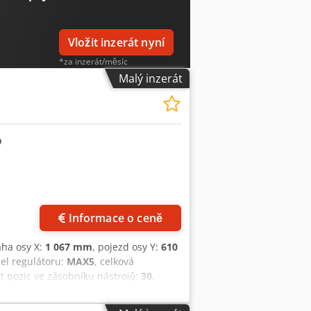
Vložit inzerát nyní
*za inzerát/měsíc
Malý inzerát
Informace o ceně
áha osy X:
1 067 mm
, pojezd osy Y:
610
el regulátoru:
MAX5
, celková
et pozic ve zásobníku nástrojů:
30
,
018 a má dráhy X, Y a Z 1067 mm, 610 mm
t/min. Pokud chcete získat kvalitní