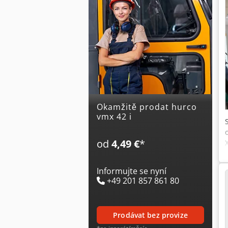
Okamžitě prodat hurco
vmx 42 i
od
4,49 €
*
Informujte se nyní
+49 201 857 861 80
prodávat bez provize