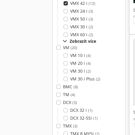
VMX 42 i
(12)
VMX 24 i
(3)
VMX 50 i
(3)
VMX 30 i
(2)
VMX 60 i
(2)
Zobrazit více
VM
(20)
VM 10 i
(4)
VM 20 i
(4)
VM 30 i
(2)
VM 30 i Plus
(2)
BMC
(8)
TM
(4)
DCX
(3)
DCX 32 i
(1)
DCX 32-5Si
(1)
TMX
(3)
TMX 8 MYSi
(2)