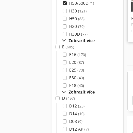
H50/500D
(1)
H30
(121)
H50
(88)
H20
(79)
H30D
(77)
Zobrazit více
E
(605)
E16
(170)
E20
(87)
E25
(70)
E30
(49)
E18
(40)
Zobrazit více
D
(497)
D12
(23)
D14
(10)
D08
(9)
D12 AP
(7)