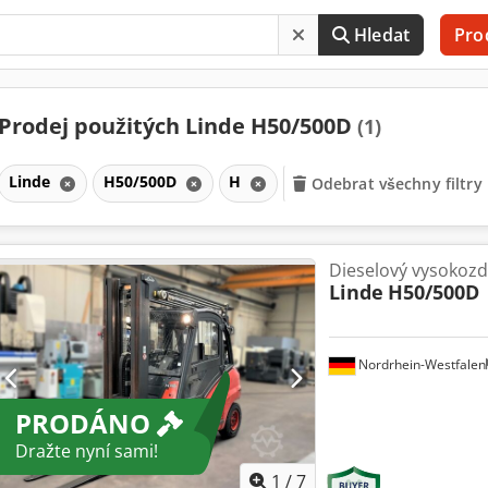
Hledat
Pro
Prodej použitých Linde H50/500D
(1)
Linde
H50/500D
H
Odebrat všechny filtry
Dieselový vysokozd
Linde
H50/500D
Nordrhein-Westfalen
PRODÁNO
Dražte nyní sami!
1
/
7