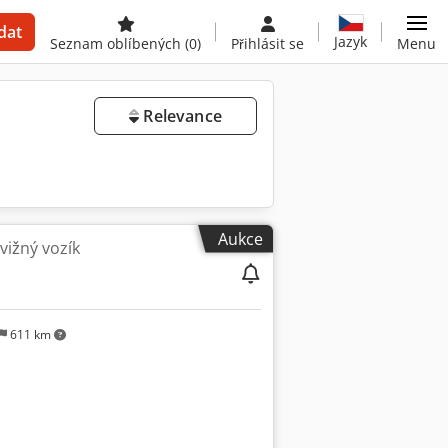
dat
Jazyk
Seznam oblíbených
(0)
Přihlásit se
Menu
Relevance
Aukce
vižný vozík
611 km