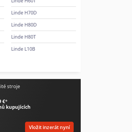
Linde H60T
Linde H70D
Linde H80D
Linde H80T
Linde L10B
Linde L12I
Linde P50C
té stroje
9 €
*
nů kupujících
Vložit inzerát nyní