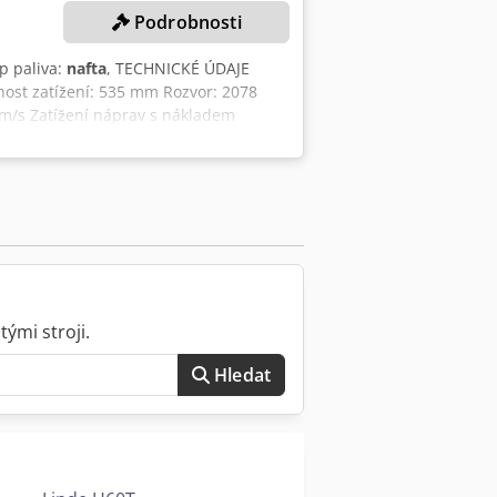
Podrobnosti
yp paliva:
nafta
, TECHNICKÉ ÚDAJE
nost zatížení: 535 mm Rozvor: 2078
1 m/s Zatížení náprav s nákladem
/vzadu: 2880 / 3700 kg Pneumatiky: SE
vzadu: 250 / 70-15 (250-15) Rozchod
1122 mm Poloměr otáčení: 2745 mm
žáru: 2421 mm Výška vysunutého stožáru:
150 mm Zdvih: 3000 mm PODROBNOSTI O
YA; 55 kW Spotřeba: 4,6 l/h Rychlost
ými stroji.
Hledat