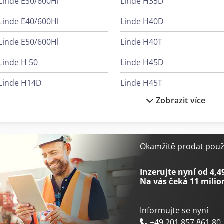
Linde E30/600Hl
Linde H35D
Linde E40/600Hl
Linde H40D
Linde E50/600Hl
Linde H40T
Linde H 50
Linde H45D
Linde H14D
Linde H45T
Zobrazit více
Linde H14T
Linde H50/600D
Linde H20D
Linde H50D
Linde H25D
Linde H50T
Okamžitě prodat použi
Linde H30D
Linde H60D
Inzerujte nyní od 4,4
Na vás čeká
11 milio
Informujte se nyní
+49 201 857 861 80