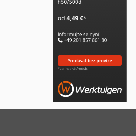
h50/500d
od
4,49 €
*
Informujte se nyní
+49 201 857 861 80
prodávat bez provize
*za inzerát/měsíc