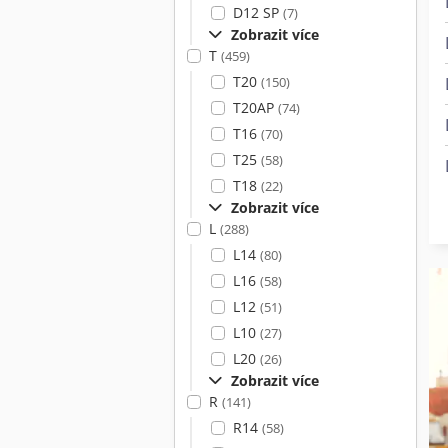
D12 SP
(7)
Zobrazit více
T
(459)
T20
(150)
T20AP
(74)
T16
(70)
T25
(58)
T18
(22)
Zobrazit více
L
(288)
L14
(80)
L16
(58)
L12
(51)
L10
(27)
L20
(26)
Zobrazit více
R
(141)
R14
(58)