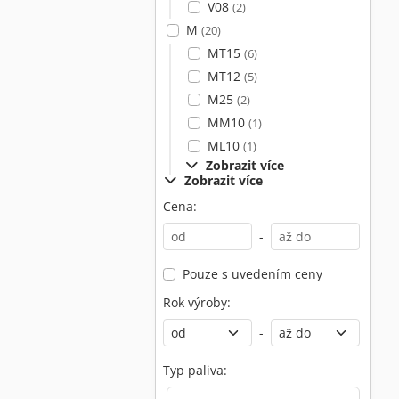
V08
(2)
M
(20)
MT15
(6)
MT12
(5)
M25
(2)
MM10
(1)
ML10
(1)
Zobrazit více
Zobrazit více
Cena:
-
Pouze s uvedením ceny
Rok výroby:
-
Typ paliva: