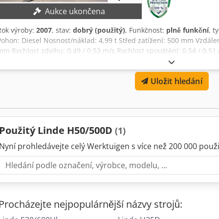
Aukce ukončena
Rok výroby:
2007
, stav:
dobrý (použitý)
, Funkčnost:
plně funkční
, t
Pohon: Diesel Nosnost/náklad: 4,99 t Střed zatížení: 500 mm Vzdále
mm Rychlost zdvihu: 0,49 / 0,53 m/s Rychlost spouštění: 0,54 / 0,5
vpředu/vzadu: 10355 / 1215 kg Zatížení nápravy bez nákladu vpředu
Rozměr pneumatik vpředu: 315 / 70-15 (300-15) Rozměr pneumatiky 
Uložit hledání
kol vpředu: 1190 mm Crjdpfxopq R Hlj Ah Tef Rozchod kol vzadu: 
Sklon stožáru / vidlicového vozíku: 5,0 / 9,0 Výška zasunutého sto
3916 mm Výška nad ochrannou střechou: 2416 mm Volný zdvih: 
STROJI hmotnost: 6580 Délka: 4116 mm Šířka: 1448 mm Motor: VW CP
jízdy: 24 km/h Tažná síla s nákladem/bez nákladu: 25285 / 22375 N
Použitý Linde H50/500D
(1)
Nyní prohledávejte celý Werktuigen s více než 200 000 použit
Procházejte nejpopulárnější názvy strojů: