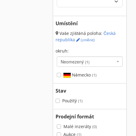
Umístění
Vaše zjištěná poloha:
Česká
republika
(změnit)
okruh:
Neomezený
(1)
Německo
(1)
Stav
Použitý
(1)
Prodejní formát
Malé inzeráty
(0)
Aukce
(1)