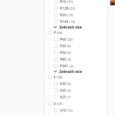
R16
(31)
R12B
(22)
R20
(15)
R14X
(14)
Zobrazit více
P
(84)
P60
(23)
P30
(6)
P50
(6)
P80
(3)
P30C
(2)
Zobrazit více
X
(39)
X30
(2)
X35
(2)
X25
(1)
V
(37)
V10
(12)