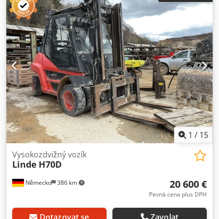
Iadogvsck Těžiště nákladu: 600 Třída ISO: ISO třída 4 = 5
000 – 10 000 kg Typ stožáru: Standardní Stav: Připraveno k
použití a plně funkční Technický stav: dobrý Přední
pneumatiky, typ: Superelastické Stav předních pneumatik:
80–100 % Zadní pneumatiky, typ: Superelastické Stav
zadních pneumatik: 80–100 % Zařízení pro nastavení vidlic,
dvojitá paletová svorka, 3. hydraulický okruh, 4. hydraulický
okruh, topení, filtr pevných částic, STVZO (německé
předpisy pro silniční vozidla), plná kabina, plný volný
zdvih, certifikát CE, vyhřívané sedadlo, LED osvětlení,
sedadlo, pouze na straně vozidla
1
/
15
Vysokozdvižný vozík
Linde
H70D
20 600 €
Německo
386 km
Pevná cena plus DPH
Dotazovat se
Zavolat