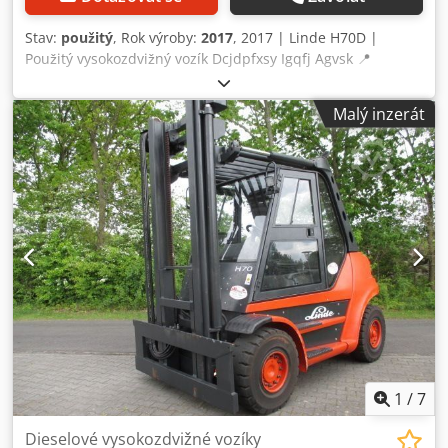
Stav:
použitý
, Rok výroby:
2017
, 2017 | Linde H70D |
Použitý vysokozdvižný vozík Dcjdpfxsy Igqfj Agvsk 📍
Lokalita: Německo 🚛 Dodání možné na vaši adresu –
využijte naši kalkulačku přepravních nákladů! 💰 Kupte nyní
Malý inzerát
za 20 600 EUR nebo nabídněte svou cenu. Platba při
dodání je možná za dostupný poplatek (podléhá
schválení)* 👷‍♂️ Prohlédnuto nezávislým expertem 37
inspekčních bodů: 28 schváleno ✅ 4 nedostatky ℹ️ 5 výtek ⚠️
📌 Komentář inspektora: není připraveno k nastartování,
technicky kompletní 📄 Chcete vidět kompletní inspekci,
dodatečné fotografie nebo video? Tip: Referenční číslo
„40578 Equippo“ často pomáhá při hledání dalších
informací online. 💡 Proč vyniká tento stroj a naše služby:
✔ Důkladná inspekce provedená profesionály ✔ Doručení
přímo na stavbu ✔ Záruka vrácení peněz ✔ Bezpečné a
flexibilní možnosti platby 🔄 Zvažujete i jiné stroje?
Nabízíme užitečné nástroje a zdroje pro všechny vlastníky
a provozovatele – snadno dostupné na naší platformě.
1
/
7
Dieselové vysokozdvižné vozíky