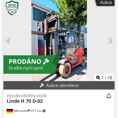
Aukce
PRODÁNO
Dražte nyní sami!
1
/
18
Aukce ukončena
Vysokozdvižný vozík
Linde
H 70 D-02
Německo
471 km