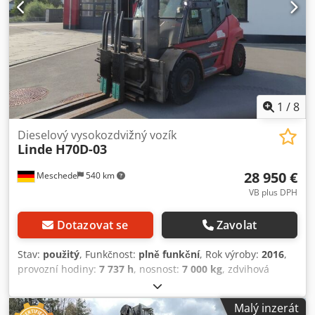
1
/
8
Dieselový vysokozdvižný vozík
Linde
H70D-03
28 950 €
Meschede
540 km
VB plus DPH
Dotazovat se
Zavolat
Stav:
použitý
, Funkčnost:
plně funkční
, Rok výroby:
2016
,
provozní hodiny:
7 737 h
, nosnost:
7 000 kg
, zdvihová
výška:
4 850 mm
, volný zdvih:
150 mm
, typ paliva:
nafta
,
typ stožáru:
simplex
, stavební výška:
3 600 mm
, typ
Malý inzerát
pohonu:
Diesel
, Dieselový vysokozdvižný vozík Dedpfx Ajzq