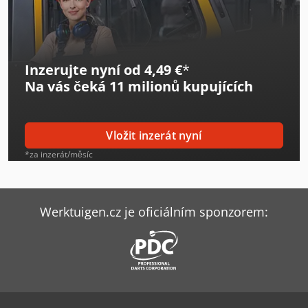
Linde H18D
Linde H18T
Inzerujte nyní od 4,49 €
*
Linde H25D
Na vás čeká
11 milionů kupujících
Linde H30D
Linde H35D
Vložit inzerát nyní
Linde H40D
*za inzerát/měsíc
Linde H40T
Linde H45D
Werktuigen.cz je oficiálním sponzorem:
Linde H45T
Linde H50/500D
Linde H50T