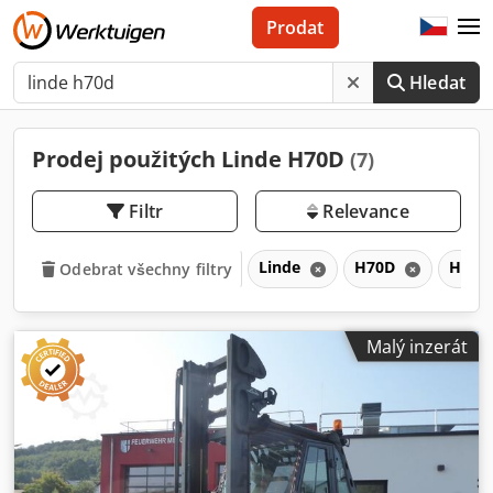
Prodat
Hledat
Prodej použitých Linde H70D
(7)
Filtr
Relevance
Linde
H70D
H
Odebrat všechny filtry
Malý inzerát