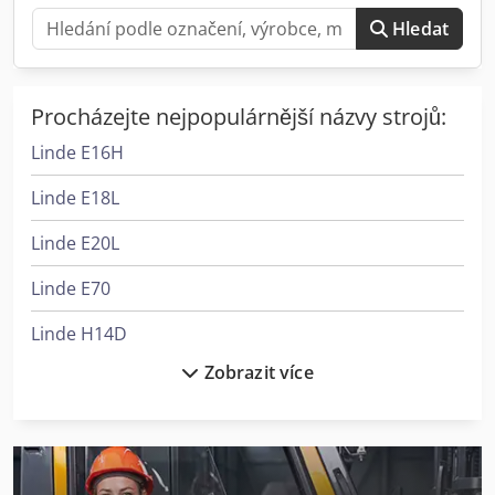
Hledat
Procházejte nejpopulárnější názvy strojů:
Linde E16H
Linde E18L
Linde E20L
Linde E70
Linde H14D
Zobrazit více
Linde H14T
Linde H16D
Linde H16T