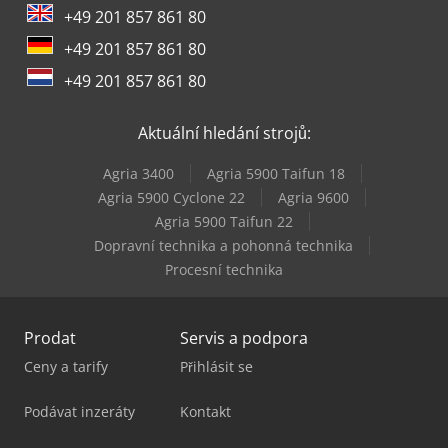
+49 201 857 861 80
Linde H60D
+49 201 857 861 80
Linde H60T
+49 201 857 861 80
Linde H80D
Aktuální hledání strojů:
Linde H80T
Agria 3400
Agria 5900 Taifun 18
Linde L10B
Agria 5900 Cyclone 22
Agria 9600
Agria 5900 Taifun 22
Linde L12I
Dopravní technika a pohonná technika
Procesní technika
Prodat
Servis a podpora
Ceny a tarify
Přihlásit se
Podávat inzeráty
Kontakt