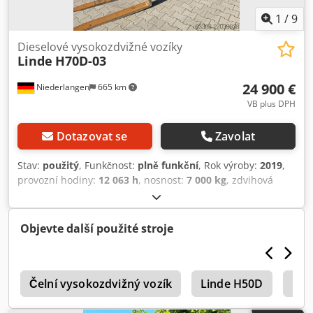
natáčecí maják, stěrač, sedadlo,
1
/
9
Dieselové vysokozdvižné vozíky
Linde
H70D-03
24 900 €
Niederlangen
665 km
VB plus DPH
Dotazovat se
Zavolat
Stav:
použitý
, Funkčnost:
plně funkční
, Rok výroby:
2019
,
provozní hodiny:
12 063 h
, nosnost:
7 000 kg
, zdvihová
výška:
4 150 mm
, typ paliva:
nafta
, typ stožáru:
simplex
,
typ pohonu:
Diesel
, Dieselové vysokozdvižné vozíky Typ
stožáru: standardní Stav: Připraveno k použití a plně
Objevte další použité stroje
funkční Technický stav: dobrý Djdszaxpcjpfx Agvsck boční
posuv, 3. ventil, 4. ventil, topení, filtr sazí, plná kabina,
klimatizace,
r
Čelní vysokozdvižný vozík
Linde H50D
Lin