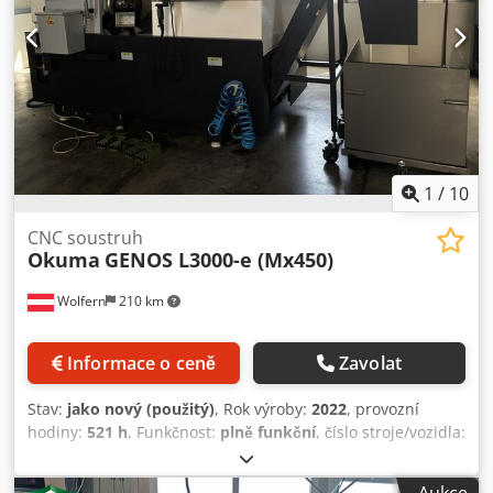
1
/
10
CNC soustruh
Okuma
GENOS L3000-e (Mx450)
Wolfern
210 km
Informace o ceně
Zavolat
Stav:
jako nový (použitý)
, Rok výroby:
2022
, provozní
hodiny:
521 h
, Funkčnost:
plně funkční
, číslo stroje/vozidla:
L3M0474
, soustružnická délka:
500 mm
, soustružnický
průměr:
300 mm
, celková výška:
2 210 mm
, celková délka: