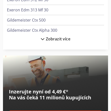
Exeron Edm 313 Mf 30
Gildemeister Ctx 500
Gildemeister Ctx Alpha 300
Zobrazit více
Gildemeister Nef 400
Gildemeister Nef Plus 500
Lagun L 1400
Lagun L 1600
Lagun L 2000
Inzerujte nyní od 4,49 €
*
Matsuura H.plus-300
Na vás čeká
11 milionů kupujících
Matsuura H.plus-300 Pc-5