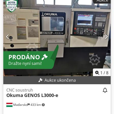
Aukce
3 950 mm
, celková šířka:
2 260 mm
, celková hmotnost:
5 680 kg
, Vybavení:
dokumentace / manuál
, NOVÁ CENA!!
Dkedpfoy Rx Tdex Actsr použitý soustruh Okuma stav jako
nový, pečlivě udržovaný 521 hodin provozu 347 hodin
provozu vřetene
PRODÁNO
Dražte nyní sami!
1
/
8
Aukce ukončena
CNC soustruh
Okuma
GENOS L3000-e
Maďarsko
433 km