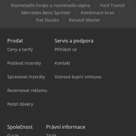
Okuma Multus U3000
Rozmetadlo hnojiv a rozmetadlo vápna
Ford Transit
Mercedes-Benz Sprinter
Kombinace bran
Okuma Multus U4000
Fiat Ducato
Renault Master
Prodat
Servis a podpora
Ceny a tarify
Přihlásit se
Podávat inzeráty
Kontakt
Spravovat inzeráty
Vzorová kupní smlouva
Rezervovat reklamu
Pečeť důvěry
Společnost
Právní informace
O nás
Tiráž