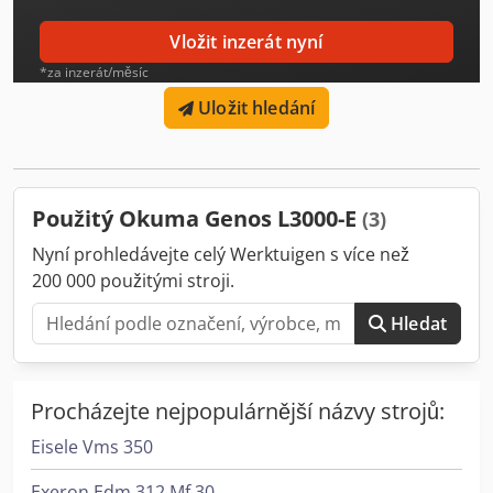
Vložit inzerát nyní
*za inzerát/měsíc
Uložit hledání
Použitý Okuma Genos L3000-E
(3)
Nyní prohledávejte celý Werktuigen s více než
200 000 použitými stroji.
Hledat
Procházejte nejpopulárnější názvy strojů:
Eisele Vms 350
Exeron Edm 312 Mf 30