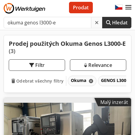
Prodat
Hledat
Prodej použitých Okuma Genos L3000-E
(3)
Filtr
Relevance
Okuma
GENOS L3000-e
Odebrat všechny filtry
Malý inzerát