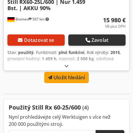
Still
RX60-25L/600 | Nur 1.459
Bst. | AKKU 90%
15 980 €
Bremen
597 km
VB plus DPH
Dotazovat se
Zavolat
Stav:
použitý
, Funkčnost:
plně funkční
, Rok výroby:
2015
,
provozní hodiny:
1 459 h
, nosnost:
2 500 kg
, zdvihová
výška:
3 690 mm
, volný zdvih:
1 725 mm
, typ paliva:
elektrický
, typ stožáru:
duplex
, stavební výška:
2 475 mm
,
Uložit hledání
šířka nosiče vidlic:
1 040 mm
, délka vidlic:
1 200 mm
, typ
pohonu:
Elektro
, Elektrický čtyřkolový vysokozdvižný vozík
Csdoy S Ha Uopfx Abusha Těžiště: 600 ISO třída: ISO třída 2
= 1 000 - 2 500 kg Typ stožáru: Duplex Stav: Repasováno
bez záruky Technický stav: Velmi dobrý Typ předních
Použitý Still Rx 60-25/600
(4)
pneumatik: Superelastik Stav předních pneumatik: 80 - 100
% Typ zadních pneumatik: Superelastik Velikost zadních
Nyní prohledávejte celý Werktuigen s více než
pneumatik: Zcela nové Stav zadních pneumatik: Nové
200 000 použitými stroji.
Baterie voltáž: 80V Baterie kapacita: 775Ah Výrobce baterie: