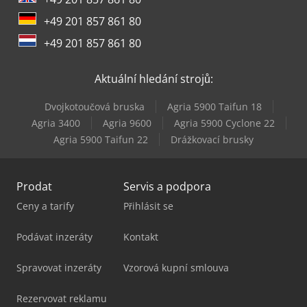
Still Rx 60-50/600
+49 201 857 861 80
Still Rx 70-16
+49 201 857 861 80
Still Rx 70-25
Aktuální hledání strojů:
Still Rx 70-30
Dvojkotoučová bruska
Agria 5900 Taifun 18
Still Rx 70-35
Agria 3400
Agria 9600
Agria 5900 Cyclone 22
Agria 5900 Taifun 22
Drážkovací brusky
Still Rx 70-40
Prodat
Servis a podpora
Ceny a tarify
Přihlásit se
Podávat inzeráty
Kontakt
Spravovat inzeráty
Vzorová kupní smlouva
Rezervovat reklamu