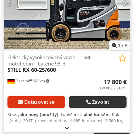
1
/
8
Elektrický vysokozdvižný vozík – 1 686
motohodin – baterie 93 %
STILL
RX 60-25/600
17 800 €
Pulheim
627 km
EXW VB plus DPH
Dotazovat se
Zavolat
Stav:
jako nový (použitý)
, Funkčnost:
plně funkční
, Rok
výroby:
2017
, provozní hodiny:
1 685 h
, nosnost:
2 500 kg
,
zdvihová výška:
5 180 mm
, volný zdvih:
1 760 mm
, těžiště
nákladu:
600 mm
, typ paliva:
elektrický
, typ stožáru: