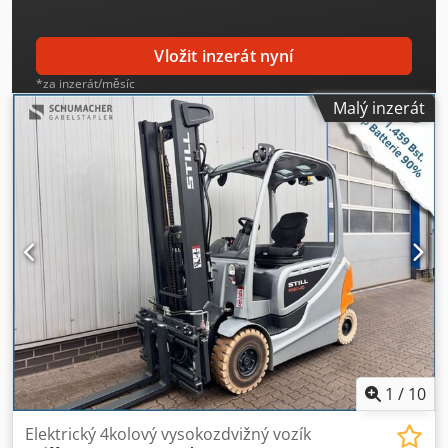
Vložit inzerát nyní
*za inzerát/měsíc
Malý inzerát
1
/
10
Elektrický 4kolový vysokozdvižný vozík