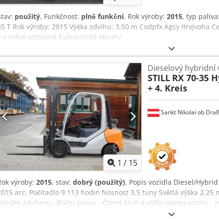
Stav:
použitý
, Funkčnost:
plně funkční
, Rok výroby:
2015
, typ paliva
35 T Rok výroby: 2015 Výška zdvihu: 3,50 m Codpfx Agsy Itrvjvoha C
2 x volné přídavné hydraulické okruhy
Dieselový hybridní
STILL
RX 70-35 H
+ 4. Kreis
Sankt Nikolai ob Draß
1
/
15
Rok výroby:
2015
, stav:
dobrý (použitý)
, Popis vozidla Diesel/Hybri
2015 acc. Počítadlo 9 113 hodin Nosnost 3,5 tuny Světlá výška 2,25 m
volným zdvihem - Boční posuv - Čtvrtý kruh k vidlicovému vozíku - 
ozubeném řemenu a vodním čerpadle - připraveno k okamžitému použ