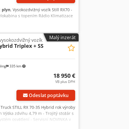
:
plyn
, Vysokozdvižný vozík Still RX70 -
elokabina s topením Rádio Klimatizace
Malý inzerát
 vysokozdvižný vozík
ybrid Triplex + SS
ling
335 km
18 950 €
VB plus DPH
Odeslat poptávku
d Truck STILL RX 70-35 Hybrid rok výroby
 Výška zdvihu 4,79 m - Trojitý stožár s
systém osvětlení - Servisní NOVINKA v
ití - krásný vysokozdvižný vozík