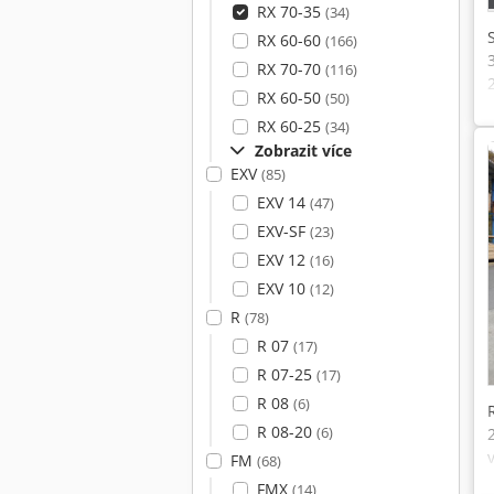
RX 70-35
(34)
RX 60-60
(166)
RX 70-70
(116)
RX 60-50
(50)
RX 60-25
(34)
Zobrazit více
EXV
(85)
EXV 14
(47)
EXV-SF
(23)
EXV 12
(16)
EXV 10
(12)
R
(78)
R 07
(17)
R 07-25
(17)
R 08
(6)
R 08-20
(6)
FM
(68)
FMX
(14)