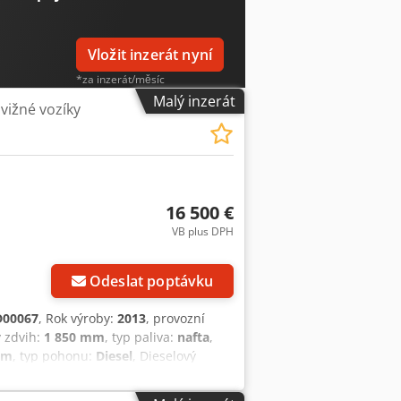
 Počítadlo hodin - Chladírenská verze:
Cjdpfx Astt I H Togvoha - Barva:
ních hodin: 2 700
Vložit inzerát nyní
*za inzerát/měsíc
Malý inzerát
vižné vozíky
16 500 €
VB plus DPH
Odeslat poptávku
D00067
, Rok výroby:
2013
, provozní
ý zdvih:
1 850 mm
, typ paliva:
nafta
,
mm
, typ pohonu:
Diesel
, Dieselový
 500 mm Šířka vidlí: 100 mm Tloušťka
riplex Csdjxzvymopfx Agveha Stav: