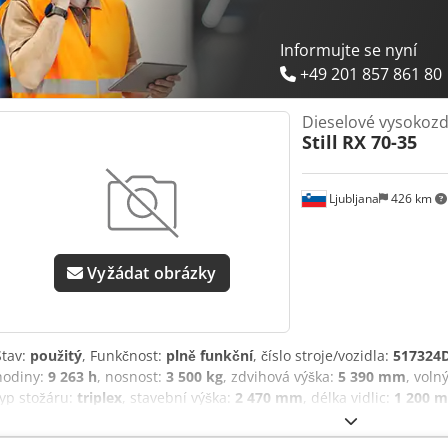
Pátrací světlo: LED, na FSD, nahoře, vlevo+vpravo - Počítadlo hodin:
Standardní - Výstražný signál při couvání: #STILL SafetyLight 4PLUS 
Oranžová/stříbrná metalíza - Označení: německé - Počítadlo provoz
Informujte se nyní
+49 201 857 861 80
Dieselové vysokozd
Still
RX 70-35
Ljubljana
426 km
Vyžádat obrázky
Stav:
použitý
, Funkčnost:
plně funkční
, číslo stroje/vozidla:
517324
hodiny:
9 263 h
, nosnost:
3 500 kg
, zdvihová výška:
5 390 mm
, voln
typ stožáru:
triplex
, stavební výška:
2 470 mm
, délka vidlic:
1 200 
vysokozdvižný vozík Výrobní číslo podvozku: 517324D00067 Těžiště:
vidlí: 50 mm ISO třída: ISO třída 3 = 2 500 - 4 999 kg Typ stožáru: T