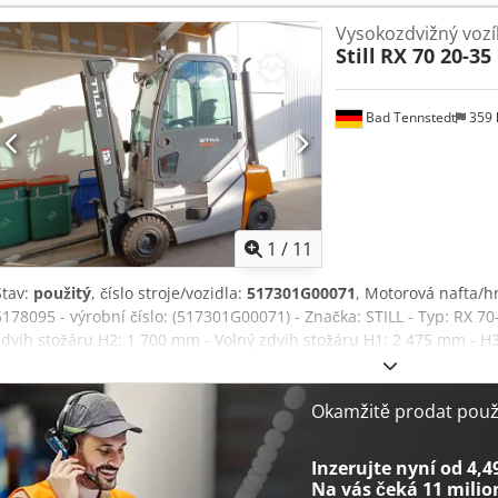
prodejní cena: 18.950,-- netto Csdop Dulvopfx Agvjha Možnost levn
Vysokozdvižný vozík
Still
RX 70 20-35
Bad Tennstedt
359
1
/
11
Stav:
použitý
, číslo stroje/vozidla:
517301G00071
, Motorová nafta/hn
5178095 - výrobní číslo: (517301G00071) - Značka: STILL - Typ: RX 70
zdvih stožáru H2: 1 700 mm - Volný zdvih stožáru H1: 2 475 mm - H3
Maximální výška stožáru H4: 4 500 mm - Vidlicový vozík: #Int. bočn
- Pneumatiky: Supelelastik - Stříška: Kabina - Popis: Zvýšená kabina
textilní potah - Pomocný hydraulický systém: jednoduchý pro NiHo -
Okamžitě prodat použi
naftu - Výfukový systém: Vysoký výfuk, Eberspächer - Vzduchový fil
perforovanou deskou - Hydraulické ovládání: Hydraulický systém: m
Inzerujte nyní od 4,4
Jediný pedál - Světlo zpětného chodu: LED, na FSD, nahoře, vpravo -
Na vás čeká
11 milio