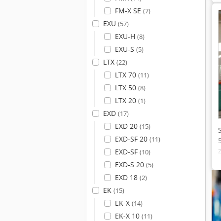
FM-X SE
(7)
EXU
(57)
EXU-H
(8)
EXU-S
(5)
LTX
(22)
LTX 70
(11)
LTX 50
(8)
LTX 20
(1)
EXD
(17)
EXD 20
(15)
EXD-SF 20
(11)
EXD-SF
(10)
EXD-S 20
(5)
EXD 18
(2)
EK
(15)
EK-X
(14)
EK-X 10
(11)