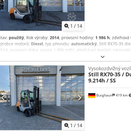
1
/
14
Stav:
použitý
, Rok výroby:
2014
, provozní hodiny:
1 986 h
, zdvihová
výrobce motorů:
Diesel
, typ převodu:
automatický
, Still RX70-35 di
2014, provozní doba: pouze 1 986 mth!, předchozí majitel: německé o
zdvihací výška: 3 500 mm, duplexní stožár, klimatizace, hydraulický
motor: [42 kW/57 k], hmotnost: 4 994 kg, velmi dobrý stav!, ihned p
Vysokozdvižný vozí
připravíme nabídku financování nebo leasingu. Pan Mihm (tel.) vám
Still
RX70-35 / Du
na našich webových stránkách. Změny a předchozí prodej vyhrazen
9.214h / SS
Další informace = Nosnost: 3 500 kg Pro další informace kontaktujte
Burghaun
419 km
1
/
14