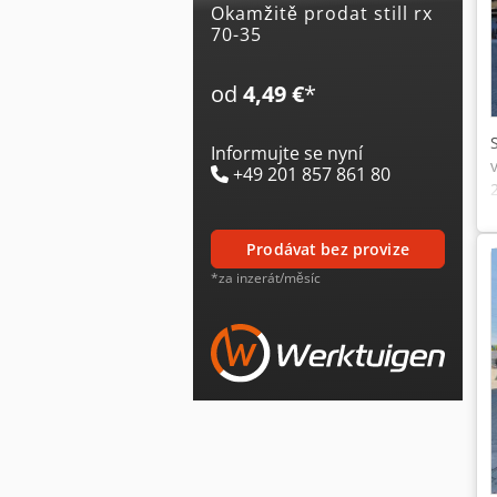
Okamžitě prodat still rx
70-35
od
4,49 €
*
Informujte se nyní
+49 201 857 861 80
prodávat bez provize
*za inzerát/měsíc