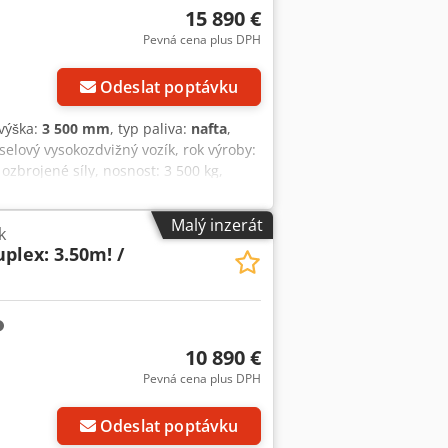
15 890 €
Pevná cena plus DPH
Odeslat poptávku
 výška:
3 500 mm
, typ paliva:
nafta
,
eselový vysokozdvižný vozík, rok výroby:
zbrojené síly, nosnost: 3 500 kg,
 boční posuv, plná kabina, dieselový
řipraven k použití! Na přání vám
Malý inzerát
k
 rád poradí. Další informace naleznete
plex: 3.50m! /
y! Chjdpfezpdkpox Agvea Kabina =
 Tobias Eberta.
10 890 €
Pevná cena plus DPH
Odeslat poptávku