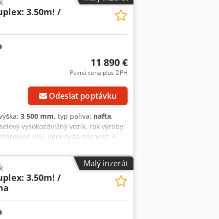
k
plex: 3.50m! /
11 890 €
Pevná cena plus DPH
Odeslat poptávku
 výška:
3 500 mm
, typ paliva:
nafta
,
eselový vysokozdvižný vozík, rok výroby:
zbrojené síly, jmenovitá nosnost: 3
řední nápravě, délka vidlic: 2 400 mm,
0 kW/41 PS], hmotnost: 5 034 kg, ve
Malý inzerát
k
nabídku leasingu nebo financování.
plex: 3.50m! /
ich webových stránkách. Změny a
ima
informace = Nosnost: 3 500 kg Stavební