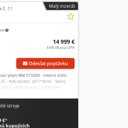
ého dodání!
Malý inzerát
 č. 11
 km
14 999 €
EXW VB plus DPH
Odeslat poptávku
ací plyn) BM 573200 - Interní číslo:
-25 - Rok výroby: 2017 NiHo - Volný
 Volný zdvih stožáru: 3 690 mm -
í posuv, 1040 mm, 2A - Vidlice: 2000 mm
 - Sedadlo řidiče: MSG 65 Exklusiv PLUS
 Palivový systém: 58litrová nádrž na
té stroje
trační systém: Suchý s předskrápěním a
inipáka (4 páky) - Ovládání pohonu:
9 €
*
 Osvětlení: LED, normální, bez MK -
nů kupujících