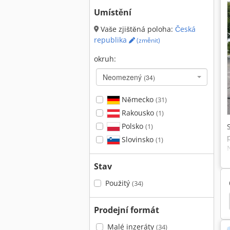
Umístění
Vaše zjištěná poloha:
Česká
republika
(změnit)
okruh:
Neomezený
(34)
Německo
(31)
Rakousko
(1)
Polsko
(1)
Slovinsko
(1)
Stav
Použitý
(34)
Hyster H8.0Fts
Hyster H2.0Fts
Hyster P1.8
Prodejní formát
Malé inzeráty
(34)