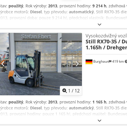
Stav:
použitý
, Rok výroby:
2013
, provozní hodiny:
9 214 h
, zdvihová
výrobce motorů:
Diesel
, typ převodu:
automatický
, Still RX70-35 di
2013, provozní doba: pouze 9 214 h!, předchozí vlastník: Bundesweh
500 kg, zdvihací výška: 3 500 mm, duplexní stožár, dvojitá kola na p
hydraulický boční posuv, kompletně uzavřená kabina, dieselový moto
Vysokozdvižný vozí
velmi dobrém stavu, ihned k nasazení! Chjdpfxozpdkis Agvsa Na v
Still
RX70-35 / D
leasingu nebo financování. Pan Mihm (tel.) Vám rád poradí. Další 
1.165h / Drehge
stránkách. Změny a předchozí prodej vyhrazeny! Kabina, možnost p
3 500 kg Pro více informací kontaktujte pana Tobiase Eberta.
Burghaun
419 km
1
/
12
Stav:
použitý
, Rok výroby:
2013
, provozní hodiny:
1 165 h
, zdvihová
výrobce motorů:
Diesel
, typ převodu:
automatický
, Still RX70-35 di
2013, provozní hodiny: pouze 1 165 h!, předchozí majitel: Bundeswe
zdvihová výška: 3 500 mm, duplexní stožár, hydraulický boční posuv,
plná kabina, vznětový motor: [30 kW / 41 HP], délka vidlic: 1 800 m