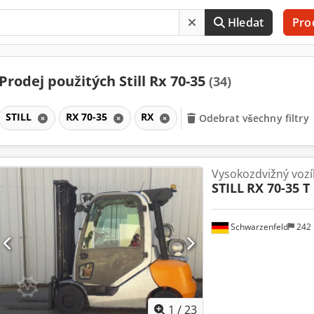
Hledat
Pro
Prodej použitých Still Rx 70-35
(34)
STILL
RX 70-35
RX
Odebrat všechny filtry
Vysokozdvižný vozí
STILL
RX 70-35 T
Schwarzenfeld
242
1
/
23