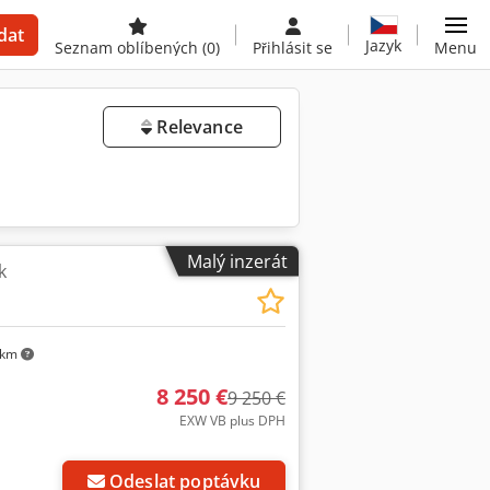
dat
Jazyk
Seznam oblíbených
(0)
Přihlásit se
Menu
Relevance
Malý inzerát
k
 km
8 250 €
9 250 €
EXW VB plus DPH
Odeslat poptávku