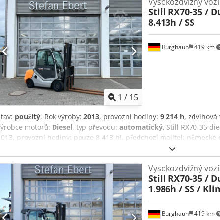
Vysokozdvižný vozí
Still
RX70-35 / Du
8.413h / SS
Burghaun
419 km
1
/
15
Stav:
použitý
, Rok výroby:
2013
, provozní hodiny:
9 214 h
, zdvihová
výrobce motorů:
Diesel
, typ převodu:
automatický
, Still RX70-35 di
2013, provozní hodiny: pouze 8 413 h!, předchozí majitel: německé o
500 kg, zdvihací výška: 3 500 mm, duplexní stožár, dvojitá kola na p
hydraulický boční posuv, plně uzavřená kabina, dieselový motor: [3
Vysokozdvižný vozí
velmi dobrém stavu, ihned k použití! Na požádání Vám připravíme 
Still
RX70-35 / Du
Pan Mihm (tel.) Vám rád poradí. Další informace naleznete na naš
1.986h / SS / Kl
předchozí prodej vyhrazeny! Cedjzpdk Ajpfx Agvjha Kabina = Další 
výška: 250 cm Pro více informací kontaktujte pana Tobiase Eberta.
Burghaun
419 km