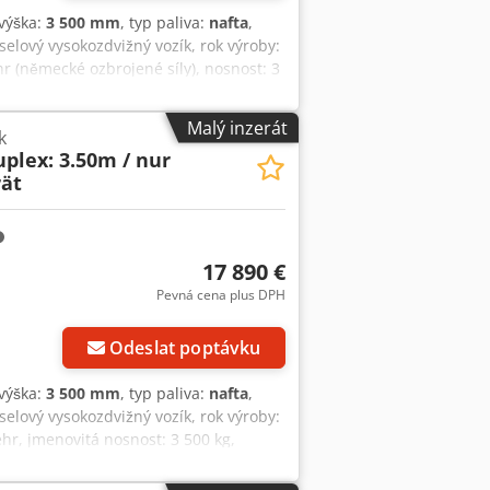
 výška:
3 500 mm
, typ paliva:
nafta
,
eselový vysokozdvižný vozík, rok výroby:
r (německé ozbrojené síly), nosnost: 3
řední nápravě, délka vidlic: 2 400 mm,
r [30 kW/41 k], hmotnost: 4 666 kg, ve
Malý inzerát
k
yžádání Vám připravíme nabídku
uplex: 3.50m / nur
informace naleznete na našich webových
rät
ronájmu = Další informace = Nosnost:
17 890 €
Pevná cena plus DPH
Odeslat poptávku
 výška:
3 500 mm
, typ paliva:
nafta
,
eselový vysokozdvižný vozík, rok výroby:
hr, jmenovitá nosnost: 3 500 kg,
 otočné zařízení, 3. hydraulický okruh,
m, hmotnost: 4 921 kg, ihned připraven