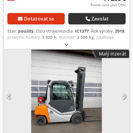
Pevná cena plus DPH
Dotazovat se
Zavolat
Stav:
použitý
, číslo stroje/vozidla:
IC1377
, Rok výroby:
2018
,
provozní hodiny:
3 920 h
, nosnost:
2 500 kg
, zdvihová
výška:
3 170 mm
, typ paliva:
nafta
, typ stožáru:
simplex
,
stavební výška:
2 275 mm
, Vybavení:
kabina
, 5214262
Malý inzerát
Sériové číslo: 517382J00062 Djdpjzp Uabjfx Aafekr