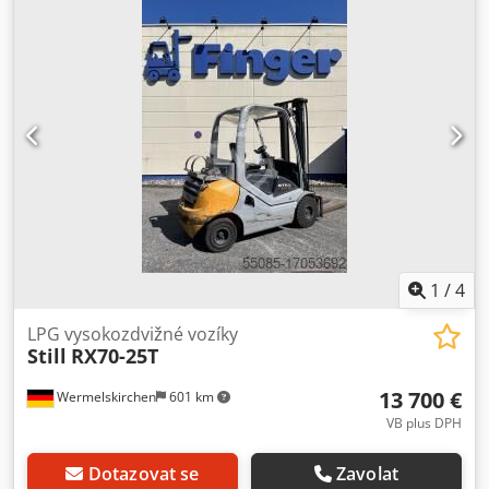
nákladu: 500 Třída ISO: třída ISO 3 = 2 500 - 4 999 kg Typ
stožáru: Standardní Technický stav: dobrý Typ předních
pneumatik: Superelastické Dedpfx Aaeu D Rhfsfekr Stav
předních pneumatik: 0 - 20% Zadní pneumatiky Typ:
Superelastické Stav zadních pneumatik: 20 - 40 % Boční
řazení, 3. ventil, zadní pracovní světla, přední pracovní
světla, plná kabina,
1
/
4
LPG vysokozdvižné vozíky
Still
RX70-25T
13 700 €
Wermelskirchen
601 km
VB plus DPH
Dotazovat se
Zavolat