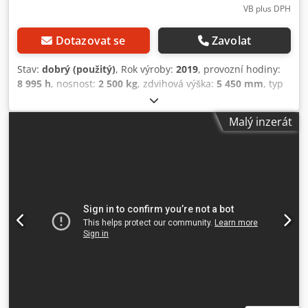
VB plus DPH
Dotazovat se
Zavolat
Stav:
dobrý (použitý)
, Rok výroby:
2019
, provozní hodiny:
8 995 h
, nosnost:
2 500 kg
, zdvihová výška:
5 450 mm
, typ
paliva:
nafta
, typ stožáru:
triplex
, stavební výška:
2 500
mm
, Still RX 70-25 Triplo 545 Freelift/Boční posuv / 4. a 5.
Malý inzerát
funkce, diesel, 2019 Video lze zaslat přes Whatsapp. Stálá
zásoba, viz webové stránky. Ceny jsou EXW Nuland. Van de
Wert Trading B.V. má proměnlivé zásoby strojů, nákladních
automobilů, přívěsů a příslušenství. Dkodpfx Aeymygioafer
Veškeré naše dodávky jsou za obchodní ceny, v
podmínkách AS-IS, bez záruky. (viz naše všeobecné
obchodní podmínky) Pro prohlídku a/nebo zkušební jízdu
si můžete nezávazně sjednat schůzku. Prosíme, zavolejte
předem, nejsme stále přítomni. Van de Wert Trading B.V.
Bedrijfsstraat 3 5391 LR Nuland