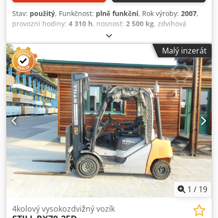
Stav:
použitý
, Funkčnost:
plně funkční
, Rok výroby:
2007
,
provozní hodiny:
4 310 h
, nosnost:
2 500 kg
, zdvihová
výška:
3 700 mm
, typ paliva:
plyn
, typ stožáru:
simplex
,
stavební výška:
2 460 mm
, délka vidlic:
1 200 mm
, typ
Malý inzerát
pohonu:
Treibgas
, Plynový vysokozdvižný vozík Typ stožáru:
standardní Převodovka: hydrostatická Technický stav:
běžný Přední pneumatiky typ: superelastické Stav předních
pneumatik: 60 - 80 % Zadní pneumatiky typ: superelastické
Stav zadních pneumatik: 40 - 60 % Dkjdpfx Asukq U Rjafjr
1
/
19
4kolový vysokozdvižný vozík