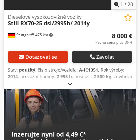
1
/
20
Dieselové vysokozdvižné vozíky
Still
RX70-25 dsl/2995h/ 2014y
8 000 €
Stuttgart
475 km
Pevná cena plus DPH
Dotazovat se
Zavolat
Stav:
použitý
, číslo stroje/vozidla:
A-IC1351
, Rok výroby:
2014
, provozní hodiny:
2 995 h
, nosnost:
2 500 kg
, zdvihová
výška:
4 590 mm
, těžiště nákladu:
500 mm
, typ paliva:
nafta
, typ stožáru:
simplex
, stavební výška:
2 925 mm
,
Vybavení:
kabina
, 5225319 Sériové číslo: 517322E00148
Dkedpfxjzp Uauo Aafer Možná mezinárodní přeprava / K
dispozici je mezinárodní doprava.
Inzerujte nyní od 4,49 €
*