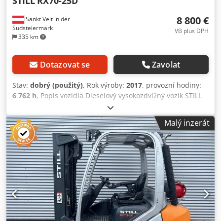
STILL
RX70-25D
8 800 €
Sankt Veit in der
Südsteiermark
VB plus DPH
335 km
Dotazovat se
Zavolat
Stav:
dobrý (použitý)
, Rok výroby:
2017
, provozní hodiny:
6 762 h
, Popis vozidla Dieselový vysokozdvižný vozík STILL
RX70-25D Rok výroby: 2017 Dle počítadla: 6 762 motohodin
Nosnost: 2,5 t Stavební výška: 2,47 m Zdvižná výška: 3,67 m
Malý inzerát
Motor VW, 30 kW - Duplex volný výhled stožár - Boční
posuv vidlic Dodpfoxcwl Tjx Aafskr - Ochranná mříž
nákladu - 4. hydraulický ventil - Polokabina - Pracovní
světlomety - Originální lak - Dobrý stav pneumatik - Ihned
provozuschopný Prodejní cena: 8 800,-- netto Možné také
levné dodání!