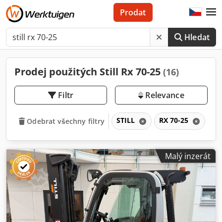
Prodat
Hledat
Prodej použitých Still Rx 70-25
(16)
Filtr
Relevance
STILL
RX 70-25
R
Odebrat všechny filtry
Malý inzerát