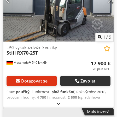
1
/
9
LPG vysokozdvižné vozíky
Still
RX70-25T
17 900 €
Meschede
540 km
VB plus DPH
Dotazovat se
Zavolat
Stav:
použitý
, Funkčnost:
plně funkční
, Rok výroby:
2016
,
provozní hodiny:
4 750 h
, nosnost:
2 500 kg
, zdvihová
výška:
4 170 mm
, volný zdvih:
150 mm
, typ paliva:
plyn
,
typ stožáru:
simplex
, stavební výška:
2 750 mm
, typ
Malý inzerát
pohonu:
Treibgas
, vysokozdvižný vozík na LPG Těžiště