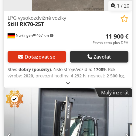
1
/
20
LPG vysokozdvižné vozíky
Still
RX70-25T
11 900 €
Nürtingen
467 km
Pevná cena plus DPH
Dotazovat se
Zavolat
Stav:
dobrý (použitý)
, číslo stroje/vozidla:
17089
, Rok
výroby:
2020
, provozní hodiny:
4 292 h
, nosnost:
2 500 kg
,
zdvihová výška:
4 590 mm
, volný zdvih:
1 790 mm
, těžiště
nákladu:
500 mm
, typ paliva:
plyn
, typ stožáru:
duplex
,
Malý inzerát
stavební výška:
2 925 mm
, délka vidlic:
1 200 mm
, velikost
přední pneumatiky:
23x9-10
, velikost zadní pneumatiky:
21x8-9
, celková hmotnost:
4 312 kg
, Vybavení:
kabina
,
5145342 Dedpfx Aozfd T Aoafskr Sériové číslo:
517401X00014