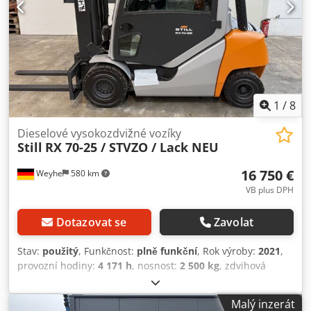
1
/
8
Dieselové vysokozdvižné vozíky
Still
RX 70-25 / STVZO / Lack NEU
16 750 €
Weyhe
580 km
VB plus DPH
Dotazovat se
Zavolat
Stav:
použitý
, Funkčnost:
plně funkční
, Rok výroby:
2021
,
provozní hodiny:
4 171 h
, nosnost:
2 500 kg
, zdvihová
výška:
3 680 mm
, typ paliva:
nafta
, typ stožáru:
simplex
,
stavební výška:
2 480 mm
, délka vidlic:
1 200 mm
, typ
Malý inzerát
pohonu:
Diesel
, Dieselový vysokozdvižný vozík Typ stožáru: