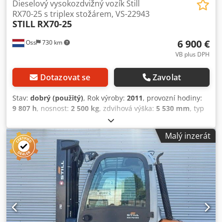
Dieselový vysokozdvižný vozík Still
RX70-25 s triplex stožárem, VS-22943
STILL
RX70-25
6 900 €
Oss
730 km
VB plus DPH
Dotazovat se
Zavolat
Stav:
dobrý (použitý)
, Rok výroby:
2011
, provozní hodiny:
9 807 h
, nosnost:
2 500 kg
, zdvihová výška:
5 530 mm
, typ
paliva:
nafta
, typ stožáru:
triplex
, stavební výška:
2 475
mm
, pohotovostní hmotnost:
4 148 kg
, najeté kilometry:
Malý inzerát
9 807 km
, Dieselový třísloupový vysokozdvižný vozík. Rok
výroby 2011. Značka Still (Německo). Nosnost 2 500 kg.
Výška zdvihu 5 530 mm. Průjezdová výška 2 475 mm.
Vybaven bočním posuvem a rozšiřovačem vidlic. Délka
vidlic 1 800 mm. Podívejte se na video na YouTube!
Dkedpfszg I Hcox Aafsr