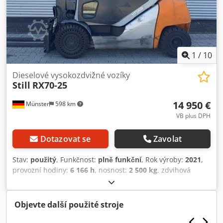
1
/
10
Dieselové vysokozdvižné vozíky
Still
RX70-25
14 950 €
Münster
598 km
VB plus DPH
Dotazovat se
Zavolat
Stav:
použitý
, Funkčnost:
plně funkční
, Rok výroby:
2021
,
provozní hodiny:
6 166 h
, nosnost:
2 500 kg
, zdvihová
výška:
3 670 mm
, typ paliva:
nafta
, typ stožáru:
teleskopický
, stavební výška:
2 525 mm
, šířka nosiče vidlic:
1 150 mm
, délka vidlic:
1 200 mm
, typ pohonu:
Diesel
,
Objevte další použité stroje
Dieselový vysokozdvižný vozík Těžiště: 500 mm ISO třída:
ISO třída 2 = 1.000 – 2.500 kg Typ stožáru: Teleskopický