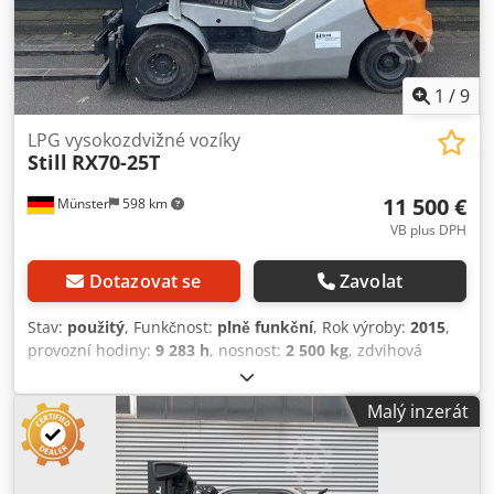
1
/
9
LPG vysokozdvižné vozíky
Still
RX70-25T
11 500 €
Münster
598 km
VB plus DPH
Dotazovat se
Zavolat
Stav:
použitý
, Funkčnost:
plně funkční
, Rok výroby:
2015
,
provozní hodiny:
9 283 h
, nosnost:
2 500 kg
, zdvihová
výška:
4 590 mm
, volný zdvih:
1 400 mm
, typ paliva:
plyn
,
typ stožáru:
triplex
, stavební výška:
2 180 mm
, délka vidlic:
Malý inzerát
1 400 mm
, pohotovostní hmotnost:
3 979 kg
, typ pohonu:
Treibgas
, vysokozdvižný vozík na LPG Těžiště nákladu: 500
Třída ISO: třída ISO 2 = 1 000 - 2 500 kg Typ stožáru: Triplex
Převodovka: Elektromechanická Stav: Připraven k použití a