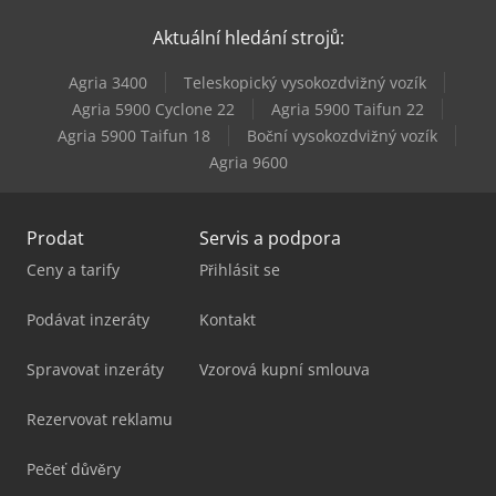
Still Rx 70-30
Aktuální hledání strojů:
Still Rx 70-35
Agria 3400
Teleskopický vysokozdvižný vozík
Still Rx 70-40
Agria 5900 Cyclone 22
Agria 5900 Taifun 22
Agria 5900 Taifun 18
Boční vysokozdvižný vozík
Still Sxh 20
Agria 9600
Prodat
Servis a podpora
Ceny a tarify
Přihlásit se
Podávat inzeráty
Kontakt
Spravovat inzeráty
Vzorová kupní smlouva
Rezervovat reklamu
Pečeť důvěry