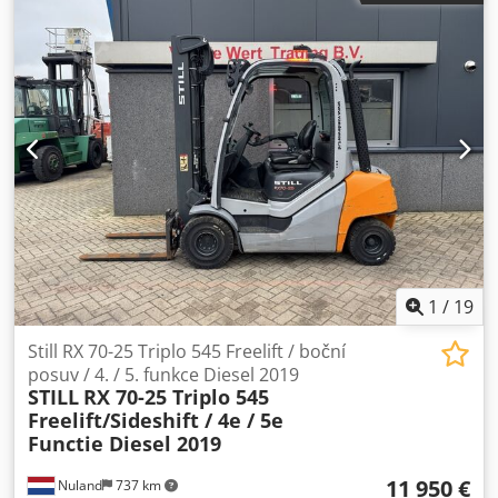
standardní Převodovka: automatická Stav: repasovaný bez
záruky Technický stav: velmi dobrý Přední pneumatiky typ:
superelastik Stav předních pneumatik: 60 - 80 % Zadní
pneumatiky typ: superelastik Stav zadních pneumatik: 40 -
60 % Popis: Cena zahrnuje novou UVV kontrolu, nové
lakování a servis klimatizace. Rádi pro vás zajistíme cenově
výhodnou dopravu. Leasing s možností odkupu je obecně
možný! Jsme oficiálním partnerem společnosti
Jungheinrich. Dksdpfxjy Dwfxe Aafer Boční posuv, 3. ventil,
pracovní světlomety vzadu, pracovní světlomety vpředu,
topení, schválení STVZO, celokabina, klimatizace, CE
certifikát, mini páka.
1
/
19
Still RX 70-25 Triplo 545 Freelift / boční
posuv / 4. / 5. funkce Diesel 2019
STILL
RX 70-25 Triplo 545
Freelift/Sideshift / 4e / 5e
Functie Diesel 2019
11 950 €
Nuland
737 km