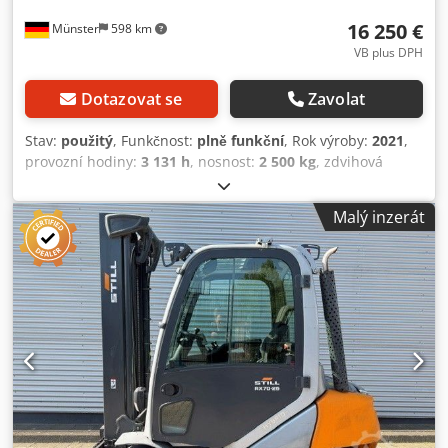
16 250 €
Münster
598 km
VB plus DPH
Dotazovat se
Zavolat
Stav:
použitý
, Funkčnost:
plně funkční
, Rok výroby:
2021
,
provozní hodiny:
3 131 h
, nosnost:
2 500 kg
, zdvihová
výška:
3 670 mm
, typ paliva:
nafta
, typ stožáru:
teleskopický
, stavební výška:
2 525 mm
, šířka nosiče vidlic:
Malý inzerát
1 150 mm
, délka vidlic:
1 350 mm
, pohotovostní hmotnost:
4 494 kg
, typ pohonu:
Diesel
, Dieselový vysokozdvižný vozík
Těžiště: 600 mm ISO třída: ISO třída 2 = 1 000 - 2 500 kg Typ
stožáru: teleskopický Převodovka: elektromechanická Stav:
provozuschopný a plně funkční Technický stav: velmi dobrý
Typ pneumatik vpředu: superelastické Velikost předních
pneumatik: 23x9-10 Typ pneumatik vzadu: superelastické
Velikost zadních pneumatik: 21x8-9 Popis: Kromě tohoto
zařízení nabízíme také další vysokozdvižné vozíky a
skladovou techniku. Naše stroje jsou dílensky a dle
FEM4.004 prověřené. Kontaktujte nás e-mailem nebo