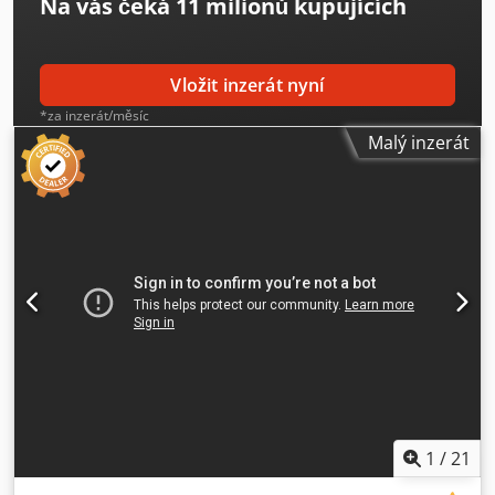
Na vás čeká
11 milionů kupujících
Vložit inzerát nyní
*za inzerát/měsíc
Malý inzerát
1
/
21