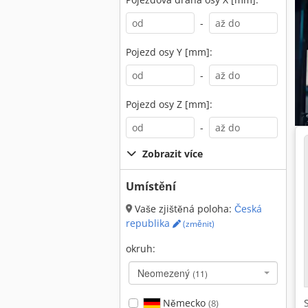
-
Pojezd osy Y [mm]:
-
Pojezd osy Z [mm]:
-
Zobrazit více
Umístění
Vaše zjištěná poloha:
Česká
republika
(změnit)
okruh:
Neomezený
(11)
Německo
(8)