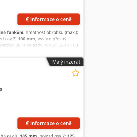
Informace o ceně
lně funkční
, hmotnost obrobku (max.):
zd osy Z:
100 mm
, Vysoce přesný
výroby: 2014 Pojezdy (X/Y/Z): 220 x 160
 80 mm Průměr drátu od 0,07 mm do 0,20
 rozměry obrobku: 300 x 200 x 80 mm
Malý inzerát
JOGGER pro pohodlné nastavování
T
ní AGIEVISION Včetně AGIESETUP 3D
í mezi dvěma průměry drátu Rozměry
oj je po obdržení objednávky našimi
i stroj uvedeme do provozu přímo u Vás
Informace o ceně
áha osy X:
185 mm
, pojezd osy Y:
125