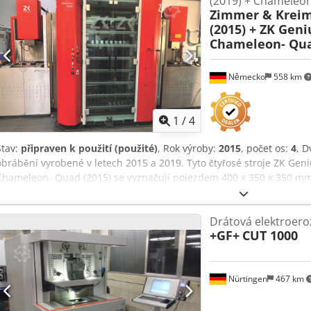
(2019) + Chameleo
Zimmer & Krei
(2015) + ZK Geni
Chameleon- Qua
Německo
558 km
1
/
4
Stav:
připraven k použití (použité)
, Rok výroby:
2015
, počet os:
4
, D
obrábění vyrobené v letech 2015 a 2019. Tyto čtyřosé stroje ZK Geni
Chameleon- Quad (2015) se vyznačují pojezdem 400 x 350 x 350 m
který pojme obrobky o hmotnosti až 700 kg. Obsahuje řízenou osu C 
systémem CO/2 Kraft & Bauer. Zvažte možnost zakoupení tohoto drá
Drátová elektroeroz
Genius 700 (2015) + ZK Genius 700 (2019) + Chameleon- Quad (2015).
+GF+
CUT 1000
1x ZK Genius 700 (2015) - 22 056 hodin Crodpfx Apjyip Arsiof • 1x ZK
Velikost stolu: 575 x 500 mm • Maximální hmotnost obrobku: 700 kg 
C a rotační vřeteno • Modul C (pro karbid, PCD nebo obtahování) • 
Nürtingen
467 km
povrchu) Přídavné vybavení • Hasicí systém CO/2 Kraft & Bauer • Od
erozi dráhy • 1x Chameleon Quad (2015) automatizace: • 176 slotů pr
nakládací zásuvkou • Dvojitý rotační chapadlo pro Erowa ITS • Jed