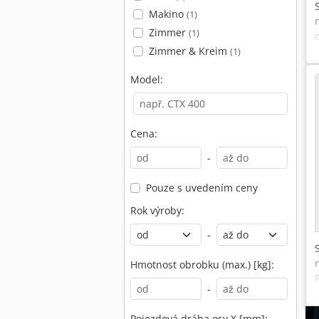
Makino
(1)
Zimmer
(1)
Zimmer & Kreim
(1)
Model:
Cena:
-
Pouze s uvedením ceny
Rok výroby:
-
Hmotnost obrobku (max.) [kg]:
-
Pojezdová dráha osy X [mm]: