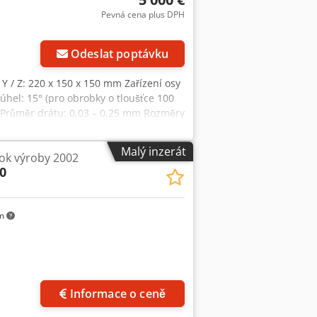
Pevná cena plus DPH
Odeslat poptávku
 Y / Z: 220 x 150 x 150 mm Zařízení osy
úhel: 15° (pro obrobky o tloušťce 100
) Průměr drátu: 0,03 – 0,25 mm Rozměry
 Volz, výrobce obráběcích strojů
Malý inzerát
ok výroby 2002
0
km
Informace o ceně