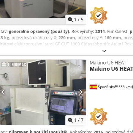
1
/
5
Stav:
generálně opravený (použitý)
, Rok výroby:
2014
, Funkčnost:
p
35 kg
, pojezdová dráha osy X:
220 mm
, pojezd osy Y:
160 mm
, poje
drátový elektroerozivní stroj GF CUT 1000 Cjdpszbbpnjfx Apierf Rok 
x 100 mm Pojezdy (U/V): +/- 40 mm Max. kuželovitost: 3° při výšce
mm Nejlepší dosažitelná povrchová úprava: Ra=0,08 µm Maximální
Makino U6 HEAT
Maximální hmotnost obrobku: 35 kg Včetně ručního ovladače AGIE
Makino
U6 HEA
stroje 15" LCD barevný monitor s výsuvnou klávesnicí a myší Říze
Včetně dvoudrátového systému AGIEDUO pro automatické přepínán
stroje: 1400 mm x 1900 mm x 1970 mm Hmotnost stroje: 2700 kg Str
Španělsko
558 km
specialisty vyčištěn, generálně opraven a důkladně otestován. Rád
a zaškolíme Vás v ovládání i obsluze stroje.
1
/
7
Stav:
připraven k použití (použité)
, Rok výroby:
2016
, pojezdová dr