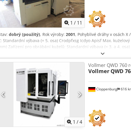
1
/
11
Stav:
dobrý (použitý)
, Rok výroby:
2001
, Pohyblivé dráhy v osách X /
Z: Standardní výbava (= 5. osa) Crodpfxsg Icdyo Apisf Max. kuželový 
mm) Zařízení pro obrábění kuželů: Standardní výbava (= 3. a 4. osa
D x Š x V: 1900 x 2345 x 2060 mm Hmotnost stroje: 3000 kg Siegfried
Rüschebrinkstr. 151-153 44143 Dortmund - Wambel
Vollmer QWD 760 r
Vollmer
QWD 76
Cloppenburg
616 
1
/
4