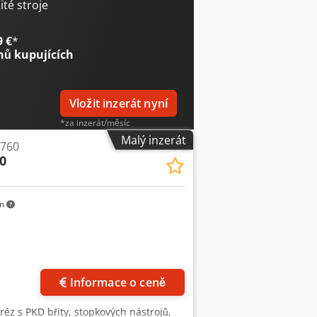
 nástrojů: 250 mm Maximální hmotnost
té stroje
 osy W: 200 mm Rozsah otáčení osy A:
80 - 2000 ot/min Rozměry (D x Š x V):
9 €
*
50 Hz / 4,5 kW Barva: tyrkysová RAL
nů kupujících
Vložit inzerát nyní
*za inzerát/měsíc
Malý inzerát
 760
0
km
Informace o ceně
éz s PKD břity, stopkových nástrojů,