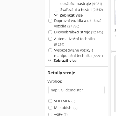
obráběcí nástroje
(4 081)
Svařování a řezání
(2 542)
Zobrazit více
Dopravní vozidla a užitková
vozidla
(27 786)
Dřevoobráběcí stroje
(12 145)
Automatizační technika
(9 214)
Vysokozdvižné vozíky a
manipulační technika
(8 991)
Zobrazit více
Detaily stroje
Výrobce:
VOLLMER
(5)
Mitsubishi
(2)
+GF+
(1)