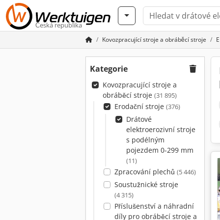
Česká republika
Kovozpracující stroje a obráběcí stroje
E
Kategorie
Kovozpracující stroje a
obráběcí stroje
(31 895)
Erodační stroje
(376)
Drátové
elektroerozivní stroje
s podélným
pojezdem 0-299 mm
(11)
Zpracování plechů
(5 446)
Soustužnické stroje
(4 315)
Příslušenství a náhradní
díly pro obráběcí stroje a