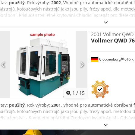
Stav:
použitý
, Rok výroby:
2002
, Vhodné pro automatické obrábění 
nástrojů, kotoučových nástrojů jako jsou pily, frézy apod. dle meto
obrábění. Příslušenství: Plné krytování Chladící agregát pro dielekt
Odsávání Měřící sonda Strojní lampa Automatické centrální mazání 
Max. vnější průměr frézy: 250 mm Max. délka břitu: 260 mm Průměr
2001 Vollmer QWD 
Max. vnější průměr kotoučového nástroje: 250 mm Max. hmotnost ná
Vollmer
QWD 76
Pojezd osy Y: 300 mm Pojezd osy W: 200 mm Kužel pro osu A: ISO 50
Zástavbové rozměry stroje: 2535 x 2200 x 2220 mm Hmotnost cca: 450
Barva: šedá RAL 7045/7047 Codpfx Apsylby Isierf
Cloppenburg
616 
1
/
15
Stav:
použitý
, Rok výroby:
2001
, Vhodné pro automatické obrábění 
nástrojů, kotoučových nástrojů jako jsou pily, frézy apod. metodou 
Příslušenství: - Kompletní opláštění Credoyzm Iwspfx Apisf - Odsává
klávesnice - Automatické centrální mazání - Automatický hasicí systé
Maximální vnější průměr frézy: 250 mm Maximální délka břitu: 200