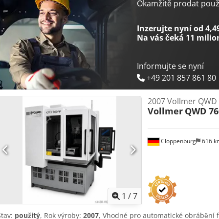
250 mm Délka břitu: 200 mm Maximální vnější průměr kotoučových
Okamžitě prodat použi
nástroje: 20 kg Pohyby osy X: 220 mm Pohyby osy Y: 300 mm Pohyby
60° Upínací kužel osy A: ISO 40 Rozsah natáčení osy E: 120° Otáčky: 
Inzerujte nyní od 4,4
2235 x 2630 x 2130 mm Hmotnost: cca 4500 kg Připojení: cca 400 V / 
Na vás čeká
11 milio
5021 / světle šedá RAL 9002
Informujte se nyní
+49 201 857 861 80
2007 Vollmer QWD
Vollmer
QWD 76
Cloppenburg
616 
1
/
7
Stav:
použitý
, Rok výroby:
2007
, Vhodné pro automatické obrábění fr