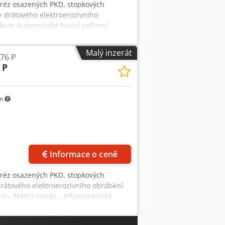
fréz osazených PKD, stopkových
dy drátového elektroerozivního
rikum Automatické hasicí zařízení
Držák obrobků ISO50 Měřicí trn Koník
 stopkového nástroje: 10 - 250 mm
Malý inzerát
76 P
stroje: 20 kg Pojezd osy X: 275 mm
 P
 Rozsah natočení osy E: 180°
0 kg Příkon: 4,5 kW (400 V / 50 Hz)
km
Informace o ceně
fréz osazených PKD, stopkových
drátového elektroerozivního obrábění.
ní - Měřící sonda - Alfanumerická
m - Chladící zařízení - Měřicí trn
 mm Průměr stopkového nástroje: 10 -