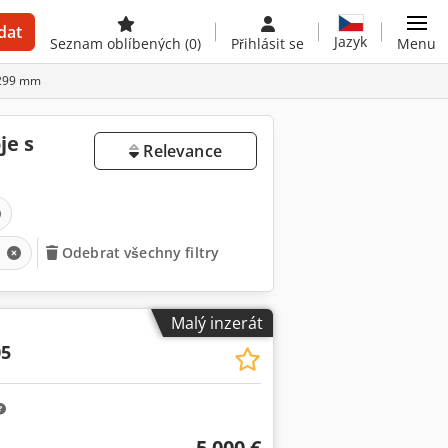
dat
Jazyk
Seznam oblíbených
(0)
Přihlásit se
Menu
-299 mm
je s
Relevance
m
Odebrat všechny filtry
Malý inzerát
05
5 000 €