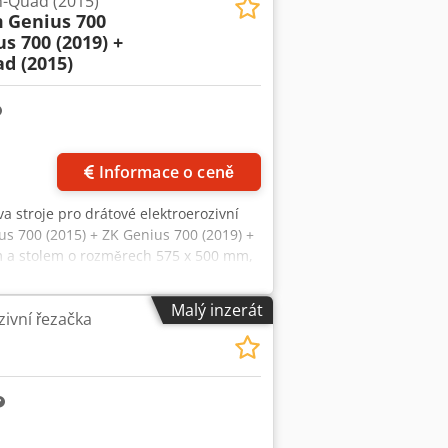
n-Quad (2015)
m
Genius 700
us 700 (2019) +
d (2015)
Informace o ceně
va stroje pro drátové elektroerozivní
us 700 (2015) + ZK Genius 700 (2019) +
m a stolem o rozměrech 575 x 500 mm,
a rotační vřeteno spolu s hasicím
tového elektroerozivního stroje ZK
Malý inzerát
ivní řezačka
 Pro další informace nás kontaktujte. •
 Genius 700 (2019) - 8 255 hodin •
• Výkon generátoru: 96 A • Řízená osa
Modul O (pro velmi jemnou drsnost
sávací zařízení • Editor CIMCO pro
o elektrody • 9 slotů pro palety UPC s
noduchý chapadlo pro palety UPC