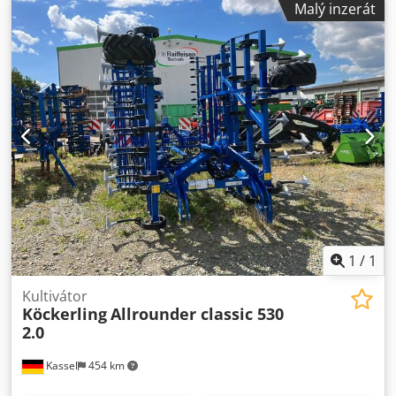
Malý inzerát
krojidlo kotoučové krojidlo D 500 zubaté krytky, 1 pár /
montáž tělesa s Dsdpfx Apet A Udyeqowa
1
/
1
Kultivátor
Köckerling
Allrounder classic 530
2.0
Kassel
454 km