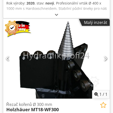
Rok výroby:
2020
, stav:
nový
, Profesionální vrták Ø 400 x
1000 mm s Hardoxschneidem. Stabilní půdní šneky pro náš
dopravce nebo na vyžádání také pro jiné nahrávky. Číslo
položky: MT18-EB-400-1000 Dwsdpfx Apsdf R Rqoqoa
Malý inzerát
1
/
1
Řezač kořenů Ø 300 mm
Holzhäuer
MT18-WF300