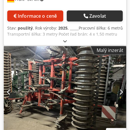
Informace o ceně
Zavolat
Stav:
použitý
, Rok výroby:
2025
, _____Pracovní šířka: 6 metrů
Transportní šířka: 3 metry Počet řad brán: 4 x 1,50 metru
Počet pracovních prvků: 192 Délka pracovního prvku: 540
mm Průměr pracovního prvku: 7 mm Rozteč pracovních
Malý inzerát
prvků: 31,25 mm Počet řad pracovních prvků: 6 Počet
podpěrných kol: 6 Dwedpfx Aozdmuaspqea Skládání: ve 3
částech Tříbodové uchycení, kat. 2 Požadovaný výkon: 51
kW / 70 koní 1 dvouokruhové a 1 jednookruhové ovládací
zařízení Obrázek slouží jako ilustrace. Místo uskladnění:
null