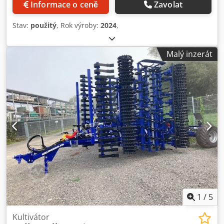
Informace o ceně
Zavolat
Stav:
použitý
, Rok výroby:
2024
,
Malý inzerát
1
/
5
Kultivátor