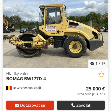
husí noha vyměněny. Včetně osvětlení. Dwodpoy R Tw Rjfx
Apqsa
1
/
15
Hladký válec
BOMAG
BW177D-4
25 000 €
Beveren
808 km
Pevná cena plus DPH
Dotazovat se
Zavolat