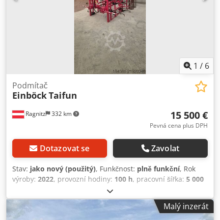
1
/
6
Podmítač
Einböck
Taifun
15 500 €
Ragnitz
332 km
Pevná cena plus DPH
Dotazovat se
Zavolat
Stav:
jako nový (použitý)
, Funkčnost:
plně funkční
, Rok
výroby:
2022
, provozní hodiny:
100 h
, pracovní šířka:
5 000
mm
, pohotovostní hmotnost:
2 190 kg
, Vybavení:
osvětlení
, Einböck lehký kultivátor 5 m. Jako nový, používán
Malý inzerát
pouze 1 rok. Před prodejem budou všechny radličky typu