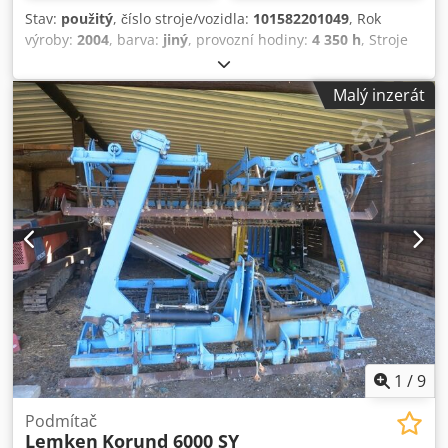
Stav:
použitý
, číslo stroje/vozidla:
101582201049
, Rok
výroby:
2004
, barva:
jiný
, provozní hodiny:
4 350 h
, Stroje
na prodej! Prohlédněte si naše webové stránky pro širokou
nabídku strojů ihned k zakoupení. Máme více možností,
Malý inzerát
než kolik je uvedeno online, proto nás neváhejte kdykoliv
kontaktovat telefonicky nebo e-mailem. Všechny naše
stroje jsou kompletně servisované a prověřené z hlediska
spolehlivosti. Potřebujete fotografie? Kontaktujte nás a
okamžitě je zašleme. Dodpfjzblb Ujx Apqswa Jsme Vám k
dispozici v nizozemštině, angličtině, francouzštině,
němčině, španělštině a ruštině. Objevte naši širokou
nabídku spolehlivých strojů.
1
/
9
Podmítač
Lemken
Korund 6000 SY