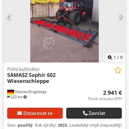
položek příslušenství pro vaši dílnu Chcete-li prodat stroje,
výrobní linky nebo celý svůj podnik, kontaktujte nás. Další
nabídky naleznete na našich webových stránkách.
Prohlídky možné po domluvě. Těšíme se na vaši návštěvu.
Tým Markus Hirsch
1
/
9
Polní kultivátor
SAMASZ
Saphir 602
Wiesenschleppe
2 941 €
Oelsnitz/Erzgebirge
222 km
Pevná cena plus DPH
Dotazovat se
Zavolat
Stav:
použitý
, Rok výroby:
2023
, Loukařský smyk (nepoužitý)