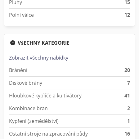
Pluhy
15
Polní válce
12
VšECHNY KATEGORIE
Zobrazit všechny nabídky
Bránění
20
Diskové brány
7
Hloubkové kypřiče a kultivátory
41
Kombinace bran
2
Kypření (zemědělství)
1
Ostatní stroje na zpracování půdy
16