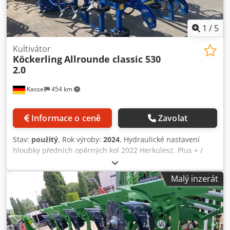
1
/
5
Kultivátor
Köckerling
Allrounde classic 530
2.0
Kassel
454 km
Informace o ceně
Zavolat
Stav:
použitý
, Rok výroby:
2024
, Hydraulické nastavení
hloubky předních opěrných kol 2022 Herkulesz. Plus + /
Dvojitá pružinová sada radliček HM-husí noha /
samostatný nivelátor / STS válec Ø 530 mm / dvojitý zadní
Malý inzerát
zavlačovač STS / osvětlení / 2- až 3-řadý zavlačovač. Dedpfx
Aot A Udtopqjwa