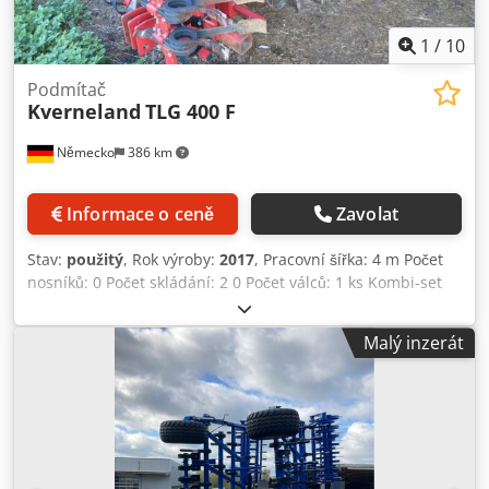
1
/
10
Podmítač
Kverneland
TLG 400 F
Německo
386 km
Informace o ceně
Zavolat
Stav:
použitý
, Rok výroby:
2017
, Pracovní šířka: 4 m Počet
nosníků: 0 Počet skládání: 2 0 Počet válců: 1 ks Kombi-set
pro přípravu osivového lože Kverneland RFCSE Dsdpfxsyv
Iu Uj Apqowa Č. 2185 - Nastavení pracovní hloubky přes
Malý inzerát
trubkový hřeblový válec 450 mm (vpředu nebo uprostřed) -
Max. pracovní hloubka do 14 cm - Hydraulické sklápění -
Spodní závěs kat. II a II - 2x2 řady prutů: - vpředu
45x10mm, vzadu 32x10mm - Trubkový hřeblový válec
450mm (vpředu nebo uprostřed) - Nastavení hloubky
pomocí vřeten - Přítlačné jednotky lze přizpůsobit tlaku -
Drtící válec (krümlerwalze) - Počet prutů: 15 + 31 -