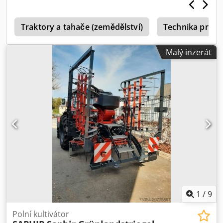
1800/1400/H1265 mm -Hmotnost: 250 kg -Doba dodání:
přibližně 3 týdny
Traktory a tahače (zemědělství)
Technika pro t
Malý inzerát
1
/
9
Polní kultivátor