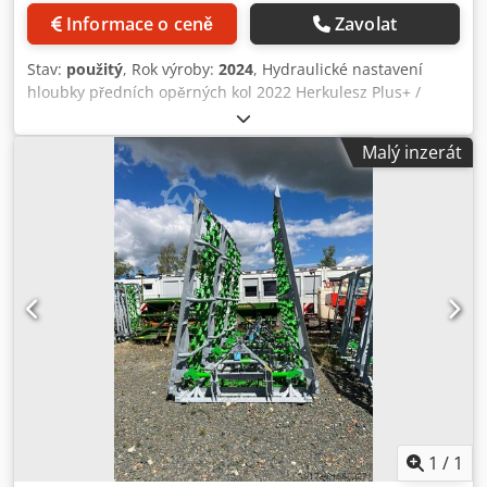
Informace o ceně
Zavolat
Stav:
použitý
, Rok výroby:
2024
, Hydraulické nastavení
hloubky předních opěrných kol 2022 Herkulesz Plus+ /
Dvojitě odpružený radličkový set HM- husí noha, dvojitý
drtící válec Ø 450 mm / Ø35 samostatný nivelátor /
Malý inzerát
následný zavlačovač, dvojitý drtící válec, osvětlení /
Dwsdpfx Aot Dxnlopqja
1
/
1