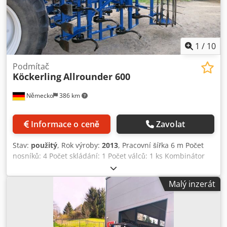
1
/
10
Podmítač
Köckerling
Allrounder 600
Německo
386 km
Informace o ceně
Zavolat
Stav:
použitý
, Rok výroby:
2013
, Pracovní šířka 6 m Počet
nosníků: 4 Počet skládání: 1 Počet válců: 1 ks Kombinátor
na přípravu seťového lože Technické údaje jsou informace
od výrobce nebo provozovatele a jsou pro nás nezávazné.
Malý inzerát
Vyhrazujeme si právo na mezitímní prodej; platí výhradně
naše obchodní a prodejní podmínky. O nás: Dwjdpfx Apsyv
Ixaeqsa přes 400 vlastních strojů skladem více než 15 000
m² skladové plochy, jeřábová kapacita 70 t více než 10 000