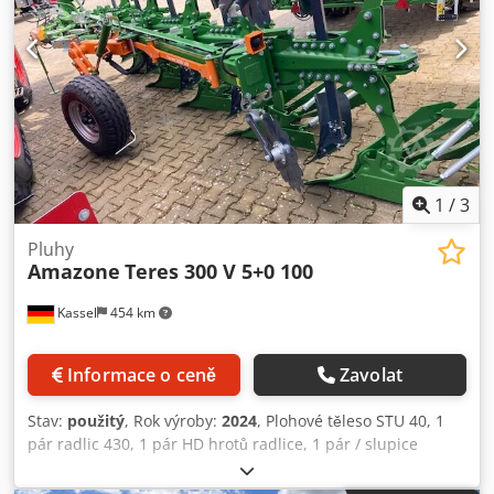
1
/
3
Pluhy
Amazone
Teres 300 V 5+0 100
Kassel
454 km
Informace o ceně
Zavolat
Stav:
použitý
, Rok výroby:
2024
, Plohové těleso STU 40, 1
pár radlic 430, 1 pár HD hrotů radlice, 1 pár / slupice
předradličky pro rámovou výšku 80 pro hydraulické jištění
přetížení předradlička M2, 1 / pár držáků kotoučových