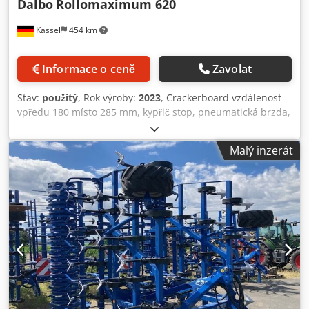
Dalbo
Rollomaximum 620
Kassel
454 km
Informace o ceně
Zavolat
Stav:
použitý
, Rok výroby:
2023
, Crackerboard vzdálenost
vpředu 180 místo 285 mm, kypřič stop, pneumatická brzda,
hřídel / pro zadní válec / Dedpfx Ajr Ty Nzopqowa
Malý inzerát