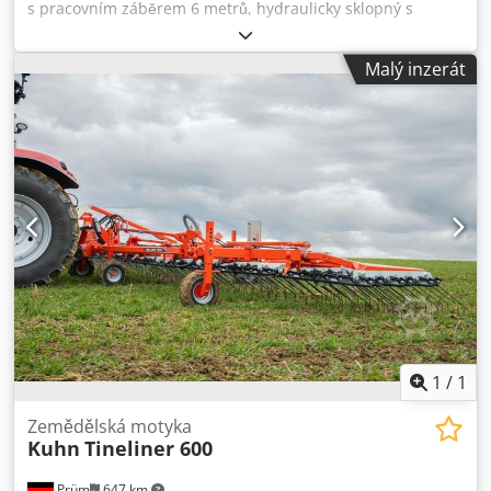
s pracovním záběrem 6 metrů, hydraulicky sklopný s
přídavnými kluzáky pro lepší klouzání. Dwedpfxox Ia T Hj
Apqsa
Malý inzerát
1
/
1
Zemědělská motyka
Kuhn
Tineliner 600
Prüm
647 km