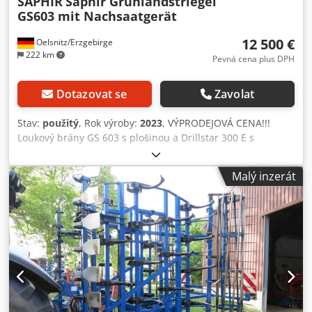
SAPHIR
Saphir Grünlandstriegel
GS603 mit Nachsaatgerät
12 500 €
Oelsnitz/Erzgebirge
222 km
Pevná cena plus DPH
Dotazovat se
Zavolat
Stav:
použitý
, Rok výroby:
2023
, VÝPRODEJOVÁ CENA!!!
Loukový brány GS 603 s plošinou a Drillstar 300 E s
osvětlením Dwjdpfjx Ia S Nex Apqea
Malý inzerát