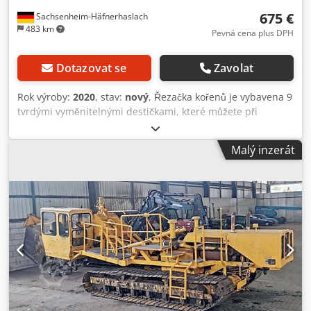
675 €
Sachsenheim-Häfnerhaslach
483 km
Pevná cena plus DPH
Dotazovat se
Zavolat
Rok výroby:
2020
, stav:
nový
, Řezačka kořenů je vybavena 9
tvrdými vyměnitelnými destičkami, které můžete při
otupování několikrát otáčet. Desky mají dlouhou životnost.
K dispozici jsou desky se 3 různými úhly třísky, které
Malý inzerát
umožňují optimální zpracování různých tvrdých dřev.
Můžete také umístit frézu, abyste vystřihli květinové žlaby
nebo provedli jiné frézování. Číslo výrobku: MT18-WF300
Dwodpfxsdf Sd Ss Apqea