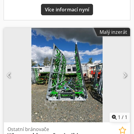
Více informací nyní
Malý inzerát
1
/
1
Ostatní bránovače