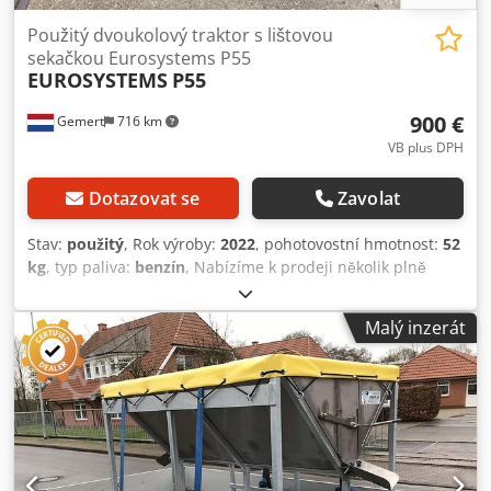
Použitý dvoukolový traktor s lištovou
sekačkou Eurosystems P55
EUROSYSTEMS
P55
900 €
Gemert
716 km
VB plus DPH
Dotazovat se
Zavolat
Stav:
použitý
, Rok výroby:
2022
, pohotovostní hmotnost:
52
kg
, typ paliva:
benzín
, Nabízíme k prodeji několik plně
funkčních dvoukolek s motorem a žací lištou: Motor Briggs
& Stratton Výkon 4,5 koní Žací lišta o šířce 87 cm
Malý inzerát
Dsdpfezqhpxsx Apqewa Samohybný, jízda vpřed i vzad Ve
velmi dobrém stavu! Cena: 900 EUR bez DPH K dispozici
více kusů!