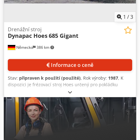
1
/
3
Drenážní stroj
Dynapac Hoes
685 Gigant
Německo
386 km
Informace o ceně
Stav:
připraven k použití (použité)
, Rok výroby:
1987
, K
dispozici je frézovací stroj Hoes určený pro pokládku
drenážních trubek a vytváření příkopů pro odvodnění půdy.
Motor: Deutz F 8 L 413 F, výkon: 157 kW, točivý moment
(1500 ot./min): 760 Nm, objem palivové nádrže: 435 l,
objem olejové nádrže: 125 l, max. rychlost v pracovním
režimu/při přepravě: 2400 m/min / 4750 m/min, délka
podvozku: 4900 mm, rozchod: 2120 mm, šířka základové
desky: 550 mm, specifický tlak na půdu: přibližně 0,26
kp/cm², max. rychlost frézovacího řetězu: 5,69 m/s, pevnost