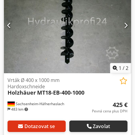
1
/
2
Vrták Ø 400 x 1000 mm
Hardoxschneide
Holzhäuer
MT18-EB-400-1000
425 €
Sachsenheim-Häfnerhaslach
483 km
Pevná cena plus DPH
Dotazovat se
Zavolat