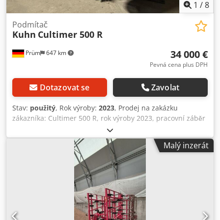
1
/
8
Podmítač
Kuhn
Cultimer 500 R
34 000 €
Prüm
647 km
Pevná cena plus DPH
Dotazovat se
Zavolat
Stav:
použitý
, Rok výroby:
2023
, Prodej na zakázku
zákazníka: Cultimer 500 R, rok výroby 2023, pracovní záběr
5 m, pracovní hloubka 5–35 cm, přepravní šířka 3,0 m,
počet slupic 16, počet urovnávacích disků 16, NSM jištění
Malý inzerát
proti kamenům, závěs KAT III a IV, HD-Liner válcová
jednotka s hydraulickým nastavením výšky, křídla s
radlicemi, minimální potřeba výkonu 300 k (PS). Místo
uskladnění: není uvedeno. Dwodpfx Aezdmumspqoa