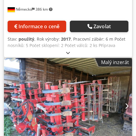
Německo
386 km
Informace o ceně
Zavolat
Stav:
použitý
, Rok výroby:
2017
, Pracovní záběr: 6 m Počet
nosníků: 5 Počet sklopení: 2 Počet válců: 2 ks Příprava
seťového lože Lemken 212924 Lemken Korund 8/600, Gama
hrotové radličky, hřebenový drtič 2×, Technické údaje jsou
Malý inzerát
údaji výrobce nebo provozovatele, tudíž jsou pro nás
nezávazné. Vyhrazujeme si právo na mezitímní prodej;
platí výhradně naše obchodní a prodejní podmínky. O nás:
Více než 400 vlastních strojů na skladě přes 15 000 m²
skladové plochy, jeřábová kapacita 70 t více než 10 000
položek příslušenství pro vaši dílnu Chcete-li prodat stroje,
výrobní linky nebo celý podnik, kontaktujte nás. Další
nabídky naleznete na našich webových stránkách.
Prohlídky možné po domluvě. Dsdpfx Apeyv Iwcoqowa
Těšíme se na vaši návštěvu. Váš tým Markus Hirsch