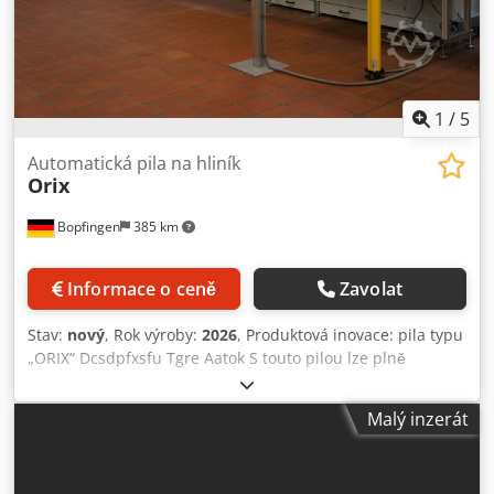
1
/
5
Automatická pila na hliník
Orix
Bopfingen
385 km
Informace o ceně
Zavolat
Stav:
nový
, Rok výroby:
2026
, Produktová inovace: pila typu
„ORIX“ Dcsdpfxsfu Tgre Aatok S touto pilou lze plně
automaticky zpracovávat různé hliníkové profily. Stroj je
postaven na robustním rámu. Pro přesné polohování
Malý inzerát
pilového agregátu jsou použity precizní lineární vedení a
vozíky, pohon zajišťují servomotory. Pro řezání vyjíždí pilový
agregát 300 mm v ose Y vpřed a bez problémů zvládá