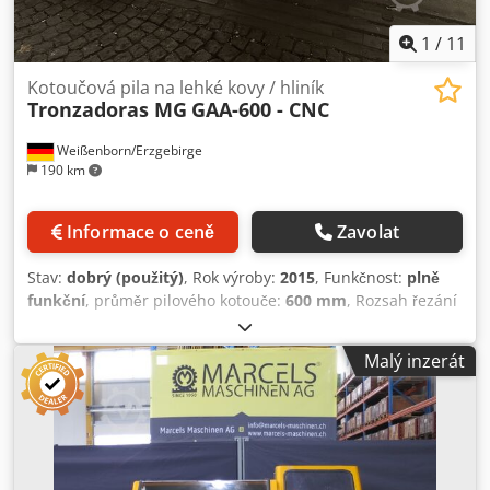
1
/
11
Kotoučová pila na lehké kovy / hliník
Tronzadoras MG
GAA-600 - CNC
Weißenborn/Erzgebirge
190 km
Informace o ceně
Zavolat
Stav:
dobrý (použitý)
, Rok výroby:
2015
, Funkčnost:
plně
funkční
, průměr pilového kotouče:
600 mm
, Rozsah řezání
kruhové oceli při 90°:
220 mm
, Na prodej: 1 použitá CNC
plně automatická kotoučová pila na hliník včetně odsávací
Malý inzerát
jednotky Dcodsuyyhaopfx Aatjk Výrobce: Tronzadoras MG
Model: GAA-600 - CNC ROK VÝROBY: 2015 TECHNICKÉ
ÚDAJE - Rozsah řezu kulatý: 220 mm, krabice: 300 x 90 mm,
čtverec: 175 mm - Výkon pohonu 4,1 KW / 400 V / 50 Hz -
Otáčky 3000 ot/min. - Řezná rychlost 55 m/sec. - Rozměry
nože 600 x 50 mm - max. výška řezu 220 mm - Rozměry