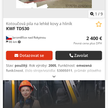
1
/
9
Kotoučová pila na lehké kovy a hliník
KWF
TD530
2 400 €
Jaroměřice nad Rokytnou
86 km
Pevná cena plus DPH
Dotazovat se
Zavolat
Stav:
použitý
, Rok výroby:
2005
, Funkčnost:
omezená
funkčnost
, číslo stroje/vozidla:
53005011
, průměr pilového
kotouče:
500 mm
, rychlost pilového kotouče:
2 800 ot./min
,
provozní tlak:
7 lišta
, Stroj je částečně funkční, oba motory
běží a elektronika je v pořádku. Od roku 2019 se stroj
nepoužíval a řezal pouze PVC. Obě řezací hlavy jsou
pohyblivé. Dcjdpfx Aszli Ifjatok Je nutná kompletní revize.