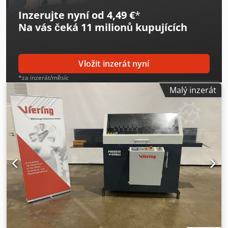
Inzerujte nyní od 4,49 €
*
Na vás čeká
11 milionů kupujících
Vložit inzerát nyní
*za inzerát/měsíc
Malý inzerát