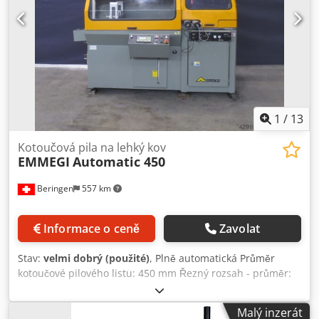
2020 x 1510 x 975 mm - Hmotnost 650 kg Stroj je dodáván
včetně 6m přívodního válečkového dopravníku a
příslušného odsávacího systému. Pilu si můžete
prohlédnout v našem skladu v 09599 Freiberg.
1
/
13
Kotoučová pila na lehký kov
EMMEGI
Automatic 450
Beringen
557 km
Informace o ceně
Zavolat
Stav:
velmi dobrý (použité)
, Plně automatická Průměr
kotoučové pilového listu: 450 mm Řezný rozsah - průměr:
150 mm Délka odřezku: 1000 mm Dcedey H Dmnjpfx Aatok
Různé příslušenství MARCELS MASCHINEN AG
Malý inzerát