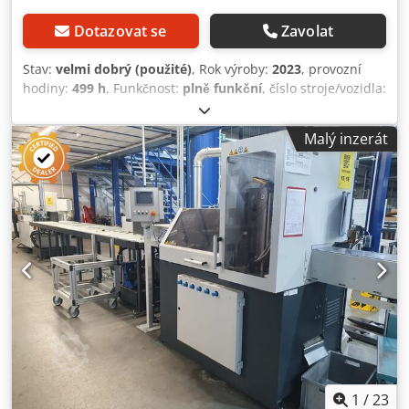
Dotazovat se
Zavolat
Stav:
velmi dobrý (použité)
, Rok výroby:
2023
, provozní
hodiny:
499 h
, Funkčnost:
plně funkční
, číslo stroje/vozidla:
1587 / 1588
, průměr pilového kotouče:
500 mm
, Tento
model kombinuje přesné zkracování s integrovanými
Malý inzerát
děrovacími operacemi, což jej činí ideálním pro složité
výrobní procesy: Pilová jednotka: Vybavená pilovým
kotoučem o průměru 500 mm. Pohon zajišťuje motor o
výkonu 7,5 kW (400 V) s plynulou regulací otáček. Děrovací
jednotka: Disponuje hydraulickou děrovací jednotkou na
straně odřezu s děrovací silou 250 kN. Děrování probíhá
svisle shora dolů a zásobníky děrovacích nástrojů umožňují
zpracování až 8 profilů současně. Podávání materiálu:
Podávání je řízeno kuličkovým šroubem a servomotorem s
maximální délkou posuvu 400 mm na jeden cyklus.
Ovládání: Moderní varianty často využívají řízení Siemens
S7 s dotykovým displejem pro intuitivní ovládání a přesné
programování. Stroj je konstruován pro průmyslový
nepřetržitý provoz a má následující fyzické parametry:
1
/
23