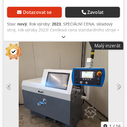
Dotazovat se
Zavolat
Stav:
nový
, Rok výroby:
2023
, SPECIÁLNÍ CENA, skladový
stroj, rok výroby 2023! Ceníková cena standardního stroje +
opce minimálního mazání "LUBETOOL": 28 810 €
Dcjdomftiwspfx Aatsk SKLADOVÝ STROJ -- Plně automatická
Malý inzerát
kotoučová pila na hliník pro řezy v úhlu 90° s vrtací
jednotkou TR 12 (až do průměru 10 mm) nebo TR 20 (až do
průměru 20 mm), s jednoduchou a bezpečnou obsluhou a
vynikajícím řezným výkonem. Na tomto stroji jsou možné
pouze 90° řezy! Obrobky je možné v jednom pracovním
kroku vrtat i řezat! Technické údaje: ● Rozsah řezu: 90°
kruhový: 100 mm / čtvercový: 100 x 100 mm / obdélníkový:
170 x 60 mm ● Výkon pohonu: 1,9 kW / 400 V / 50 Hz ●
Otáčky: 3000 ot./min. ● Posuv: Jednoduchý posuv 300 mm
(dvojitý zdvih až 600 mm) ● max. řezná výška: 100 mm ●
Rozměry kotouče: 350 x 32 mm Základní výbava: ● Stroj pro
90° řez s výkonným hnacím motorem ● Přehledný, velký
ovládací panel ● Nastavení délky řezu 5 až 300 mm pomocí
ručního kola a počítadla ● Hlavní upínač se 3
1
/
16