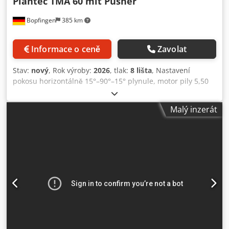
Plantec TMA 60 mit Pusher
která je propojena s cyklickým řízením hliníkové kotoučové
Bopfingen
385 km
pily. Vybavení: • Stroj pro řezy v úhlu 90°, s výkonným
hlavním motorem • CNC řízení; zadávání počtu kusů a délky
řezu jednoduše přes velký, přehledný ovládací panel •
Informace o ceně
Zavolat
Uložení až 20 řezacích programů • Posuv poháněný
servomotorem, jednoduchý posuv 700 mm (u delších kusů
Stav:
nový
, Rok výroby:
2026
, tlak:
8 lišta
, Nastavení
je posuv automaticky opakován až do požadované délky) •
pokosu horizontálně 15°–90°–15° plynule, motor pily 5,50
Hlavní upínací svěrák se 4 pneumatickými válci, 2
kW (400 V), pilový kotouč 600 mm, rozsah pohybu zadního
horizontální a 2 vertikální • Podávací svěrák s jedním
dorazu 180 mm, pracovní výška nastavitelná v rozsahu 940
horizontálním a jedním vertikálním pneumatickým válcem
Malý inzerát
až 1000 mm pomocí stavitelných nožek, 2 x odsávací hrdlo
• Velký ochranný kryt zakrývající celý pracovní prostor,
(nahoře v krytu a dole), čistá hmotnost 600 kg, rozměry
pneumaticky zdvihán • Nastavitelná rychlost řezání i
(ŠxHxV) 135x140x150 cm, povrchová úprava RAL 9007 šedý
posuvu • Maximální řezná výška 100 mm • Vzduchová
hliník, otočný stůl broušený niklovaný ocel, pilová hlava s
pistole k čištění stroje • Připraveno na připojení odsávání
kuličkovým vedením zajišťující vysokou přesnost, dlouhou
třísek • Pilový kotouč ø 350 mm • TR 14, pevná automatická
životnost a vysokou tuhost. Materiál lze předepnout při
vrtací jednotka s jedním upínáním nástroje • Nastavení
otevřeném krytu pomocí nízkotlakého přítlaku.
otáček vřetene, hloubky vrtání apod. přes řízení stroje,
Hydropneumatický posuv kotouče, tok třísek směrem k
vrtací cyklus probíhá automaticky Technické údaje: Příkon
odsávacímu krytu. Vybavení: Dodpfxegwt S To Aatjck •
1,9 kW / 400 V / 50 Hz Otáčky 3000 ot/min Rozměr kotouče
Precizní podlahová kotoučová pila • Nastavení pokosu
350 x 32 mm Jednoduchý posun materiálu 700 mm
plynule 0º/ 45º/ 90º/ -45º / -60º • Včetně 2 pneumatických
Maximální výška řezu 100 mm Rozměry 1400 x 850 x 970