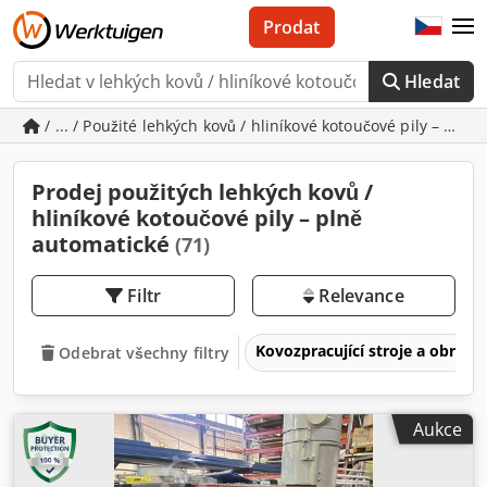
Prodat
Hledat
/ ... / Použité lehkých kovů / hliníkové kotoučové pily – pln
Prodej použitých lehkých kovů /
hliníkové kotoučové pily – plně
automatické
(71)
Filtr
Relevance
Kovozpracující stroje a obrábě
Odebrat všechny filtry
Aukce