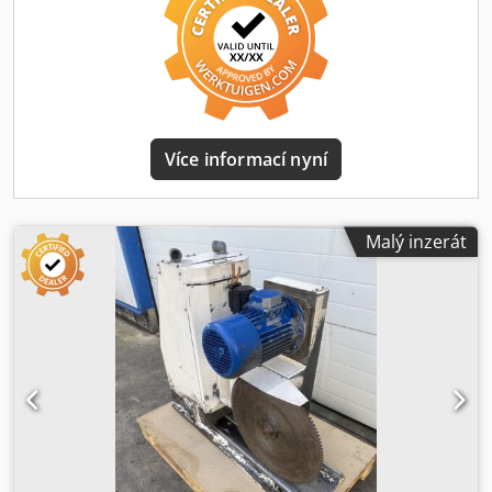
materiál je upínán vždy dvěma pneumaticky ovládanými
vertikálními a horizontálními upínacími válci. V základní
výbavě stroje je minimální mazací systém a vzduchová
pistole pro čištění stroje! Stroj je rovněž připraven k
napojení na odsávací zařízení na třísky. Dále lze stroj
volitelně vybavit digitálním ukazatelem úhlu pokosu,
laserem pro vyznačení řezu nebo pneumatickým zdvihem
Více informací nyní
ochranného krytu! Výbava: • Precizní spodní kotoučová pila
• Plynulé nastavení úhlu pokosu 0º/ 45º/ 90º/ -45º / -60º •
Včetně 2 vertikálních pneumatických svěráků • Plynule
nastavitelný posuv pilového kotouče • Bezpečnostní
Malý inzerát
dvouruční ovládání • Nastavitelný doraz materiálu (vzadu) •
Odsávací přípojka na třísky • Chladicí zařízení s mlhovým
postřikem • Vzduchová pistole se spirálovou hadicí • Včetně
údržbové jednotky s regulátorem tlaku • Ergonomicky
uspořádaný ovládací panel • Max. výška řezu 230 mm •
Pilový kotouč 600 mm Naše NC posunové zařízení zajišťuje,
že vaše obrobky jsou na našem stroji UK 600 HA 90° přesně
umístěny v požadované pozici. Materiál je uchycen pomocí
kleští, NC řízení automaticky nastaví materiál do pozice.
Následně je aktivováno upnutí a řezací cyklus. Požadované