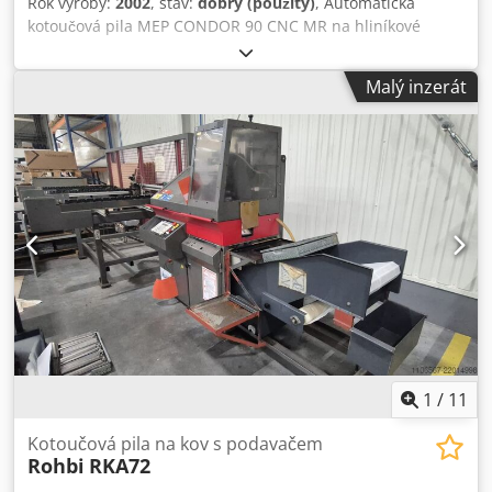
Rok výroby:
2002
, stav:
dobrý (použitý)
, Automatická
pro výstup dílů Vybavení: 2 pneumatické upínací válce
kotoučová pila MEP CONDOR 90 CNC MR na hliníkové
(vertikální, snižovaný tlak) 3 odsávací hrdla Ø 100 mm,
profily s posuvem . Dcodpfx Aoikztpeatek Použité ve
beznapěťový kontakt pro řízení odsávání Jednotka
výborném stavu
Malý inzerát
minimálního mazání se dvěma 3 litrovými nádržemi a
ukazatelem hladiny Protihlukový paket: kryt a ochrana
pilového kotouče s vnitřní izolací Válečková dráha (740 mm)
se zabezpečením proti zásahu na vstupní straně Robustní
stacionární rám, pracovní výška: 960 mm Manuálně
otevíratelný bezpečnostní kryt Pouzdro pilového kotouče
pod pracovní deskou Max. řezný rozsah: Výška profilu: do
65 mm Šířka profilu: do 135 mm Technická data: Rozměry
(Š × H × V): cca 311 × 153 × 197 cm Celkem k dispozici 2
kusy. ----- Atraktivní nabídka – flexibilní & bez starostí
Nabízíme nejen špičkový produkt, ale také individuální
možnosti financování, které se přizpůsobí vašim potřebám.
Ať už záloha, splátky nebo individuální modely financování
– společně najdeme to správné řešení. Na přání zajistíme i
1
/
11
kompletní organizaci dopravy. Postaráme se o vše od
plánování až po spolehlivé doručení, takže se o nic
Kotoučová pila na kov s podavačem
nemusíte starat. 📞 Kontaktujte nás pro více informací
Rohbi
RKA72
nebo nezávaznou nabídku. Poradíme vám osobně a