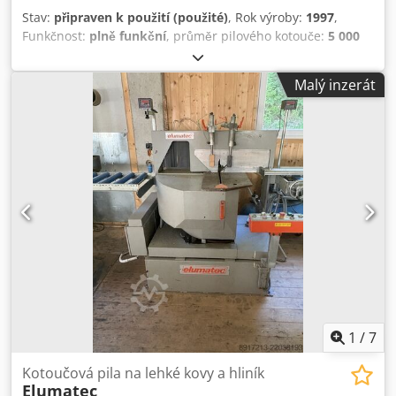
Stav:
připraven k použití (použité)
, Rok výroby:
1997
,
Funkčnost:
plně funkční
, průměr pilového kotouče:
5 000
mm
, posuvová délka osa X:
500 mm
, typ vstupního
proudu:
trojfázový
, maximální otáčky:
2 800 ot./min
,
Malý inzerát
připojení stlačeného vzduchu:
7 lišta
, Bez stanovené
minimální ceny – garantovaný prodej za nejvyšší nabídku!
TECHNICKÉ ÚDAJE Průměr pilového kotouče: 500 mm
Dcsdpezqbltjfx Aatek Otáčky: 2 800 ot./min Délka posuvu
na jeden cyklus: 5 600 mm Úhel řezu: 90° Funkce úhlového
řezu v závislosti na konfiguraci stroje TECHNICKÉ
PODROBNOSTI STROJE Vhodné materiály: hliníkové profily,
tenkostěnné profily z lehkých kovů, profily pro okna a dveře
Napájení: 230/400 V, 3~ Frekvence: 50 Hz Připojení
stlačeného vzduchu: 7 bar VYBAVENÍ Odsávání třísek
1
/
7
Kotoučová pila na lehké kovy a hliník
Elumatec