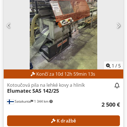
1
/
5
Končí za
10
d
12
h
59
min
11
s
Kotoučová pila na lehké kovy a hliník
Elumatec
SAS 142/25
Satakunta
1 344 km
2 500 €
K dražbě