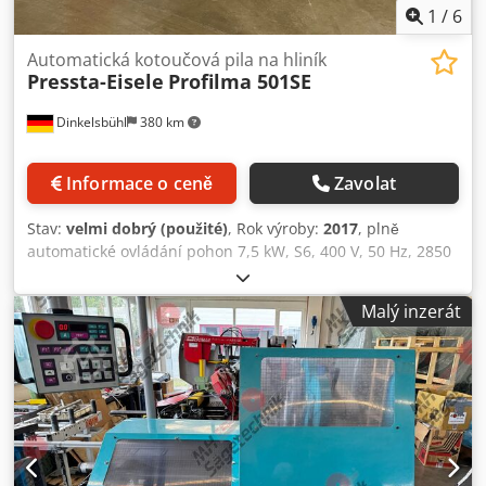
1
/
6
Automatická kotoučová pila na hliník
Pressta-Eisele
Profilma 501SE
Dinkelsbühl
380 km
Informace o ceně
Zavolat
Stav:
velmi dobrý (použité)
, Rok výroby:
2017
, plně
automatické ovládání pohon 7,5 kW, S6, 400 V, 50 Hz, 2850
ot./min. pro použití pilových kotoučů o průměru 550 mm
rozsah řezu 270 x 140 mm (šířka x výška), průměr 185 mm
Malý inzerát
max. šířka profilu 270 mm ovládací panel s displejem
Dcedpszn H Uhjfx Aatjk včetně počítadla kusů včetně
zařízení pro zpětný chod do maximální délky řezu 3000 mm
automatické vypnutí pomocí koncového spínače při
dosažení konce řezaného materiálu hydropneumatický
posuv pilového kotouče, plynule nastavitelný, zdola nahoru
vertikální a horizontální upínací zařízení, na přívodní i
odvodní straně pily pneumatické dávkovací stříkací zařízení