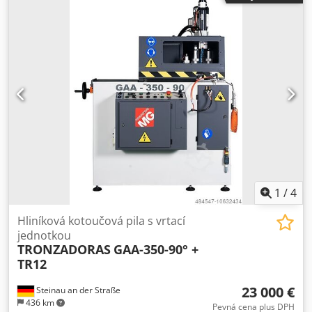
1
/
4
Hliníková kotoučová pila s vrtací
jednotkou
TRONZADORAS
GAA-350-90° +
TR12
23 000 €
Steinau an der Straße
436 km
Pevná cena plus DPH