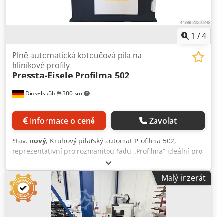
1
/
4
Plně automatická kotoučová pila na
hliníkové profily
Pressta-Eisele
Profilma 502
Dinkelsbühl
380 km
Informace o ceně
Zavolat
Stav:
nový
, Kruhový pilařský automat Profilma 502,
reprezentativní pro rozmanitou řadu „Profilma“ ideální pro
výrobu oken a fasád, automobilový průmysl, strojírenství,
fotovoltaiku/solární energii atd. • pro hliníkové a plastové
Malý inzerát
profily • plně automatické ovládání • řídicí systém Siemens
S7 s dotykovým displejem, včetně počítadla kusů •
diagnostika chyb včetně routeru IXON pro VPN připojení •
multiplikátor počtu kusů pro použití svazků materiálu •