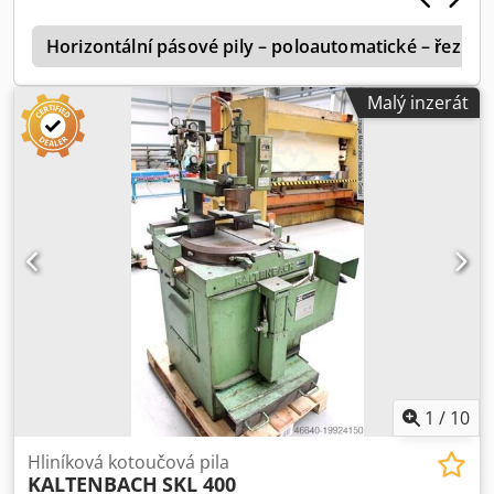
Horizontální pásové pily – poloautomatické – řezná
Malý inzerát
1
/
10
Hliníková kotoučová pila
KALTENBACH
SKL 400