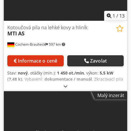
1
/
13
Kotoučová pila na lehké kovy a hliník
MTI
AS
Cochem-Brauheck
597 km
Informace o ceně
Zavolat
Stav:
nový
, otáčky (min.):
1 450 ot./min
, výkon:
5,5 kW
(7,48 k)
, Vybavení:
dokumentace / manuál
, Zkracovací pila
AS Chsdpfx Asyxln Rjhqsa Průměr pilového kotouče až 1
000 mm. Výkonné pilové motory. Pneumatické upínání
Malý inzerát
materiálu. Obsluha s dvouručním bezpečnostním
ovládáním. Zařízení na chlazení. Ochranný kryt. Volitelně s
hydraulickým posuvem pily a upínačem materiálu.
Volitelně s měřicím systémem délky nebo automatickým
polohovacím systémem. Vyhotovení jako pila-vrtací
automat nebo pila-výsek automat na dotaz.