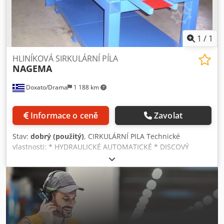
1
/
1
HLINÍKOVÁ SIRKULÁRNÍ PÍLA
NAGEMA
Doxato/Drama
1 188 km
Informace o ceně
Zavolat
Stav:
dobrý (použitý)
, CIRKULÁRNÍ PILA Technické
vlastnosti: * HYDRAULICKÉ AUTOMATICKÉ * DISCOVÝ
DIAMETR 400 mm Cjdpfx Aho Dv Rbsqoha