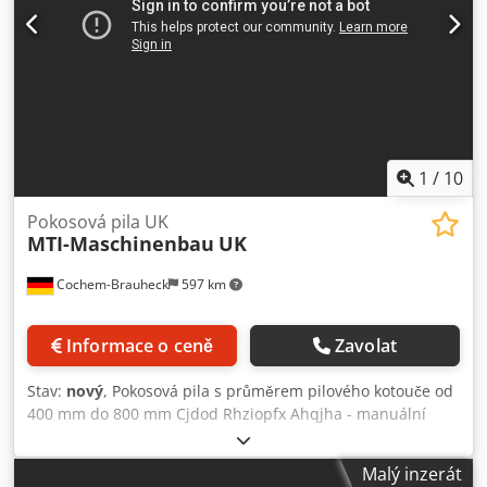
1
/
10
Pokosová pila UK
MTI-Maschinenbau
UK
Cochem-Brauheck
597 km
Informace o ceně
Zavolat
Stav:
nový
, Pokosová pila s průměrem pilového kotouče od
400 mm do 800 mm Cjdod Rhziopfx Ahqjha - manuální
nastavení úhlu řezu - pneumatické upínání stolu -
pneumatické upínání obrobku (výška a úhel naklonění
Malý inzerát
upínacích válců plynule nastavitelné) - bezpečnostní