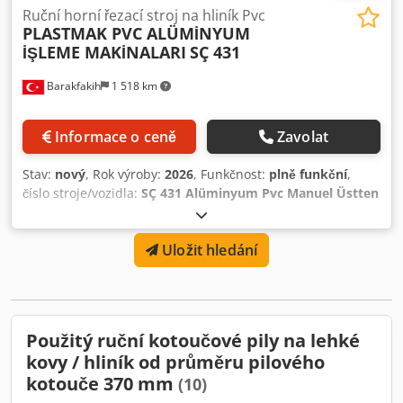
Ruční horní řezací stroj na hliník Pvc
PLASTMAK PVC ALÜMİNYUM
İŞLEME MAKİNALARI
SÇ 431
Barakfakih
1 518 km
Informace o ceně
Zavolat
Stav:
nový
, Rok výroby:
2026
, Funkčnost:
plně funkční
,
číslo stroje/vozidla:
SÇ 431 Alüminyum Pvc Manuel Üstten
Kesim Makinesi
, • Vyhovuje normám CE. • Stroj může řezat
v úhlech +45, -45 a mezilehlých úhlech. •
Uložit hledání
Rychlonastavitelné dorazy pro úhly 90, 75, 60, 45 stupňů. •
Páka pro fixaci stolu pro mezilehlé úhly. Csdpfxjramzue
Ahqoha • Pneumatický systém upínání profilů zajišťuje
snadné použití. • Průměr diamantového kotouče je Ø400
mm. • Standardně s měřicími a dopravními pásy (2,5 metru
Použitý ruční kotoučové pily na lehké
vpravo i vlevo). • Chladicí zařízení pro řezání hliníkových
kovy / hliník od průměru pilového
profilů. • Možnost práce s digitálním měřidlem. VOLITELNÉ:
kotouče 370 mm
• Válečkový dopravníkový systém (3 metry vpravo i vlevo).
(10)