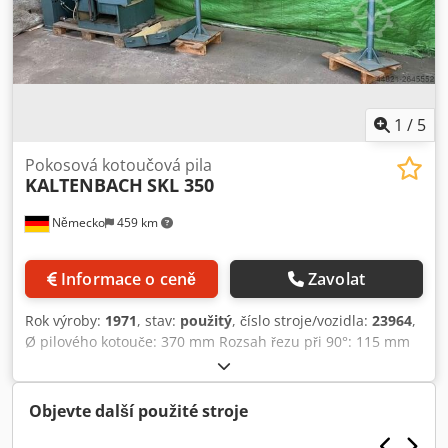
1
/
5
Pokosová kotoučová pila
KALTENBACH
SKL 350
Německo
459 km
Informace o ceně
Zavolat
Rok výroby:
1971
, stav:
použitý
, číslo stroje/vozidla:
23964
,
Ø pilového kotouče: 370 mm Rozsah řezu při 90°: 115 mm
Rozsah řezu při 45°: 115 mm Motor pohonu: 380 V, 4/5 kW
Potřeba místa: 1000 x 1200/2200 x 1500 mm Hmotnost:
přibližně 900 kg Cedecu Dvujpfx Ahqoha
Objevte další použité stroje