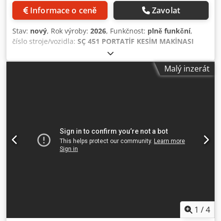
Informace o ceně
Zavolat
Stav:
nový
, Rok výroby:
2026
, Funkčnost:
plně funkční
,
číslo stroje/vozidla:
SÇ 451 PORTATİF KESİM MAKİNASI
Ø400 mm
, • Používá se pro řezání hliníkových a PVC profilů
• Pilový kotouč s diamantovým hrotem • Dvojitý pružinový
Malý inzerát
systém a bezpečnostní kryt pily při řezání Codpsrcm Absfx
Ahqoha • Možnost řezání v jakémkoliv požadovaném úhlu
mezi -45 a +45 stupni na horním stole • Fixace úhlů vpravo
a vlevo na 0, 15, 22,5, 30, 45 stupních VOLITELNÉ
PŘÍSLUŠENSTVÍ • Spodní skříňový systém • Pravolevý
metrový systém • Pneumatický lis a chladicí systém
1
/
4