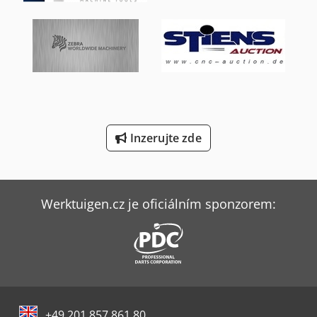
Liebherr L 538
Lvd Ppeb 110/30
Mercedes Benz Sklápěč
Sack & Kiesselbach Stroje Na Tvarování Ozubených Kol
Tec Rotec
Inzerujte zde
Wurster & Dietz Stroje Na Výrobu Palet
Ziersch & Baltrusch Brusky Na Plocho Vertikální Brusky
Werktuigen.cz je oficiálním sponzorem:
+49 201 857 861 80