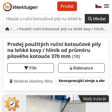
Prodat
Hledat
/ ... / Použité ruční kotoučové pily na lehké kovy / hliník
Prodej použitých ruční kotoučové pily
na lehké kovy / hliník od průměru
pilového kotouče 370 mm
(10)
Filtr
Relevance
Kovozpracující stroje a obrábě
Odebrat všechny filtry
Malý inzerát