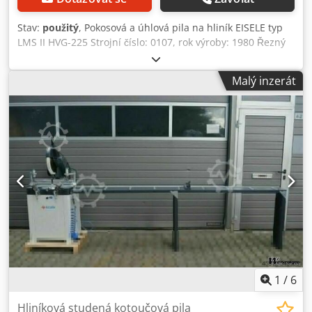
Stav:
použitý
, Pokosová a úhlová pila na hliník EISELE typ
LMS II HVG-225 Strojní číslo: 0107, rok výroby: 1980 Řezný
rozsah 90° = 150 x 100 mm 45° = 120 x 100 mm Průměr
pilového kotouče max. 400 mm Chedjzinzrspfx Ahqja
Malý inzerát
Úhlové řezy +/- 45° Otáčky pilového kotouče 1700 / 3400
ot./min. Výkon motoru 1,4 / 1,9 kW Připojení na síť 380 V, 50
Hz Rozměr stolu před dorazem 580 x 350 mm - Motor typ
RF 1,5 / 4 / 2-7 - Pilová jednotka sklopná doleva pro šikmé
řezy 45° - Stroj je osazen pilovým kotoučem na hliník Ø 400
mm - Přípojka hadice pro odsávání třísek Ø 80 mm -
Stabilní kovový podstavec Zástavbové rozměry (D x Š x V):
1050 x 1020 x 1700 mm Hmotnost: 150 kg Ve velmi dobrém
stavu
1
/
6
Hliníková studená kotoučová pila