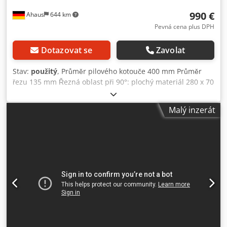
990 €
Ahaus
644 km
Pevná cena plus DPH
Dotazovat se
Zavolat
Stav:
použitý
, Průměr pilového kotouče 400 mm Průměr
řezu 135 mm Řezná oblast při 90°: plochý materiál 280 x 70
mm Řezná oblast při 90°: čtvercový materiál 120 x 120 mm
Řezná oblast při 45°: plochý materiál 210 x 55 mm
Malý inzerát
Cjdoxabg Aspfx Ahqeha Řezná oblast při 45°: čtvercový
materiál 105 x 105 mm Max. otáčky 3000 ot/min Pilový
kotouč 400 x 3,2 x 40 mm Motor 400 V Celkový příkon 4,0
kW Hmotnost 650 kg Rozměry (D-Š-V) 910 x 1200 x 1700
mm Vybavení: - Pokosová kotoučová pila pro profily z
lehkých kovů a plastu - Přesné a bezpečné řezání díky
spodnímu řezu - Rychlé nastavení pro pokosové řezy -
Upnutí obrobku pomocí nastavitelného svěráku a přítlačné
části - Pneumatické upínání nástroje - Návod k obsluze