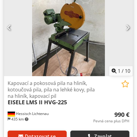
1
/
10
Kapovací a pokosová pila na hliník,
kotoučová pila, pila na lehké kovy, pila
na hliník, kapovací pil
EISELE
LMS II HVG-225
990 €
Hessisch Lichtenau
435 km
Pevná cena plus DPH
Dotazovat se
Zavolat