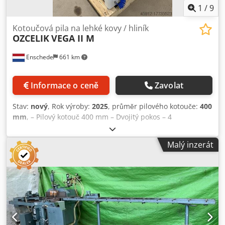
1
/
9
Kotoučová pila na lehké kovy / hliník
OZCELIK
VEGA II M
Enschede
661 km
Informace o ceně
Zavolat
Stav:
nový
, Rok výroby:
2025
, průměr pilového kotouče:
400
mm
, – Pilový kotouč 400 mm – Dvojitý pokos – 4
pneumatické upínače Codpju Si Ndofx Ahqsha – Mlhový
mazací systém – Ofukovací pistole – Ochranný kryt –
Malý inzerát
Dokumentace – 400V