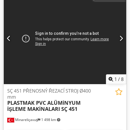
dvouruční ovládání Volitelné vybavení: - automatické
nastavení úhlu řezu - hydraulický posuv pilového kotouče -
hydraulické upínací zařízení - válečkový dopravník s
dorazem délky nebo pozičním systémem - provedení jako
automatická pila - zásobník pro předběžné podávání -
horizontální upínací zařízení - odsávací jednotka - další
příslušenství na dotaz Rádi Vám připravíme nabídku
přizpůsobenou Vašim požadavkům. Stroj je možné si
prohlédnout a vyzkoušet v 56812.
1
/
8
SÇ 451 PŘENOSNÝ ŘEZACÍ STROJ Ø400
mm
PLASTMAK PVC ALÜMİNYUM
İŞLEME MAKİNALARI
SÇ 451
Minareliçavuş
1 498 km