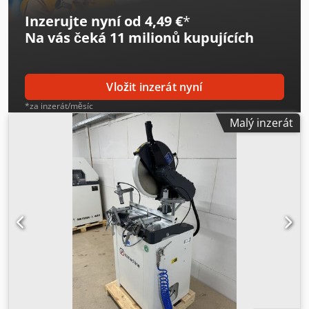
Inzerujte nyní od 4,49 €
*
Na vás čeká
11 milionů kupujících
Vložit inzerát nyní
*za inzerát/měsíc
Malý inzerát