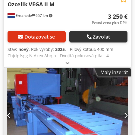
Ozcelik
VEGA II M
3 250 €
Enschede
657 km
Pevná cena plus DPH
Dotazovat se
Zavolat
Stav:
nový
, Rok výroby:
2025
, - Pilový kotouč 400 mm
Chjdpfsgg N Axex Ahqja - Dvojitá pokosová pila - 4
pneumatické svorky - Mlžný mazací systém - Válečková
dráha 300 cm s dorazem délky - Ofukovací pistole -
Malý inzerát
Ochranný kryt - Dokumentace - 400V