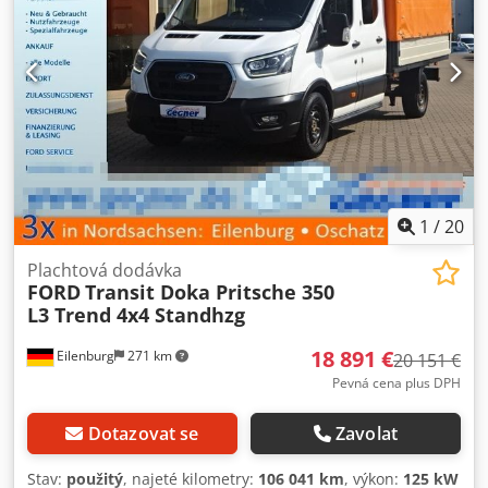
1
/
20
Plachtová dodávka
FORD
Transit Doka Pritsche 350
L3 Trend 4x4 Standhzg
18 891 €
Eilenburg
271 km
20 151 €
Pevná cena plus DPH
Dotazovat se
Zavolat
Stav:
použitý
, najeté kilometry:
106 041 km
, výkon:
125 kW