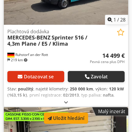
1
/
28
Plachtová dodávka
MERCEDES-BENZ
Sprinter 516 /
4,3m Plane / E5 / Klima
14 499 €
Ruhstorf an der Rott
219 km
Pevná cena plus DPH
Dotazovat se
Zavolat
Stav:
použitý
, najeté kilometry:
250 000 km
, výkon:
120 kW
(163,15 k)
, první registrace:
02/2013
, typ paliva:
nafta
,
celková hmotnost:
5 000 kg
, typ převodu:
mechanický
,
emisní třída:
Euro 5
, Vybavení:
ABS, centrální zamykání,
Malý inzerát
elektronický stabilizační program (ESP), klimatizace
,
Uložit hledání
Sprinter 516 První registrace: km Manuální převodovka
Klimatizace Euro 5 Německé vozidlo Valník D: 430 cm Š: