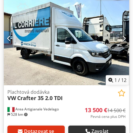
6
, emisní třída:
Euro 5
, zavěšení:
ocel
, počet míst k sezení:
3
, délka ložné plochy:
4 700 mm
, šířka ložného prostoru:
2 040 mm
, Vybavení:
airbag, centrální zamykání,
klimatizace, palubní počítač, registrace nákladního
vozidla, spojler
, MERCEDES SPRINTER 416 CDI Rok 02/2010,
cca 420 700 km Dcodpfx Aszgkdwsb Sek EURO 5, motor 2.2,
160 k, manuální převodovka, klimatizace, centrální
zamykání, elektrická okna, rádio a další standardní výbava.
Nástavba s nastavitelnou plachtou, vnitřní rozměry 4,70 x
2,04 m, minimální boční nakládací otvor 2,19 m, bočnice 40
cm, posuvné plachty po stranách s napínáním plachty a 2
zadními dveřmi. Celková hmotnost 3 500 kg, užitečná
hmotnost 1 100 kg. STK platná do února 2028. MASON
1
/
12
TRUCKS Via Vicenza, 31 Vedelago (Treviso)
Plachtová dodávka
VW
Crafter 35 2.0 TDI
13 500 €
Area Artigianale Vedelago
14 500 €
528 km
Pevná cena plus DPH
Dotazovat se
Zavolat