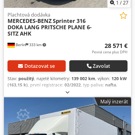
1
/
27
Plachtová dodávka
MERCEDES-BENZ
Sprinter 316
DOKA LANG PRITSCHE PLANE 6-
SITZ AHK
28 571 €
Berlin
333 km
Pevná cena plus DPH
Dotazovat se
Zavolat
Stav:
použitý
, najeté kilometry:
139 002 km
, výkon:
120 kW
(163,15 k)
, první registrace:
02/2022
, typ paliva:
nafta
,
celková hmotnost:
3 500 kg
, další kontrola (TÜV):
02/2028
,
barva:
bílý
, typ převodu:
automatický
, emisní třída:
Euro
Malý inzerát
6
, počet míst k sezení:
6
, Rok výroby:
2022
, Vybavení:
ABS,
centrální zamykání, elektronický stabilizační program
(ESP), klimatizace, navigační systém, nezávislé topení,
sazečkový filtr
, Číslo vozidla (pro poptávky): 07 Mercedes-
Benz Sprinter 316 CDI DOKA valník 6-MÍSTNÝ 1. majitel.