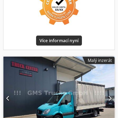
spolujezdce, multifunkční, elektronické rozdělování brzdné
síly, brzdový asistent, nastavitelný volant, elektronický
stabilizační program (ESP), generátor 185 A,
karoserie/nadstavba: valníková plachtová kabina, rozvor
4215 mm, typ pohonu: pohon předních kol, 6stupňová
manuální převodovka, na skladě je více než 150 dodávek a
autobusů. Financování nebo leasing je možné
Více informací nyní
prostřednictvím Santander Consumer Bank, Targo Bank
nebo Auto Europa Bank, rádi vám poradíme. Tato nabídka
je nezávazná, neposkytujeme záruku za specifikace výbavy.
Uvedená výbava je nutné případně ověřit. Změny, chyby a
Malý inzerát
prodej vyhrazen. Doprava za příplatek je možná. Exportní
značky k dispozici přímo zde. Možnost protiúčtu vašeho
starého vozidla. Dodatečná montáž: – tažné zařízení, a to i
do 3500 kg – nezávislá topení – displej pro zpětnou kameru
nebo navigaci přes mobilní telefon (Android Auto) – systém
pro couvání s zadní kamerou – dílenské vybavení –
tempomat – dodatečná montáž vyklápěcí plošiny (LBW) a
další individuální řešení pro vaše obchodní potřeby za
příplatek. Dcjdpfx Abszta H Us Sjk