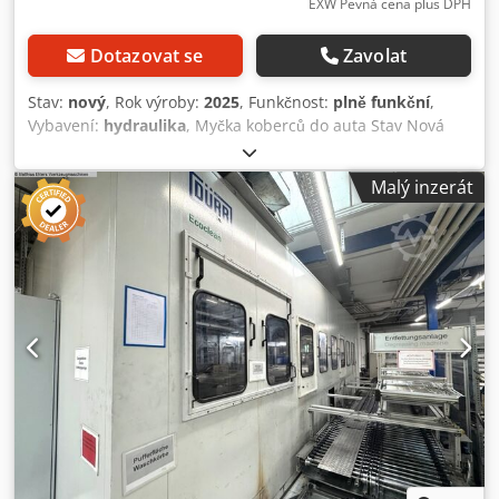
EXW Pevná cena plus DPH
Dotazovat se
Zavolat
Stav:
nový
, Rok výroby:
2025
, Funkčnost:
plně funkční
,
Vybavení:
hydraulika
, Myčka koberců do auta Stav Nová
Značka NMTEH Typ Kompaktní voda 2 l/min Záruka výrobce
1 rok Napětí 220 Model NMTEH Země/region výroby -
Malý inzerát
Lotyšsko Typ kabelu S kabelem Výkon: 2,5 kW Hmotnost
položky ~200 kg Automatická myčka koberců Rozdíl oproti
jiným zařízením - nepoškozuje zabudované plasty Djdev A
T Tqepfx Ah Nock Dobře čistí látkové a gumové rohože Čisti
gumové koberce s okraji až do výšky 20 mm Tvrdé a silné
koberce. Naše je univerzální a vydrží dlouho. Systém
foukání Bez čištění vodou S čištěním vodou automatický
systém ohřevu Připojení vody 3/4