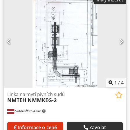
rukávy. Další informace naleznete na fotografiích. Dcedpfx
Asww Tzioh Nok
1
/
4
Linka na mytí pivních sudů
NMTEH
NMMKEG-2
Saldus
894 km
Informace o ceně
Zavolat