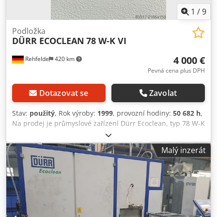
provést uvedení do provozu kvalifikovaným odborným
1
/
9
personálem za příplatek.
Podložka
DÜRR ECOCLEAN
78 W-K VI
4 000 €
Rehfelde
420 km
Pevná cena plus DPH
Dotazovat se
Zavolat
Stav:
použitý
, Rok výroby:
1999
, provozní hodiny:
50 682 h
,
Na prodej je průmyslové zařízení Dürr Ecoclean, typ 78 W-K
VI, rok výroby 1999. Stroj pochází od renomovaného
výrobce Dürr Ecoclean GmbH a je ideální pro průmyslové
Malý inzerát
použití. Zařízení je v robustním, kompaktním provedení a
nabízí přehlednou obslužnou stranu s integrovaným
ovládacím panelem, havarijním vypínačem i hlavním
vypínačem. Přístupy pro údržbu a servis jsou přítomny a na
fotografiích dobře patrné. I pohledy do vnitřku stroje
dokumentují kvalitní technické řešení se snadným
přístupem k zásadním komponentům pro údržbu a servis.