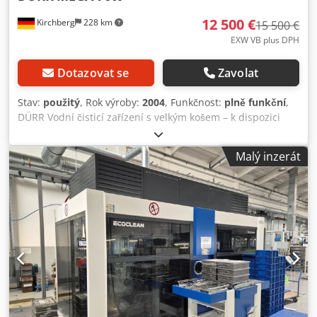
12 500 €
Kirchberg
228 km
15 500 €
EXW VB plus DPH
Dotazovat se
Zavolat
Stav:
použitý
, Rok výroby:
2004
, Funkčnost:
plně funkční
,
DÜRR Vodní čisticí zařízení s velkým košem – k dispozici
jako jedno- i dvoukošová varianta. Zařízení je dodáváno z
místa instalace, včetně velkého množství náhradních dílů.
Malý inzerát
Cena na vyžádání. Náš servis zařízení a strojů: Vysoká
dostupnost – maximální produktivita! Prostoje znamenají
ztrátu času a peněz – proto zajišťujeme, že vaše stroje a
zařízení běží spolehlivě a s maximálním výkonem. Náš
zkušený tým kvalifikovaných servisních techniků vám nabízí
odborné znalosti, vysoké nasazení a komplexní servis z
jedné ruky. Náš příslib služeb Držíme vaše zařízení v
optimální kondici – od mechaniky přes elektroniku až po
chladicí techniku. Ať už jde o údržbu, opravy nebo
optimalizace: postaráme se, aby vše fungovalo bezchybně.
Djdpfxjx Emy Uo Ah Nock Přehled našich služeb 🔧