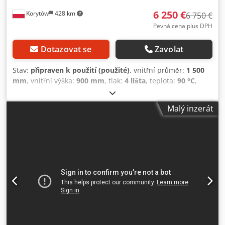
6 250 €
Korytów
428 km
6 750 €
Pevná cena plus DPH
Dotazovat se
Zavolat
Stav:
připraven k použití (použité)
, vnitřní průměr:
1 500
mm
, vnitřní výška:
900 mm
, tlak:
4 lišta
, teplota:
90 °C
,
nosnost:
800 kg
, provozní tlak:
4 lišta
, Prodám postřikovou
myčku finské značky Aqua Clean. Celá konstrukce je
Malý inzerát
vyrobena z nerezové oceli a dodatečně izolována. Mycí
prostor má průměr 150 cm a výšku 90 cm. Nastavitelný čas
a teplota práce až do 90 °C. Postřik zespodu, z boků i shora
pod tlakem 4 atm. Čerpadlo po výměně těsnění za
vitonová, odolná vůči agresivní chemii. Odsávání par
ventilátorem. Nosnost 800 kg. Video z provozu přiloženo v
inzerátu. Možná doprava po celé EU. Dodozgx H Tspfx Ah
Njck