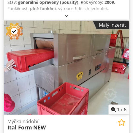
Stav:
generálně opravený (použitý)
, Rok výroby:
2009
,
Funkčnost:
plně funkční
, výrobce řídicích jednotek:
Mitsubishi
, Vybavení:
dokumentace / manuál
, - 4
ultrazvukové nádrže s podlahovým zvukem a vytápěním - 2
Malý inzerát
umyvadla s ohřevem - Povrchový separátor -
Bazénová/recirkulační filtrace na bazén - Přídavná nádrž s
externím ohřevem - Přípojka DI vody s uhlíkovou kartuší - 1
vakuová sušička (s rezervním čerpadlem) - Dopravní
systém pro automatický pohyb nosičů zboží Dsdovu Acfjpfx
Ah Nock - 12 nosičů zboží k uchycení jednotlivých
přepravních košů - PLC řízení Mitsubishi
1
/
6
Myčka nádobí
Ital Form
NEW