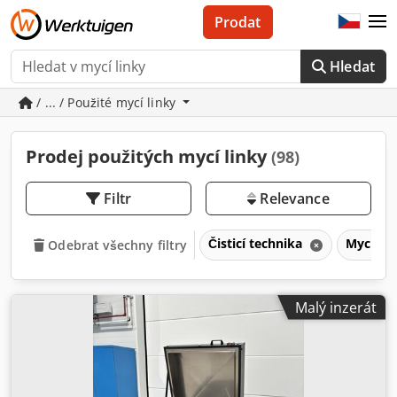
Prodat
Hledat
/ ... / Použité mycí linky
Prodej použitých mycí linky
(98)
Filtr
Relevance
Čisticí technika
Mycí li
Odebrat všechny filtry
Malý inzerát