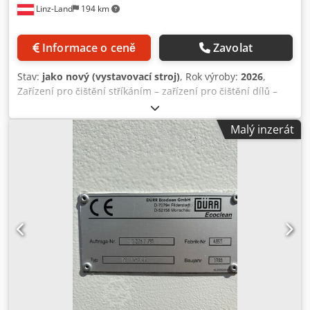
Linz-Land
194 km
Informace o ceně
Zavolat
Stav:
jako nový (vystavovací stroj)
, Rok výroby:
2026
,
Zařízení pro čištění stříkáním – zařízení pro čištění dílů –
NOVÉ ZAŘÍZENÍ / pilotní zařízení Využitelné rozměry koše:
D x Š 1 100 x 1 100 mm Využitelná výška: 800 mm
Malý inzerát
Maximální hmotnost nákladu: 700 kg Objem nádrže: 320
litrů, tlak stříkání: 4,3 bar, možnost ohřevu až na 80 °C
Zařízení je kompletně vyrobeno z nerezové oceli 1.4301
(AISI 304) Zařízení zahrnuje i vozík pro nakládání, který je
umístěn před zařízením Zahrnuté speciální vybavení: -
odsávání par s možností zpětného vedení kondenzátu -
automatické doplňování vody a kontrola hladiny - filtrační
jednotka (hrubý filtr) v zpětném vedení - příprava pro
dodatečnou montáž odlučovače oleje - týdenní časový
spínač Dcjdsc Udkbopfx Ah Nsk - elektrická stříkací trubice
pro optimalizované čištění malých dílů - revizní poklop v
oblasti nádrže - řídicí systém Siemens Logo s barevným
dotykovým panelem, výrobce Weintek (4,3") Na přání lze