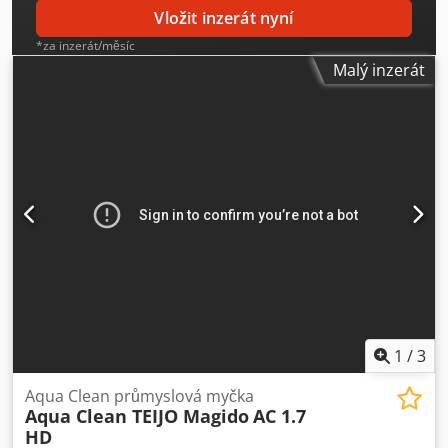
podléhají předchozímu prodeji! Dcodpjzq Hlxofx Ah Njk
Vložit inzerát nyní
*za inzerát/měsíc
Malý inzerát
1
/
3
Aqua Clean průmyslová myčka
Aqua Clean TEIJO Magido
AC 1.7
HD