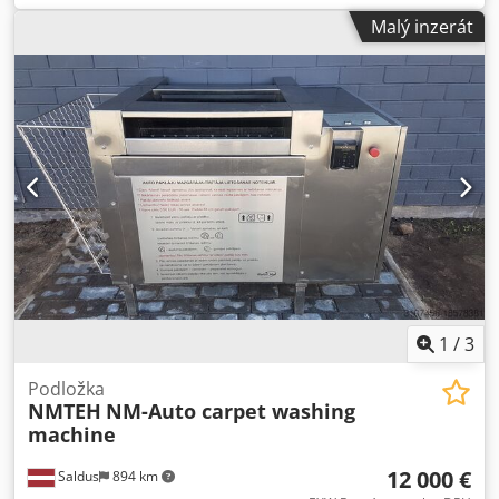
- 2x Electrolux TD6-16, rozměry = 720 x 1210 x 1700 mm,
Malý inzerát
400 V, 60 Hz, 14,3 kW, CENA = 3750 € Electrolux TD6-17S je
průmyslová sušička s dvěma bubny a celkovou kapacitou 2
x 17 kg. Tato duální sušička je navržena pro maximální
efektivitu, rychlé sušení a nízkou spotřebu energie, což z ní
činí ideální volbu pro profesionální prádelny a
samoobslužné prádelny.
1
/
3
Podložka
NMTEH
NM-Auto carpet washing
machine
12 000 €
Saldus
894 km