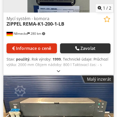
1
/
2
Mycí systém - komora
ZIPPEL
REMA-K1-200-1-LB
Německo
280 km
Informace o ceně
Zavolat
Stav:
použitý
, Rok výroby:
1999
, Technické údaje: Průchozí
výška: 2000 mm Objem nádoby: 800 l Taktovací čas: - s
Topný výkon: 45 kW Elektrické provedení -
Napětí/frekvence: 400/50 V/Hz Nosnost: 2000 kg Teplotní
Malý inzerát
rozsah: max. 65 °C Celkový příkon: 63 kW Šířka otevření:
2000 mm Požadovaný prostor cca: 3 800 m Dcedpfxsymc
Txo Ah Nsk