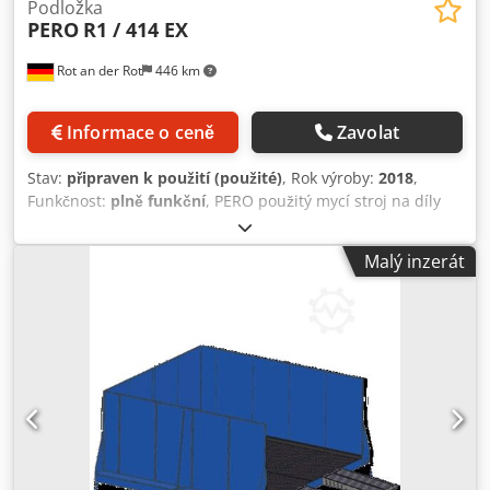
Podložka
PERO
R1 / 414 EX
Rot an der Rot
446 km
Informace o ceně
Zavolat
Stav:
připraven k použití (použité)
, Rok výroby:
2018
,
Funkčnost:
plně funkční
, PERO použitý mycí stroj na díly
Dsdpfjyb St Rex Ah Neck
Malý inzerát