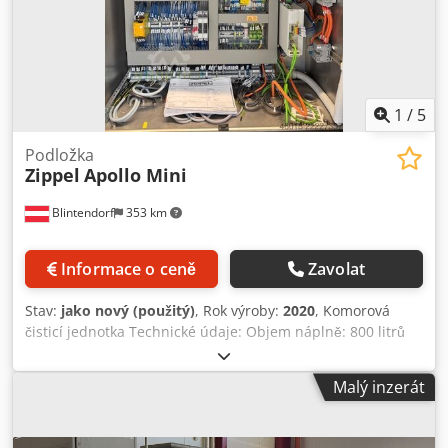
uvedeno v dodatkových informacích. Změny a omyly v
technických údajích a informacích, stejně jako mezitímní
prodej, jsou vyhrazeny!
1
/
5
Podložka
Zippel
Apollo Mini
Blintendorf
353 km
Informace o ceně
Zavolat
Stav:
jako nový (použitý)
, Rok výroby:
2020
, Komorová
čisticí jednotka Technické údaje: Objem náplně: 800 litrů
Topný výkon: 54 kW Nosnost koše max.: 250 kg Velikost
koše: Hl. 651 x Š. 471 x V. 300 mm Maximální teplota lázně:
Malý inzerát
65 °C Barva stroje: broušená nerezová ocel 1.4301
Kompaktní a na údržbu nenáročné dvoulázňové čisticí
zařízení (mytí/pláchnutí) Kombinace postřikového a