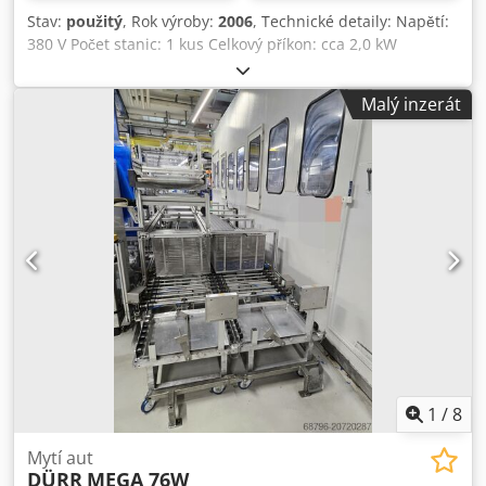
Stav:
použitý
, Rok výroby:
2006
, Technické detaily: Napětí:
380 V Počet stanic: 1 kus Celkový příkon: cca 2,0 kW
Hmotnost stroje cca: 160 kg Rozměry stroje: 0,85 x 0,85 x
1,0 m Vibrační mísový podavač Mycí modul (vibrační
Malý inzerát
mísový podavač) s ohřevem - Lze použít pro čištění malých
dílů. - Průměr bubnu 300 mm, výška 150 mm. -
Automatické vyhazování pomocí šnekového vedení - Nádrž:
560x460x280mm, objem cca 60 litrů; s indikátorem
naplnění. - Vybavení: rotační odlučovač nečistot - Stůl:
800x600 mm; výška stolu 640 mm; sběrná vana 750x550
mm. - Šířka vodicí lišty cca 25 mm * Dcedpfx Ahou Nu Ims
Nok
1
/
8
Mytí aut
DÜRR
MEGA 76W