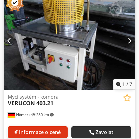
projekty údržby a správy zařízení Prohlídka / Nakládka:
Prohlídka je možná kdykoli po dohodě. Další fotografie a
detailní informace rádi zašleme na vyžádání. V případě
zájmu pomůžeme i s organizací nakládky a přepravy.
1
/
7
Mycí systém - komora
VERUCON
403.21
Německo
280 km
Informace o ceně
Zavolat