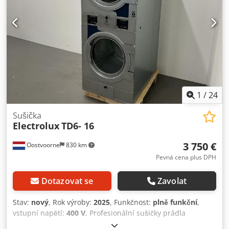
10 cyklů za hodinu, bezdrátové připojení (WLAN), nakládací
rampa, 4453 provozních hodin, servisováno při 4450
hodinách. Dodpfx Ahjzl A Rgj Njck
1
/
24
Sušička
Electrolux
TD6- 16
3 750 €
Oostvoorne
830 km
Pevná cena plus DPH
Dotazovat se
Zavolat
Stav:
nový
, Rok výroby:
2025
, Funkčnost:
plně funkční
,
vstupní napětí:
400 V
, Profesionální sušičky prádla
Electrolux, 2 modely, NEPOUŽITÉ. Dcodpfx Aezg D Uijh Njk