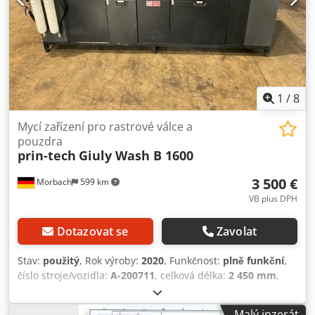
1
/
8
Mycí zařízení pro rastrové válce a
pouzdra
prin-tech
Giuly Wash B 1600
3 500 €
Morbach
599 km
VB plus DPH
Dotazovat se
Zavolat
Stav:
použitý
, Rok výroby:
2020
, Funkčnost:
plně funkční
,
číslo stroje/vozidla:
A-200711
, celková délka:
2 450 mm
,
celková šířka:
780 mm
, celková výška:
1 150 mm
, vstupní
napětí:
220 V
, K prodeji je mycí zařízení na rastrové válce a
Malý inzerát