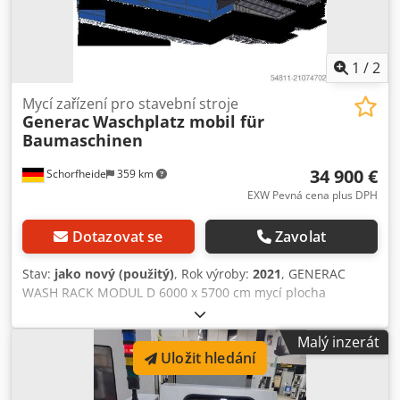
1
/
2
Mycí zařízení pro stavební stroje
Generac
Waschplatz mobil für
Baumaschinen
34 900 €
Schorfheide
359 km
EXW Pevná cena plus DPH
Dotazovat se
Zavolat
Stav:
jako nový (použitý)
, Rok výroby:
2021
, GENERAC
WASH RACK MODUL D 6000 x 5700 cm mycí plocha
GENERAC WASH RACK MODUL D 6000 x 5700 cm mycí
plocha je přizpůsobitelný mycí systém, který lze
Malý inzerát
konfigurovat přesně podle požadavků zákazníka – včetně
Uložit hledání
uspořádání platforem, maximální nosnosti, rozmístění stěn
a nádrží i umístění filtračního systému. Tento modulární