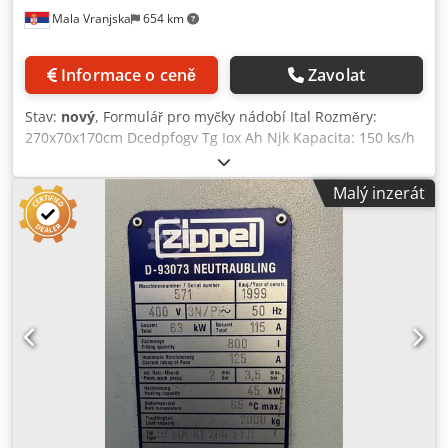
Mala Vranjska
654 km
Informace o ceně
Zavolat
Stav:
nový
, Formulář pro myčky nádobí Ital Rozměry:
270x70x170cm Dcedpfogv Tg Iox Ah Njk Kapacita: 150 ks/h
Elektrický výkon: 28kW
Malý inzerát