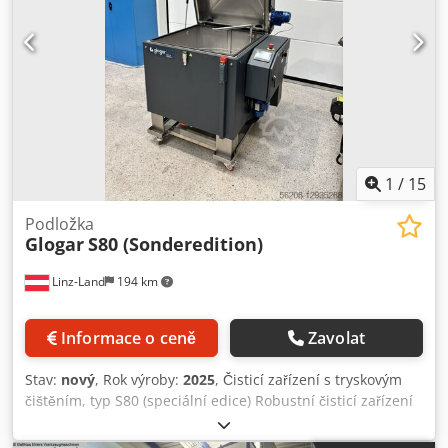
1
/
15
Podložka
Glogar
S80 (Sonderedition)
Linz-Land
194 km
Informace o ceně
Zavolat
Stav:
nový
, Rok výroby:
2025
, Čisticí zařízení s tryskovým
čištěním, typ S80 (speciální edice) Robustní čisticí zařízení
pro díly s pohonem košem pomocí převodového motoru,
vyrobené z nerezové oceli 1.4301, - třístranně uspořádaný