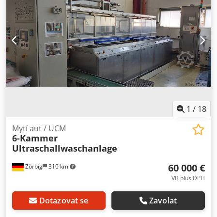
ponorného čištění Integrované zpracování médií pro
dlouhou životnost lázně Dcodpfxszhmp Se Ah Njk Volně
programovatelná 360° rotace čisticího koše Integrovaná
záchytná vana v rámu Individuální regulace otáček a trysek
Použití standardních čisticích košů Vysoce kvalitní
provedení z nerezové oceli Ultrazvuk Vakuum Hmotnost:
3200 kg
1
/
18
Mytí aut / UCM
6-Kammer
Ultraschallwaschanlage
60 000 €
Zörbig
310 km
VB plus DPH
Dotazovat se
Zavolat